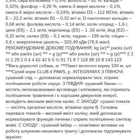
2,5%, сира клітковина – 0,5%, вологість – 82 %, кальцій –
0,32%, фосфор – 0,26 %, омега-3 жирні кислоти – 0,1%,
омега-6 жирні кислоти – 0,24%, вітамін D3 – 112 МО/кг, вітамін
Е – 22,2 мг/кг, вітамін В1 – 0,32 мг/ кг, D-пантотенат кальцію –
0,68 мг/кг, фолієва кислота – 0,14 мг/кг, холін хлорид – 1,6 г,
цинк (E6) – 2,1 мг/кг, марганець (Е5) – 1 ,56 мг/кг, йод (Е2) –
0,32 мг/кг, селен (Е8) – 0,1 мг/кг, таурин – 195 мг/кг, гліцин –
5,6 г, енергетична цінність – 320,49 кДж (76,6 ккал)
РЕКОМЕНДОВАНЕ ДОБОВЕ ГОДУВАННЯ: kg (кг)** packs (шт)
*** або packs (шт) *** + g (р)**** або packs (шт) *** + g (р)**** 2 2
½ 1 29 2 0 4 4 62 42 6 5 ½ 91 71 8 7 118 98 10 8 143 123
**Вага дорослої собаки, кг. ***Пакет вологого корму 100 м, шт.
****Сухий корм CLUB 4 PAWS, р. INTEGRAMIX З ПІВНОЧІ:
сушений глід — допомагає нормалізувати тиск, сприяє
поліпшенню роботи серця. З ПІВДНЯ: сушений банан —
містить легкозасвоювані вуглеводи і клітковину, які сприяють
поліпшенню травлення і є хорошим джерелом енергії,
володіють високим вмістом калію. C ЗАХОДУ: сушені томати
— містять органічні кислоти, вітаміни групи В. Головна
перевага томатів – високий вміст холіну, який допомагає
нормалізувати функцію печінки і сприяє поліпшенню синтезу
жовчі. C СХОДУ : сушений імбир — позитивно впливає на
роботу шлунково-кишкового тракту і допомагає підтримувати
імунітет.