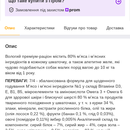
Що таке купити з Пром?
Замовлення під захистом
Опис
Характеристики
Відгуки про товар
Доставка
Опис
Вологий преміум-раціон містить 80% м'яса і м'ясних
інгредієнтів в кожному шматочку, а також апетитне желе, які
чудово подобаються собак малих порід вагою до 10 кг та
віком від 1 року.
ПЕРЕВАГИ:
7/4 - збалансована формула для щоденного
годування М'ясо і м'ясні інгредієнти №1 у складі Вітаміни D3,
E, B1, B5, мікроелементи та амінокислоти Омега 3 + Омега 6
для здорової шкіри і блискучої шерсті 80 % м'яса та продуктів
тваринного походження у шматочках, у т. ч. з курки 34 %,
злаки, мінерали, екстракти рослинного білка, олії та жири
(олія лосося 0,22 %), фрукти (банан 0,1 %, глід 0 0,03%),
овочі (помідори 0,11%) імбир 0,005% Аналітичний склад та
компоненти: сирий білок – 7%, сирий жир – 4%, сира зола –