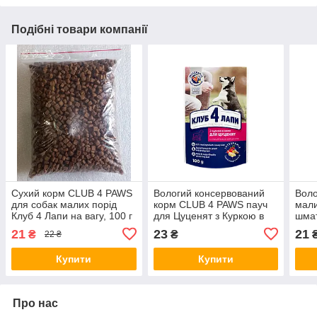
Подібні товари компанії
Сухий корм CLUB 4 PAWS
Вологий консервований
Воло
для собак малих порід
корм CLUB 4 PAWS пауч
мал
Клуб 4 Лапи на вагу, 100 г
для Цуценят з Куркою в
шмат
желе Клуб 4 Лапи 100 г
інди
21
23
21
₴
₴
22 ₴
CLUB
Купити
Купити
Про нас