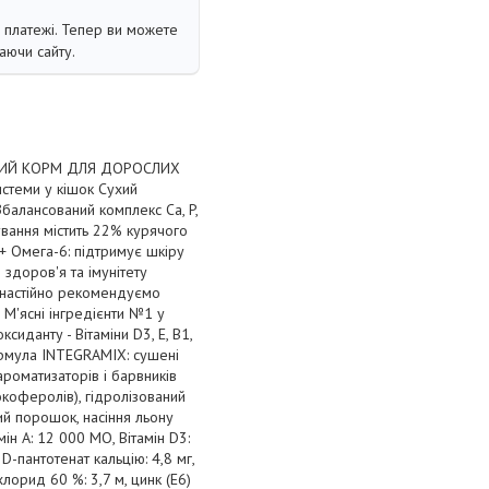
і платежі. Тепер ви можете
аючи сайту.
УХИЙ КОРМ ДЛЯ ДОРОСЛИХ
истеми у кішок Сухий
балансований комплекс Са, P,
ування містить 22% курячого
+ Омега-6: підтримує шкіру
здоров'я та імунітету
и настійно рекомендуємо
М'ясні інгредієнти №1 у
сиданту - Вітаміни D3, E, B1,
Формула INTEGRAMIX: сушені
ароматизаторів і барвників
окоферолів), гідролізований
ний порошок, насіння льону
мін А: 12 000 МО, Вітамін D3:
, D-пантотенат кальцію: 4,8 мг,
 хлорид 60 %: 3,7 м, цинк (Е6)