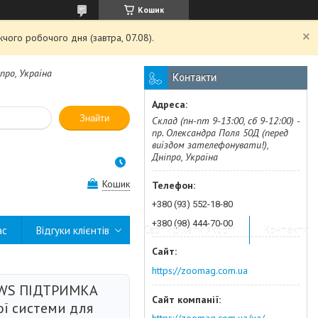
Кошик
чого робочого дня (завтра, 07.08).
про, Україна
Контакти
Знайти
Склад (пн-пт 9-13:00, сб 9-12:00) -
пр. Олександра Поля 50Д (перед
виїздом зателефонувати!),
Дніпро, Україна
Кошик
+380 (93) 552-18-80
+380 (98) 444-70-00
ас
Відгуки клієнтів
Сертифікати якості
Контакти
https://zoomag.com.ua
AWS ПІДТРИМКА
ї системи для