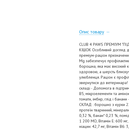
Опис товару
CLUB 4 PAWS ПРЕМІУМ "П
КІШОК Особливий догляд для
преміум-раціон призначений
Mg забезпечує профілактику
борошна, яка має високий к
здоровою, а шерсть блиску
улюбленця. Раціон є профі
звернутися до ветеринара! 
складі - Допомога в підтрим
B5, мікроелементи та аміно
томати, імбир, глід і банан
СКЛАД : борошно з курки 22
протеїн тваринний, мінерали
0,32 %, банан* 0,23 %, помід
1 200 МО, Вітамін Е: 600 мг, 
ніацин: 42,7 мг, Вітамін В6: 