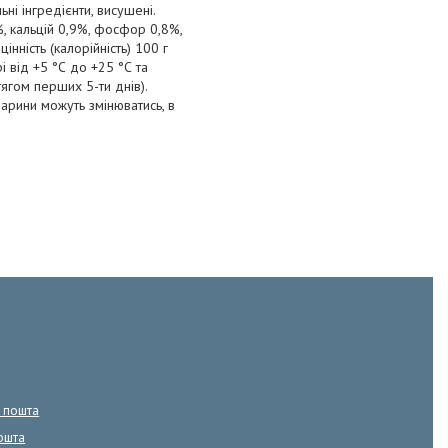
ьні інгредієнти, висушені.
, кальцій 0,9%, фосфор 0,8%,
інність (калорійність) 100 г
і від +5 °С до +25 °С та
ягом перших 5-ти днів).
варини можуть змінюватись, в
а пошта
ошта