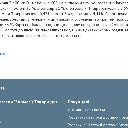
таурин 2 400 мг, DL-метіонін 4 600 мг, антиоксиданти, консервант. *Натурал
рий протеїн 32 %, сирої жир 21 %, сира зола 7 %, сира клітковина 2,5%
 омега 3 жирні кислоти 0,42%, омега-6 жирні кислоти 4,41%. Енергетична ц
кал). Зберігати у темному місці у закритій споживчій тарі при температур
ьше 75 %. Корм необхідно вводити до раціону поступово (принаймні прот
ий доступ до чистої та свіжої питної води. Індивідуальні норми годівлі т
, рівня активності і навколишнього середовища.
ння
іпро.
газин "Зоомаг;) Товари для
Покупцеві
Доставка замовлення
Розрахунок вартості доставки Нов
в
Розрахунок вартості доставки Укрп