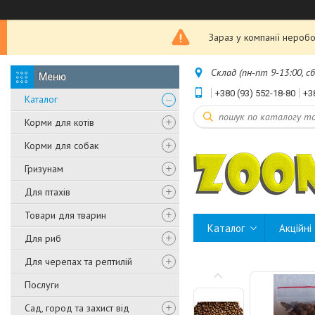
Зараз у компанії неробо
Склад (пн-пт 9-13:00, с
+380 (93) 552-18-80
+3
Каталог
Корми для котів
Корми для собак
Гризунам
Для птахів
Товари для тварин
Каталог
Акційні
Для риб
Для черепах та рептилій
Послуги
Сад, город та захист від