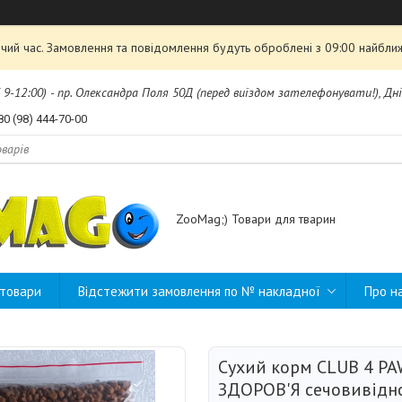
чий час. Замовлення та повідомлення будуть оброблені з 09:00 найближ
б 9-12:00) - пр. Олександра Поля 50Д (перед виїздом зателефонувати!), Дні
80 (98) 444-70-00
ZooMag;) Товари для тварин
 товари
Відстежити замовлення по № накладної
Про н
Сухий корм CLUB 4 P
ЗДОРОВ'Я сечовивідно