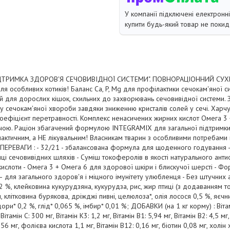
У компанії підключені електронн
купити будь-який товар не покид
ІДТРИМКА ЗДОРОВ'Я СЕЧОВИВІДНОЇ СИСТЕМИ". ПОВНОРАЦІОННИЙ С
 особливих котиків! Баланс Са, P, Mg для профілактики сечокам'яної с
 для дорослих кішок, схильних до захворювань сечовивідної системи. З
 сечокам'яної хвороби завдяки зниженню кристалів солей у сечі. Харч
оефіцієнт перетравності. Комплекс ненасичених жирних кислот Омега 3 
чою. Раціон збагачений формулою INTEGRAMIX для загальної підтримки 
лактичним, а НЕ лікувальним! Власникам тварин з особливими потребам
ПЕРЕВАГИ : - 32/21 - збалансована формула для щоденного годування - 
ці сечовивідних шляхів - Суміш токоферолів в якості натурального антиок
кислоти - Омега 3 + Омега 6 для здорової шкіри і блискучої шерсті - 
и – для загального здоров'я і міцного імунітету улюбленця - Без штучних 
 %, клейковина кукурудзяна, кукурудза, рис, жир птиці (з додаванням т
, клітковина бурякова, дріжджі пивні, целюлоза*, олія лосося 0,5 %, яєч
ори* 0,2 %, глід* 0,065 %, імбир* 0,01 %; ДОБАВКИ (на 1 кг корму) : Віта
Вітамін С: 300 мг, Вітамін К3: 1,2 мг, Вітамін В1: 5,94 мг, Вітамін В2: 4,5 мг
3,56 мг, фолієва кислота 1,1 мг, Вітамін В12: 0,16 мг, біотин 0,08 мг, холін