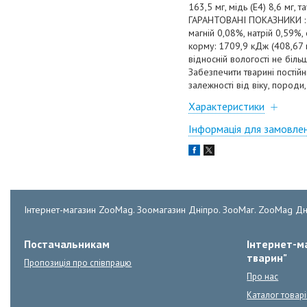
163,5 мг, мідь (Е4) 8,6 мг, 
ГАРАНТОВАНІ ПОКАЗНИКИ : си
магній 0,08%, натрій 0,59%,
корму: 1709,9 кДж (408,67 к
відносній вологості не біл
Забезпечити тварині постійн
залежності від віку, породи
Характеристики
Інформація для замовле
Інтернет-магазин ZooMag. Зоомагазин Дніпро. ЗооМаг. ZooMag Дн
Постачальникам
Інтернет-ма
тварин"
Пропозиція про співпрацю
Про нас
Каталог товарі