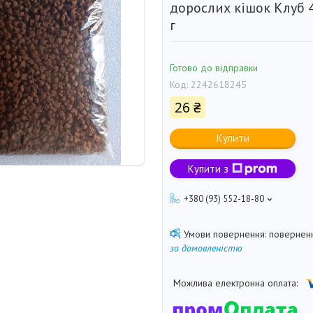
дорослих кішок Клуб 4
г
Готово до відправки
Код:
2242618245
26 ₴
Купити
Купити з
+380 (93) 552-18-80
поверненн
за домовленістю