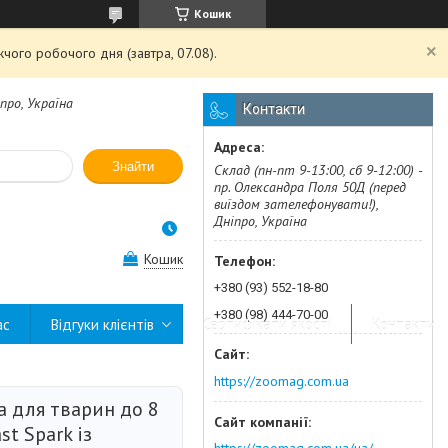
Кошик
чого робочого дня (завтра, 07.08).
про, Україна
Контакти
Знайти
Склад (пн-пт 9-13:00, сб 9-12:00) -
пр. Олександра Поля 50Д (перед
виїздом зателефонувати!),
Дніпро, Україна
Кошик
+380 (93) 552-18-80
+380 (98) 444-70-00
ас
Відгуки клієнтів
Сертифікати якості
Контакти
https://zoomag.com.ua
а для тварин до 8
st Spark із