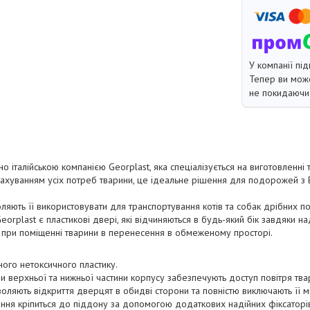
У компанії під
Тепер ви може
не покидаючи 
 італійською компанією Georplast, яка спеціалізується на виготовленні 
ахуванням усіх потреб тварини, це ідеальне рішення для подорожей 
яють її використовувати для транспортування котів та собак дрібних по
orplast є пластикові двері, які відчиняються в будь-який бік завдяки н
 при поміщенні тварини в перенесення в обмеженому просторі.
ого нетоксичного пластику.
 верхньої та нижньої частини корпусу забезпечують доступ повітря тва
яють відкриття дверцят в обидві сторони та повністю виключають її м
я кріпиться до піддону за допомогою додаткових надійних фіксаторі