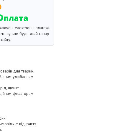
ключені електронні платежі.
те купити будь-який товар
сайту.
товарів для тварин.
з Вашим улюбленим
рід, щенят.
адійним фіксаторам-
рині
имовільне відкриття
в.