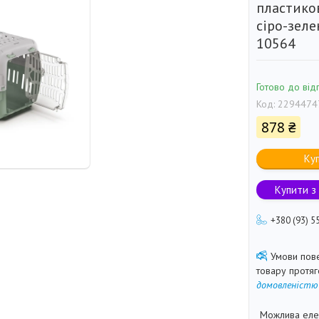
пластико
сіро-зеле
10564
Готово до від
Код:
2294474
878 ₴
Ку
Купити з
+380 (93) 5
товару протя
домовленістю