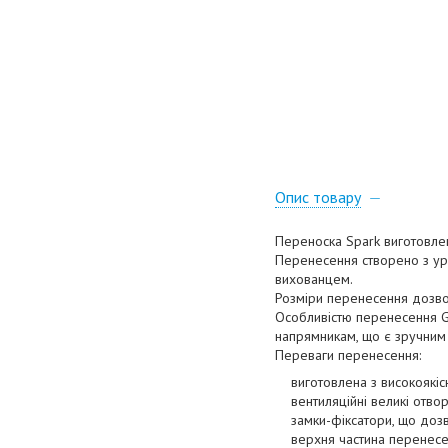
Опис товару
Переноска Spark виготовлено
Перенесення створено з ур
вихованцем.
Розміри перенесення дозвол
Особливістю перенесення Ge
напрямникам, що є зручним
Переваги перенесення:
виготовлена з високоякісн
вентиляційні великі отвори
замки-фіксатори, що дозвол
верхня частина перенесенн