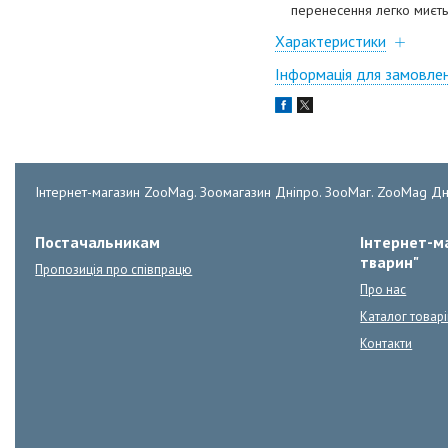
перенесення легко миється
Характеристики
Інформація для замовле
Інтернет-магазин ZooMag. Зоомагазин Дніпро. ЗооМаг. ZooMag Дн
Постачальникам
Інтернет-ма
тварин"
Пропозиція про співпрацю
Про нас
Каталог товарі
Контакти