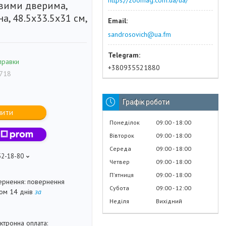
https://zoomag.com.ua/ua/
вими дверима,
на, 48.5x33.5x31 см,
sandrosovich@ua.fm
правки
+380935521880
718
Графік роботи
пити
Понеділок
09:00
18:00
Вівторок
09:00
18:00
Середа
09:00
18:00
52-18-80
Четвер
09:00
18:00
Пʼятниця
09:00
18:00
повернення
Субота
09:00
12:00
гом 14 днів
за
Неділя
Вихідний