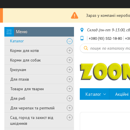
Зараз у компанії неробо
Склад (пн-пт 9-13:00, с
+380 (93) 552-18-80
+3
Каталог
Корми для котів
Корми для собак
Гризунам
Для птахів
Товари для тварин
Каталог
Акційні
Для риб
Для черепах та рептилій
Сад, город та захист від
шкідників