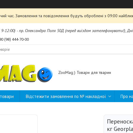
чий час. Замовлення та повідомлення будуть оброблені з 09:00 найближ
б 9-12:00) - пр. Олександра Поля 50Д (перед виїздом зателефонувати!), Дні
80 (98) 444-70-00
ZooMag;) Товари для тварин
 товари
Відстежити замовлення по № накладної
Про н
Переноск
кг Georpla