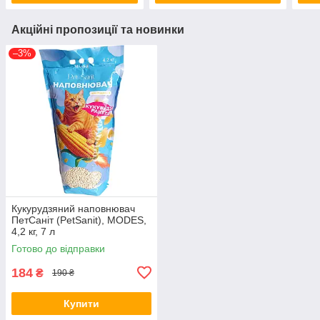
Акційні пропозиції та новинки
–3%
Кукурудзяний наповнювач
ПетСаніт (PetSanit), MODES,
4,2 кг, 7 л
Готово до відправки
184
₴
190 ₴
Купити