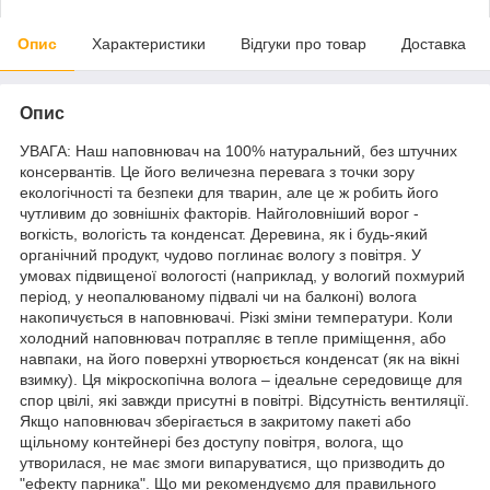
Опис
Характеристики
Відгуки про товар
Доставка
Опис
УВАГА: Наш наповнювач на 100% натуральний, без штучних
консервантів. Це його величезна перевага з точки зору
екологічності та безпеки для тварин, але це ж робить його
чутливим до зовнішніх факторів. Найголовніший ворог -
вогкість, вологість та конденсат. Деревина, як і будь-який
органічний продукт, чудово поглинає вологу з повітря. У
умовах підвищеної вологості (наприклад, у вологий похмурий
період, у неопалюваному підвалі чи на балконі) волога
накопичується в наповнювачі. Різкі зміни температури. Коли
холодний наповнювач потрапляє в тепле приміщення, або
навпаки, на його поверхні утворюється конденсат (як на вікні
взимку). Ця мікроскопічна волога – ідеальне середовище для
спор цвілі, які завжди присутні в повітрі. Відсутність вентиляції.
Якщо наповнювач зберігається в закритому пакеті або
щільному контейнері без доступу повітря, волога, що
утворилася, не має змоги випаруватися, що призводить до
"ефекту парника". Що ми рекомендуємо для правильного