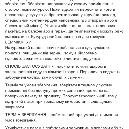
зберігання: Зберігати наповнювач у сухому приміщенні з
сталою температурою. Після відкриття пересипати його в
прохолодну, суху та добре вентильовану тару (наприклад,
спеціальний контейнер для наповнювача з отворами або в
брезентовий мішок). Уникати зберігання в поліетиленових
пакетах, на балконі або в гаражі, де температури можуть різко
змінюватися. Кукурудзяний наповнювач для гризунів
LEMMIKKI 6 л
Натуральний наповнювач виробляється з кукурудзяних
початків, очищених від зерна, і тому є біологічно
відновлювальним та екологічно чистим продуктом.
СПОСІБ ЗАСТОСУВАННЯ: насипати тонким шаром в
залежності від виду та кількості тварин. Періодично видаляти
забруднені частки, замінюючи їх свіжими.
Термін та умови зберігання: зберігати в темному сухому
приміщенні без доступу прямих сонечних променів на
поверхню пакету та продукту. Продукт гігроскопічний, тому
відкритий пакет при тривалому використанні слід щільно
закривати.
ТЕРМІН ЗБЕРІГАННЯ: необмежений при умові дотримання
умов зберігання.
Утилізується разом з побутовими харчовими відходами або як