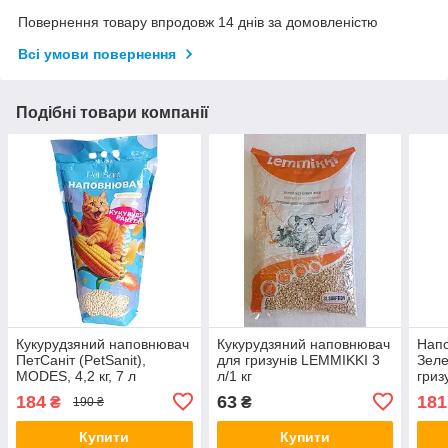
Повернення товару впродовж 14 днів за домовленістю
Всі умови повернення
Подібні товари компанії
Кукурудзяний наповнювач
Кукурудзяний наповнювач
Напо
ПетСаніт (PetSanit),
для гризунів LEMMIKKI 3
Зеле
MODES, 4,2 кг, 7 л
л/1 кг
гризу
184
63
181
₴
₴
190 ₴
Купити
Купити