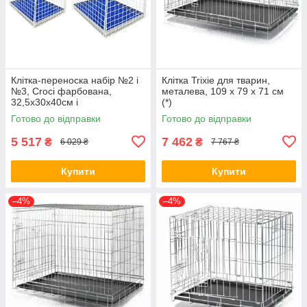
Клітка-переноска набір №2 і
Клітка Trixie для тварин,
№3, Croci фарбована,
металева, 109 x 79 x 71 см
32,5x30x40см і
(*)
36,5x33x42,5см (*)
Готово до відправки
Готово до відправки
5 517
7 462
₴
₴
6 029 ₴
7 767 ₴
Купити
Купити
–4%
–4%