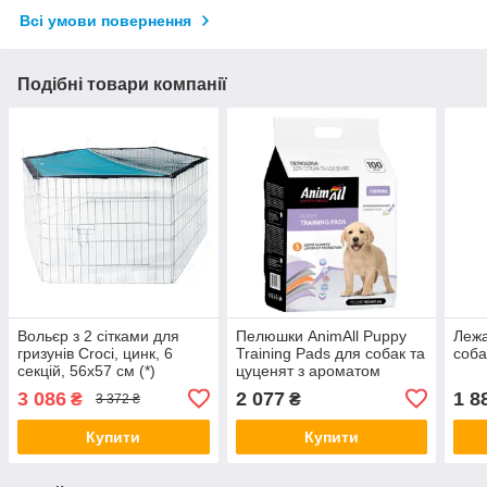
Всі умови повернення
Подібні товари компанії
Вольєр з 2 сітками для
Пелюшки AnimAll Puppy
Лежа
гризунів Croci, цинк, 6
Training Pads для собак та
соба
секцій, 56х57 см (*)
цуценят з ароматом
лаванди, 60х60 см, 100
3 086
2 077
1 8
₴
₴
3 372 ₴
штук
Купити
Купити