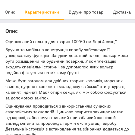
Опис
Характеристики
Відгуки про товар
Доставка
Опис
Оцинкований вольер для тварин 100*60 см Лорі 4 секції.
Зручна та мобільна конструкція виробу забезпечує її
універсальну функцію. Завдяки достатній площі, вольєр може
бути розміщений на будь-якій поверхні. У комплектацію
входять спеціальні стрижні, за допомогою яких вольєр
надійно фіксується на м’якому ґрунті.
Може бути загоном для дрібних тварин: кроликів, морських
свинок, цуценят, кошенят і молодняку свійської птиці: курчат,
каченят, індичат. Має чотири секції, які між собою фіксуються
за допомогою зачіпок.
Оцинкування проводиться з використанням сучасних
європейських технологій. Цинкове покриття захищає метал
від корозії, забезпечує тривалий привабливий зовнішній
вигляд клітини та продовжує термін експлуатації виробу.
Детальна інструкція з встановлення та збирання додається до
кожного виробу.