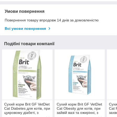
Умови повернення
Повернення товару впродовж 14 днів за домовленістю
Всі умови повернення
Подібні товари компанії
Сухий корм Brit GF VetDiet
Сухий корм Brit GF VetDiet
Сухи
Cat Diabetes для котів, при
Cat Obesity для котів, при
Cat 
цукровому діабеті, з
зайвій вазі та ожирінні, з
захв
куркою та горохом, 2 кг (*)
куркою та горохом, 2 кг (*)
яйце