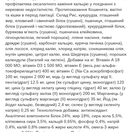
профілактика оксалатного каміння кальцію у поєднанні з
нирковою недостатністю. Протипоказання Кошенята; вагітні
та кішки в період лактації. Склад Рис, кукурудза, пташиний
жир, яловичий і свинячий білок (сушені), пшениця, пташиний
білок (сушений і частково гідролізований), кукурудзяний білок,
бурякова м’якоть (сушена), пшенична клейковина,
лігноцелюлоза, яєчний порошок), лляне насіння, пивні
дріжджі (сушені), карбонат кальцію, куряча печінка (сушена),
олія лосося, хлорид калію, хлорид натрію, соняшникова олія,
інулін цикорію, цитрат калію, юка Шидігера (сушена), порошок
календули (багатий на лютеїн). Добавки на кг: Вітамін А 18
000 МО, вітамін D3 1 500 МО, вітамін Е (весь рас-альфа-
токоферилацетат) 400 мг, вітамін С (Na-Ca аскорбілфосфат)
100 мг, таурин 2 000 мг, мідь (у вигляді сульфату міді II,
пентагідрат) 12,5 мг, цинк (як сульфат цинку, моногідрат) 120
мг, цинк (у вигляді хелату цинку гліцину, гідрат) 40 мг, залізо (у
вигляді сульфату заліза (II) моногідрат) 200 мг, Марганець (у
вигляді сульфату марганцю (II) моногідрат) 35 мг, Йод (як
йодат кальцію, безводний) 2,4 мг, селен (у вигляді селеніту
натрію) 0,25 мг. Технологічна добавка: антиоксидант.
Аналітичні компоненти Білок 24%, жир 18%, сира зола 5,5%,
клітковина сира 3,5%, кальцій 0,65%, фосфор 0,4%, натрій
0,4%, калій 0,8% омега-6 жирні кислоти 4%, омега-3 жирні