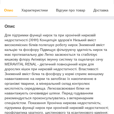
Опис
Характеристики
Відгуки про товар
Доставка
Опис
Для підтримки функції нирок та при хронічній нирковій
недостатності (ХНН) Концепція здоров'я Низький вміст
високоякісних білків полегшує роботу нирок Знижений вміст
кальцію та фосфору Підвищує фільтруючу здатність нирок та
має протизапальну дію Легко засвоюється та стабілізує
кишкову флору Активізує імунну систему та ощелачує сечу
MERAVITAL RENAL - дієтичний повноцінний корм для
дорослих кішок при нирковій недостатності. Властивості
Знижений вміст білка та фосфору у кормі сприяє меншому
навантаженню на нирки та запобігає їх накопиченню в
організмі тварини, а мінеральний склад контролює
кислотність середовища. Легкозасвоювані білки не
навантажують сечовивідні шляхи. Перед годуванням
рекомендується проконсультуватись з ветеринарним
спеціалістом. Показання Хронічна ниркова недостатність;
підтримка функції нирок при хронічній нирковій недостатності;
профілактика уратного, цистинового та ксантинового каміння;