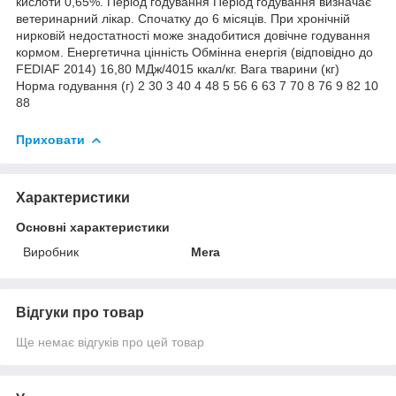
кислоти 0,65%. Період годування Період годування визначає
ветеринарний лікар. Спочатку до 6 місяців. При хронічній
нирковій недостатності може знадобитися довічне годування
кормом. Енергетична цінність Обмінна енергія (відповідно до
FEDIAF 2014) 16,80 МДж/4015 ккал/кг. Вага тварини (кг)
Норма годування (г) 2 30 3 40 4 48 5 56 6 63 7 70 8 76 9 82 10
88
Приховати
Характеристики
Основні характеристики
Виробник
Mera
Відгуки про товар
Ще немає відгуків про цей товар