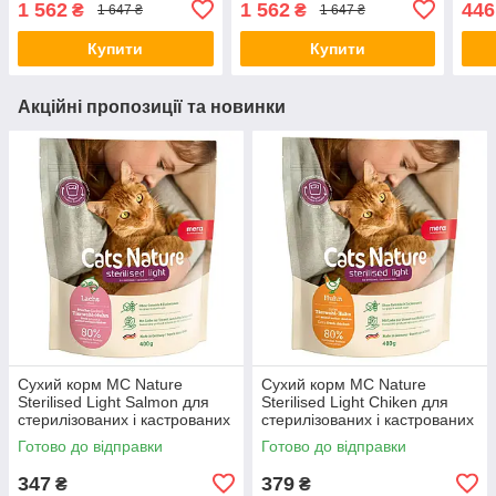
1 562
1 562
446
₴
₴
1 647 ₴
1 647 ₴
(*)
Купити
Купити
Акційні пропозиції та новинки
Сухий корм MC Nature
Сухий корм MC Nature
Sterilised Light Salmon для
Sterilised Light Chiken для
стерилізованих і кастрованих
стерилізованих і кастрованих
котів з лососем, 400 г (*)
котів з куркою, 400 г (*)
Готово до відправки
Готово до відправки
347
379
₴
₴