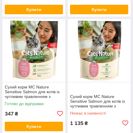
Купити
Купити
Сухий корм MC Nature
Sensitive Salmon для котів із
чутливим травленням з
Сухий корм MC Nature
лососем, 400 г (*)
Sensitive Salmon для котів із
Готово до відправки
чутливим травленням з
лососем, 2 кг (*)
347
Немає в наявності
₴
1 135
₴
Купити