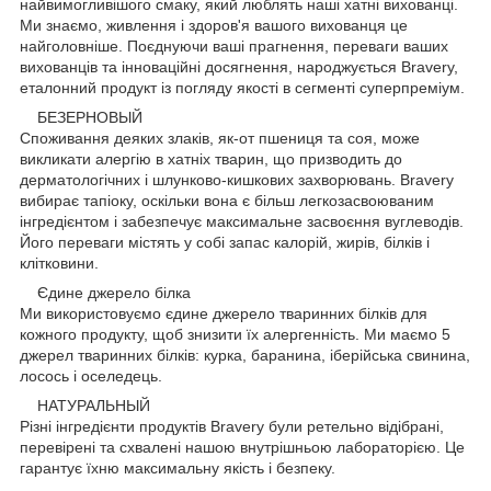
найвимогливішого смаку, який люблять наші хатні вихованці.
Ми знаємо, живлення і здоров'я вашого вихованця це
найголовніше. Поєднуючи ваші прагнення, переваги ваших
вихованців та інноваційні досягнення, народжується Bravery,
еталонний продукт із погляду якості в сегменті суперпреміум.
БЕЗЕРНОВЫЙ
Споживання деяких злаків, як-от пшениця та соя, може
викликати алергію в хатніх тварин, що призводить до
дерматологічних і шлунково-кишкових захворювань. Bravery
вибирає тапіоку, оскільки вона є більш легкозасвоюваним
інгредієнтом і забезпечує максимальне засвоєння вуглеводів.
Його переваги містять у собі запас калорій, жирів, білків і
клітковини.
Єдине джерело білка
Ми використовуємо єдине джерело тваринних білків для
кожного продукту, щоб знизити їх алергенність. Ми маємо 5
джерел тваринних білків: курка, баранина, іберійська свинина,
лосось і оселедець.
НАТУРАЛЬНЫЙ
Різні інгредієнти продуктів Bravery були ретельно відібрані,
перевірені та схвалені нашою внутрішньою лабораторією. Це
гарантує їхню максимальну якість і безпеку.