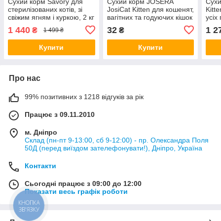
Сухий корм Savory для
Сухий корм JOSERA
Сухи
стерилізованих котів, зі
JosiCat Kitten для кошенят,
Kitt
свіжим ягням і куркою, 2 кг
вагітних та годуючих кішок
усіх 
(*)
на вагу, 100 г
1 440
32
1 2
₴
₴
1 499 ₴
Купити
Купити
Про нас
99% позитивних з 1218 відгуків за рік
Працює з 09.11.2010
м. Дніпро
Склад (пн-пт 9-13:00, сб 9-12:00) - пр. Олександра Поля
50Д (перед виїздом зателефонувати!), Дніпро, Україна
Контакти
Сьогодні працює з 09:00 до 12:00
Показати весь графік роботи
КНОПКА
ЗВ'ЯЗКУ