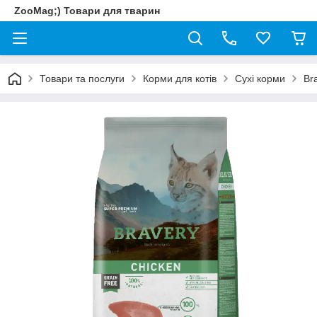
ZooMag;) Товари для тварин
Товари та послуги
Корми для котів
Сухі корми
Br