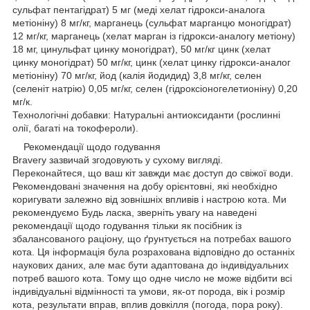
сульфат пентагідрат) 5 мг (меді хелат гідрокси-аналога
метіоніну) 8 мг/кг, марганець (сульфат марганцю моногідрат)
12 мг/кг, марганець (хелат марган із гідрокси-аналогу метіону)
18 мг, цинульфат цинку моногідрат), 50 мг/кг цинк (хелат
цинку моногідрат) 50 мг/кг, цинк (хелат цинку гідрокси-аналог
метіоніну) 70 мг/кг, йод (калія йодидид) 3,8 мг/кг, селен
(селеніт натрію) 0,05 мг/кг, селен (гідроксіоногелетионіну) 0,20
мг/к.
Технологічні добавки: Натуральні антиоксиданти (рослинні
олії, багаті на токофероли).
Рекомендації щодо годування
Bravery зазвичай згодовують у сухому вигляді.
Переконайтеся, що ваш кіт завжди має доступ до свіжої води.
Рекомендовані значення на добу орієнтовні, які необхідно
коригувати залежно від зовнішніх впливів і настрою кота. Ми
рекомендуємо Будь ласка, зверніть увагу на наведені
рекомендації щодо годування тільки як посібник із
збалансованого раціону, що ґрунтується на потребах вашого
кота. Ця інформація була розрахована відповідно до останніх
наукових даних, але має бути адаптована до індивідуальних
потреб вашого кота. Тому що одне число не може відбити всі
індивідуальні відмінності та умови, як-от порода, вік і розмір
кота, результати вправ, вплив довкілля (погода, пора року).