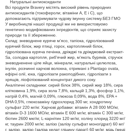
Натуральні антиоксиданти
Всі продукти Bravery містять високий рівень природних
антиоксидантів (токофероли; вітаміни A, E і C), що
допомагають підтримувати чудову імунну систему.БЕЗ ГМО
У виробництві нашої продукції ми не використовуємо
генетично модифікованих інгредієнтів, що сприяє захисту
природи та її збереженню.
Склад: зневоднене куряче м'ясо, тапіока, гідролізований
курячий білок, жир птиці, горох, картопляний білок,
гідролізована куряча печінка, дріжджі та дріжджовий екстракт-
Sa, солодка картопля, риб'ячий жир, м'якоть буряків, стручок
зневодненене ціле яйце, мінерали, натуральні целюлоза,
інулін, розчинні харчові волокна, отримані з Plantago ovata,
ефірні олії, юка, гідролізати ракоподібних, гідролізати з
хрящів, ліофілізований концентрат дикого соку.
Аналітичні складники: сирий білок 38%, сирий жир 18%, сира
клітковина 1,9%, сира зола 7,8%, кальцій 1,3%, фосфор 1,1%,
натрій 0,4%, магній 0,09%, глюкоза 0,09%, вода 8%, EPA +
DHA 0,5%, глюкозаміну гідрохлорид 300 мг, хондротину
сульфат 220 мг/кг. Харчові добавки: вітамін А 28 000 МО/кг,
вітамін D-3 1600 МО/кг, вітамін Е 600 мг/кг, вітамін C 300 мг/кг,
біотин 2600 мкг/кг, L-карнітин 120 мг/кг, холіну хлорид 3220 мг/
кг, таурин 2000 мг/кг, залізо (залізу сульфат моногідрат) 60 мг/
г, залізо, залізо (заліза хелат гліцину гідрат) 60 мг/кг, мідь (меді