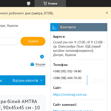
Кошик
чого робочого дня (завтра, 07.08).
про, Україна
Контакти
Знайти
Склад (пн-пт 9-13:00, сб 9-12:00) -
пр. Олександра Поля 50Д (перед
виїздом зателефонувати!),
Дніпро, Україна
Кошик
+380 (93) 552-18-80
+380 (98) 444-70-00
ас
Відгуки клієнтів
Сертифікати якості
Контакти
https://zoomag.com.ua
стра-білий AMTRA
 90х45х45 см - 10