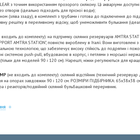
CLEAR з точним використанням прозорого силікону. Ці акваріуми доступн
без отворів (ідеально підходить для прісної води);
ом (зліва ззаду), в комплекті з трубами і готова до підключення до під
ивну решітку в переливному відсіку, щоб унеможливити булькання (ідеа
 входить до комплекту): на підтримку скляних резервуарів AMTRA STAT
PPORT AMTRA STATION", повністю вироблену в Італії. Вони виготовлені 
ціальною технологією, що забезпечує високу стійкість до подряпин і пож
і системою push-pull, вбудованою в корпус, і петлями з морської нержа
 (тільки для моделей 90 і 120 см). Нарешті, ніжки регулюються для кращ
UMP
(не входить до комплекту): скляний відстійник (технічний резервуар 
я на опорах завдовжки 90 і 120 см. РОЗМІРИ ПІДБІРНИКА: 65x38x38 см.
ера і реакторів/подвійний скляний бульбашковий переривник.
ння