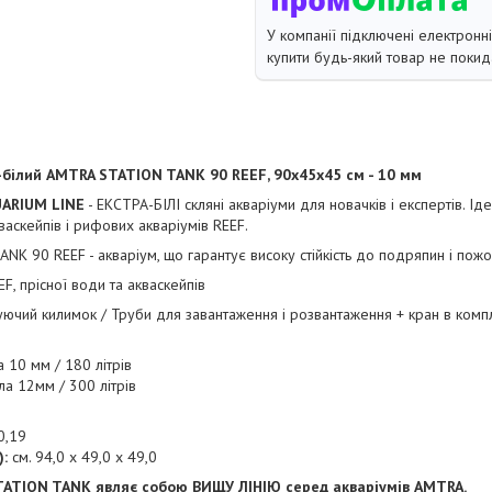
У компанії підключені електронн
купити будь-який товар не покид
-білий AMTRA STATION TANK 90 REEF, 90х45х45 см - 10 мм
ARIUM LINE
- ЕКСТРА-БІЛІ скляні акваріуми для новачків і експертів. І
васкейпів і рифових акваріумів REEF.
K 90 REEF - акваріум, що гарантує високу стійкість до подряпин і пожов
F, прісної води та акваскейпів
чий килимок / Труби для завантаження і розвантаження + кран в компл
 10 мм / 180 літрів
ла 12мм / 300 літрів
0,19
:
см. 94,0 х 49,0 х 49,0
STATION TANK являє собою ВИЩУ ЛІНІЮ серед акваріумів AMTRA.