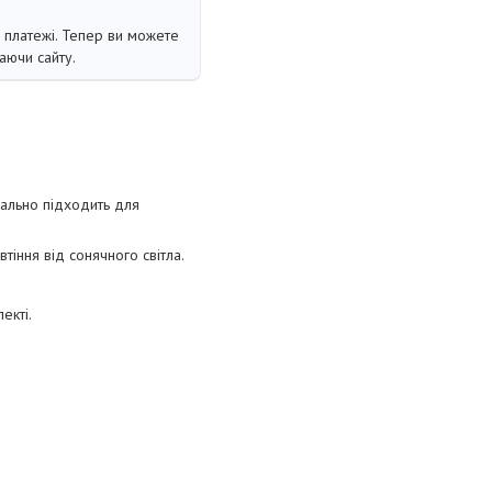
і платежі. Тепер ви можете
аючи сайту.
деально підходить для
тіння від сонячного світла.
екті.