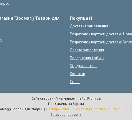
іпро.
газин "Зоомаг;) Товари для
Покупцеві
Доставка замовлення
Розрахунок вартості доставки Нов
в
Розрахунок вартості доставки Укрп
Оплата замовлення
Повернення і обмін
Відгуки клієнтів
Контакти
Статті
Сайт створений на маркетплейсі
Prom.ua
Продавець на Bigl.ua
ZooMag;) Товари для тварин |
Поскаржитися на контент
|
Політика конфіденційно
Select Language
▼