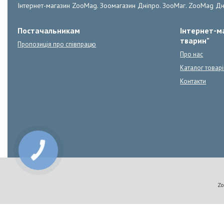
Інтернет-магазин ZooMag. Зоомагазин Дніпро. ЗооМаг. ZooMag Дн
Постачальникам
Інтернет-ма
тварин"
Пропозиція про співпрацю
Про нас
Каталог товарі
Контакти