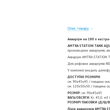
Опис товару
Акваріум на 180 л екстра
AMTRA STATION TANK AQU
прісноводних акваріумів, ак
Акваріум AMTRA STATION TAN
Для рифових акваріумів REE
У комплект входить демпфую
ДОСТУПНІ РОЗМІРИ:
см. 90х45х45 / товщина скла
см. 120х50х50 / товщина ск
РОЗМІР:
см. 90x45x45
ВАГА/ОБСЯГИ:
Кг. 45,0; м3 
РОЗМІРІ ПАКОВКИ (Д/Ш/В)
Лінія акваріумів AMTRA 