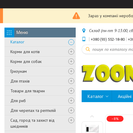
Зараз у компанії неробо
Склад (пн-пт 9-13:00, с
+380 (93) 552-18-80
+3
Каталог
Корми для котів
Корми для собак
Гризунам
Для птахів
Товари для тварин
Каталог
Акційні
Для риб
Для черепах та рептилій
–8%
Сад, город та захист від
шкідників