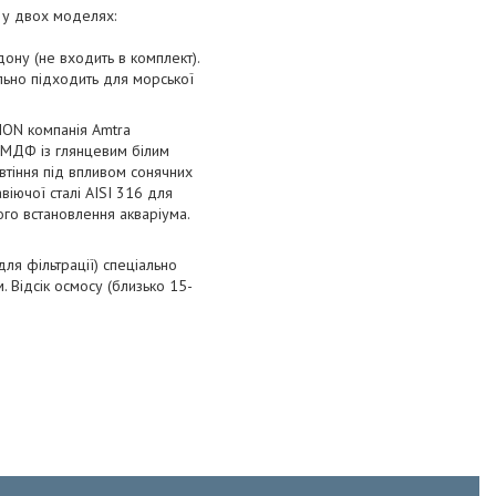
і у двох моделях:
дону (не входить в комплект).
льно підходить для морської
ION компанія Amtra
з МДФ із глянцевим білим
овтіння під впливом сонячних
віючої сталі AISI 316 для
ого встановлення акваріума.
для фільтрації) спеціально
 Відсік осмосу (близько 15-