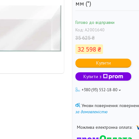
мм (*)
Готово до відправки
Код:
A2001640
35 625 ₴
32 598 ₴
Купити
Купити з
+380 (93) 552-18-80
поверненн
за домовленістю