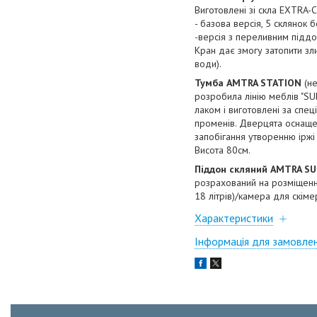
Виготовлені зі скла EXTRA-
- базова версія, 5 склянок 
-версія з переливним піддон
Кран дає змогу затопити зл
води).
Тумба AMTRA STATION
(не
розробила лінію меблів "SU
лаком і виготовлені за спе
променів. Дверцята оснащен
запобігання утворенню іржі
Висота 80см.
Піддон скляний AMTRA S
розрахований на розміщенн
18 літрів)/камера для скім
Характеристики
Інформація для замовле