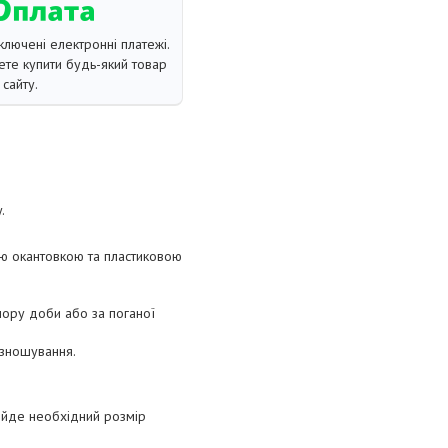
ключені електронні платежі.
те купити будь-який товар
сайту.
.
ою окантовкою та пластиковою
пору доби або за поганої
 зношування.
вийде необхідний розмір