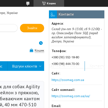
Кошик
про, Україна
Контакти
Знайти
Склад (пн-пт 9-13:00, сб 9-12:00) -
пр. Олександра Поля 50Д (перед
виїздом зателефонувати!),
Дніпро, Україна
Кошик
+380 (93) 552-18-80
+380 (98) 444-70-00
ас
Відгуки клієнтів
Сертифікати якості
Контакти
https://zoomag.com.ua
для собак Agility
нейлон з пряжкою,
https://zoomag.com.ua/ua/
дбиваючим кантом
й, 40 мм 470-510