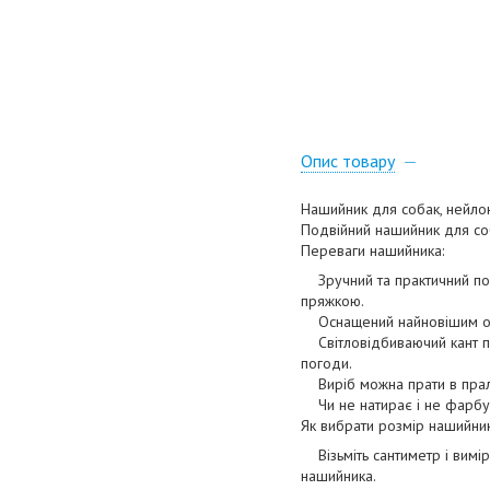
Опис товару
Нашийник для собак, нейлон
Подвійний нашийник для соб
Переваги нашийника:
Зручний та практичний под
пряжкою.
Оснащений найновішим обл
Світловідбиваючий кант по 
погоди.
Виріб можна прати в пральн
Чи не натирає і не фарбує 
Як вибрати розмір нашийни
Візьміть сантиметр і вимір
нашийника.