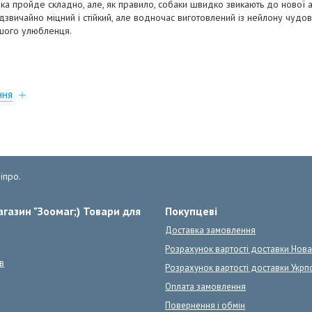
пройде складно, але, як правило, собаки швидко звикають до нової ам
вичайно міцний і стійкий, але водночас виготовлений із нейлону чудової
шого улюбленця.
ння
іпро.
газин "Зоомаг;) Товари для
Покупцеві
Доставка замовлення
Розрахунок вартості доставки Нов
в
Розрахунок вартості доставки Укрп
Оплата замовлення
Повернення і обмін