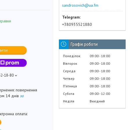
sandrosovich@ua.fm
правки
+380935521880
Графік роботи
пити
Понеділок
09:00
18:00
Вівторок
09:00
18:00
Середа
09:00
18:00
52-18-80
Четвер
09:00
18:00
Пʼятниця
09:00
18:00
повернення
Субота
09:00
12:00
гом 14 днів
за
Неділя
Вихідний