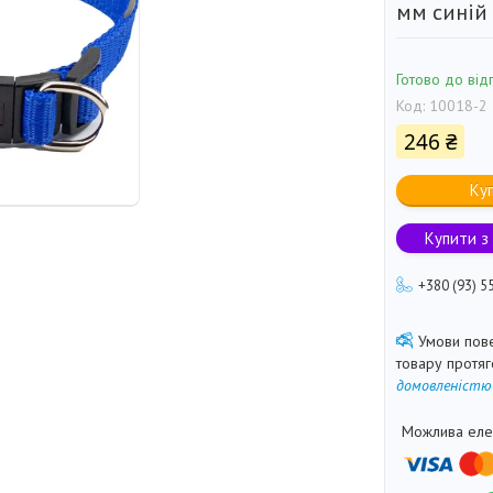
мм синій
Готово до від
Код:
10018-2
246 ₴
Ку
Купити з
+380 (93) 5
товару протя
домовленістю