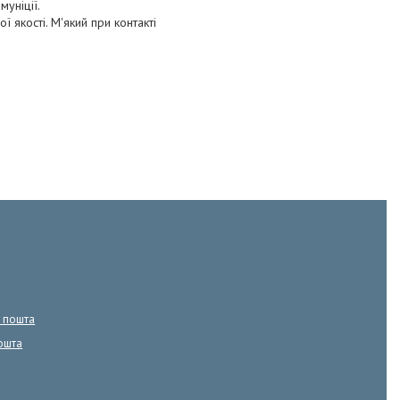
уніції.
 якості. М'який при контакті
а пошта
ошта