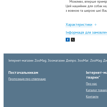
Можливо, вперше примірка 
Цей нашийник для собак надз
з вовною та шкірою шиї Ва
Характеристики
Інформація для замовле
Інтернет-магазин ZooMag. Зоомагазин Дніпро. ЗооМаг. ZooMag Дн
Постачальникам
Інтернет-ма
тварин"
Пропозиція про співпрацю
Про нас
Каталог товарі
Контакти