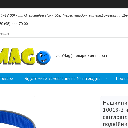
б 9-12:00) - пр. Олександра Поля 50Д (перед виїздом зателефонувати!), Дні
80 (98) 444-70-00
ZooMag;) Товари для тварин
 товари
Відстежити замовлення по № накладної
Про н
Нашийник 
10018-2 
світлові
подвійни