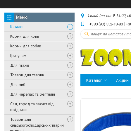
Склад (пн-пт 9-13:00, с
+380 (93) 552-18-80
+3
Каталог
Корми для котів
Корми для собак
Гризунам
Для птахів
Товари для тварин
Каталог
Акційні
Для риб
Для черепах та рептилій
Сад, город та захист від
шкідників
Товари для
сільськогосподарських тварин