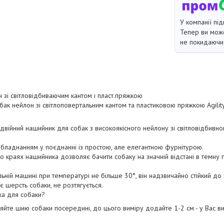
У компанії під
Тепер ви може
не покидаючи 
 зі світловідбиваючим кантом і пласт.пряжкою
ак нейлон зі світлоповертальним кантом та пластиковою пряжкою Agility
війний нашийник для собак з високоякісного нейлону зі світловідбивн
аднанням у поєднанні із простою, але елегантною фурнітурою.
краях нашийника дозволяє бачити собаку на значній відстані в темну 
ій машині при температурі не більше 30°, він надзвичайно стійкий до
шерсть собаки, не розтягується.
ка для собаки?
яйте шию собаки посередині, до цього виміру додайте 1-2 см - у Вас 