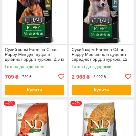
Сухий корм Farmina Cibau
Сухий корм Farmina Cibau
Puppy Mini для цуценят
Puppy Medium для цуценят
дрібних порід, з куркою, 2.5 кг
середніх порід, з куркою, 12
(*)
кг (*)
Готово до відправки
Готово до відправки
709
2 968
₴
₴
729 ₴
3 022 ₴
Купити
Купити
–2%
–2%