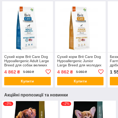
Сухий корм Brit Care Dog
Сухий корм Brit Care Dog
Безз
Hypoallergenic Adult Large
Hypoallergenic Junior
Farm
Breed для собак великих
Large Breed для молодих
дріб
порід, гіпоалергенний з
собак великих порід,
гарб
4 862
4 862
1 5
₴
₴
5 060 ₴
5 060 ₴
ягням, 12 кг (*)
гіпоалергенний з ягням,
кг (*)
12 кг (*)
Купити
Купити
Акційні пропозиції та новинки
–3%
–2%