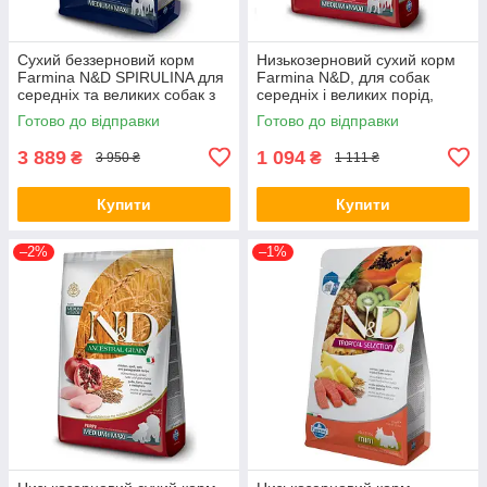
Сухий беззерновий корм
Низькозерновий сухий корм
Farmina N&D SPIRULINA для
Farmina N&D, для собак
середніх та великих собак з
середніх і великих порід,
ягням, спіруліною, 7 кг (*)
курка з гранатом, 2.5 кг (*)
Готово до відправки
Готово до відправки
3 889
1 094
₴
₴
3 950 ₴
1 111 ₴
Купити
Купити
–2%
–1%