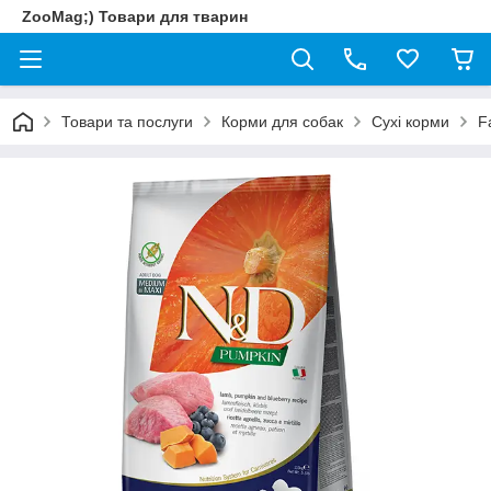
ZooMag;) Товари для тварин
Товари та послуги
Корми для собак
Сухі корми
F