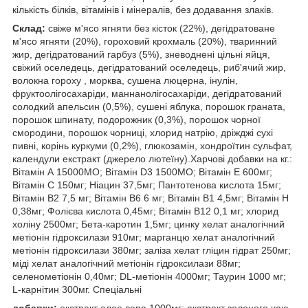
кількість білків, вітамінів і мінералів, без додавання злаків.
Склад:
свіже м'ясо ягняти без кісток (22%), дегідратоване
м'ясо ягняти (20%), гороховий крохмаль (20%), тваринний
жир, дегідратований гарбуз (5%), зневоднені цільні яйця,
свіжий оселедець, дегідратований оселедець, риб'ячий жир,
волокна гороху , морква, сушена люцерна, інулін,
фруктоолігосахаріди, маннанолігосахаріди, дегідратований
солодкий апельсин (0,5%), сушені яблука, порошок граната,
порошок шпинату, подорожник (0,3%), порошок чорної
смородини, порошок чорниці, хлорид натрію, дріжджі сухі
пивні, корінь куркуми (0,2%), глюкозамін, хондроїтин сульфат,
календули екстракт (джерело лютеїну).Харчові добавки на кг.:
Вітамін А 15000МО; Вітамін D3 1500МО; Вітамін Е 600мг;
Вітамін С 150мг; Ніацин 37,5мг; Пантотенова кислота 15мг;
Вітамін В2 7,5 мг; Вітамін В6 6 мг; Вітамін В1 4,5мг; Вітамін Н
0,38мг; Фолієва кислота 0,45мг; Вітамін В12 0,1 мг; хлорид
холіну 2500мг; Бета-каротин 1,5мг; цинку хелат аналогічний
метіонін гідроксилази 910мг; марганцю хелат аналогічний
метіонін гідроксилази 380мг; заліза хелат гліцин гідрат 250мг;
міді хелат аналогічний метіонін гідроксилази 88мг;
селенометіонін 0,40мг; DL-метіонін 4000мг; Таурин 1000 мг;
L-карнітин 300мг. Спеціальні
добавки:
екстракт алое вера 1000мг; екстракт зеленого чаю