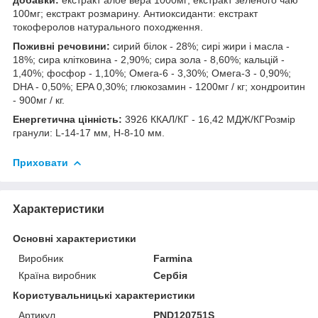
100мг; екстракт розмарину. Антиоксиданти: екстракт
токоферолов натурального походження.
Поживні речовини:
сирий білок - 28%; сирі жири і масла -
18%; сира клітковина - 2,90%; сира зола - 8,60%; кальцій -
1,40%; фосфор - 1,10%; Омега-6 - 3,30%; Омега-3 - 0,90%;
DHA - 0,50%; EPA 0,30%; глюкозамин - 1200мг / кг; хондроитин
- 900мг / кг.
Енергетична цінність:
3926 ККАЛ/КГ - 16,42 МДЖ/КГРозмір
гранули: L-14-17 мм, H-8-10 мм.
Приховати
Характеристики
Основні характеристики
Виробник
Farmina
Країна виробник
Сербія
Користувальницькі характеристики
Артикул
PND120751S