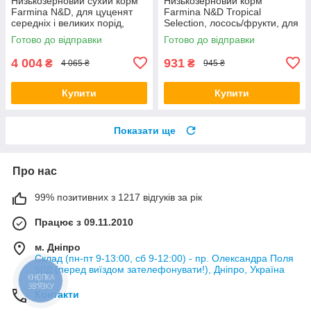
Низькозерновий сухий корм
Низькозерновий корм
Farmina N&D, для цуценят
Farmina N&D Tropical
середніх і великих порід,
Selection, лосось/фрукти, для
курка з гранатом, 12 кг (*)
дорослих малих собак, 1,5 кг
Готово до відправки
Готово до відправки
(*)
4 004
931
₴
₴
4 065 ₴
945 ₴
Купити
Купити
Показати ще
Про нас
99% позитивних з 1217 відгуків за рік
Працює з 09.11.2010
м. Дніпро
Склад (пн-пт 9-13:00, сб 9-12:00) - пр. Олександра Поля
50Д (перед виїздом зателефонувати!), Дніпро, Україна
КНОПКА
ЗВ'ЯЗКУ
Контакти