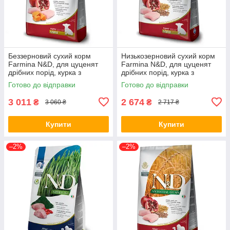
Беззерновий сухий корм
Низькозерновий сухий корм
Farmina N&D, для цуценят
Farmina N&D, для цуценят
дрібних порід, курка з
дрібних порід, курка з
гарбузом і гранатом, 7 кг (*)
гранатом, 7 кг (*)
Готово до відправки
Готово до відправки
3 011
2 674
₴
₴
3 060 ₴
2 717 ₴
Купити
Купити
–2%
–2%