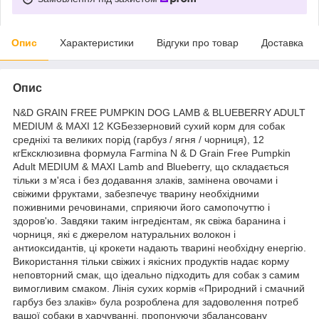
Опис
Характеристики
Відгуки про товар
Доставка
Опис
N&D GRAIN FREE PUMPKIN DOG LAMB & BLUEBERRY ADULT
MEDIUM & MAXI 12 KGБеззерновий сухий корм для собак
средніхі та великих порід (гарбуз / ягня / чорниця), 12
кгЕксклюзивна формула Farmina N & D Grain Free Pumpkin
Adult MEDIUM & MAXI Lamb and Blueberry, що складається
тільки з м'яса і без додавання злаків, замінена овочами і
свіжими фруктами, забезпечує тварину необхідними
поживними речовинами, сприяючи його самопочуттю і
здоров'ю. Завдяки таким інгредієнтам, як свіжа баранина і
чорниця, які є джерелом натуральних волокон і
антиоксидантів, ці крокети надають тварині необхідну енергію.
Використання тільки свіжих і якісних продуктів надає корму
неповторний смак, що ідеально підходить для собак з самим
вимогливим смаком. Лінія сухих кормів «Природний і смачний
гарбуз без злаків» була розроблена для задоволення потреб
вашої собаки в харчуванні, пропонуючи збалансовану