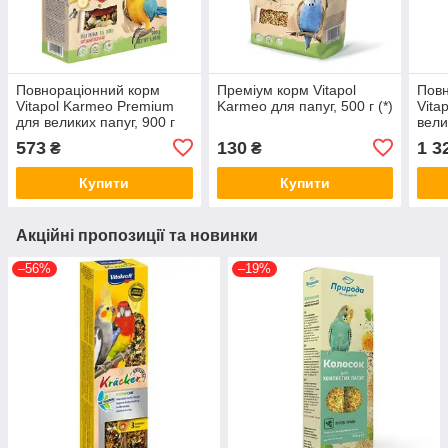
Повнораціонний корм
Преміум корм Vitapol
Повн
Vitapol Karmeo Premium
Karmeo для папуг, 500 г (*)
Vita
для великих папуг, 900 г
велик
(*)
573
130
1 3
₴
₴
Купити
Купити
Акційні пропозиції та новинки
–56%
–19%