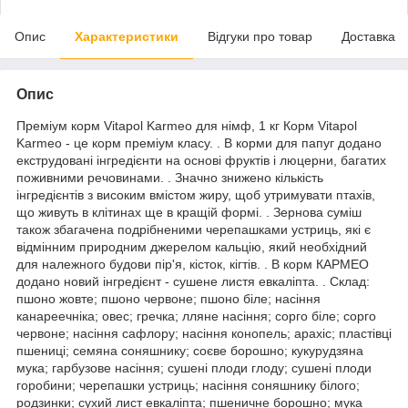
Опис
Характеристики
Відгуки про товар
Доставка
Опис
Преміум корм Vitapol Karmeo для німф, 1 кг Корм Vitapol
Karmeo - це корм преміум класу. . В корми для папуг додано
екструдовані інгредієнти на основі фруктів і люцерни, багатих
поживними речовинами. . Значно знижено кількість
інгредієнтів з високим вмістом жиру, щоб утримувати птахів,
що живуть в клітинах ще в кращій формі. . Зернова суміш
також збагачена подрібненими черепашками устриць, які є
відмінним природним джерелом кальцію, який необхідний
для належного будови пір'я, кісток, кігтів. . В корм КАРМЕО
додано новий інгредієнт - сушене листя евкаліпта. . Склад:
пшоно жовте; пшоно червоне; пшоно біле; насіння
канареечніка; овес; гречка; лляне насіння; сорго біле; сорго
червоне; насіння сафлору; насіння конопель; арахіс; пластівці
пшениці; семяна соняшнику; соєве борошно; кукурудзяна
мука; гарбузове насіння; сушені плоди глоду; сушені плоди
горобини; черепашки устриць; насіння соняшнику білого;
родзинки; сухий лист евкаліпта; пшеничне борошно; мука