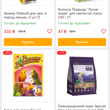
Колосок Природа "Лугові
Крекер Vitakraft для ари, в
трави" для хвилястих папуг
період линьки, 2 шт (*)
140 г (*)
Готово до відправки
Готово до відправки
331
47
₴
₴
758 ₴
58 ₴
Купити
Купити
–9%
–7%
Повнораціонний корм Speciаl
Корм для папуг "Гоша",
One для середніх папуг, 500 г