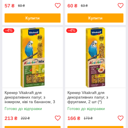
57
60
₴
₴
60 ₴
63 ₴
Купити
Купити
–4%
–4%
Крекер Vitakraft для
Крекер Vitakraft для
декоративних папуг, з
декоративних папуг, з
інжиром, ківі та бананом, 3
фруктами, 2 шт (*)
шт (*)
Готово до відправки
Готово до відправки
213
166
₴
₴
222 ₴
173 ₴