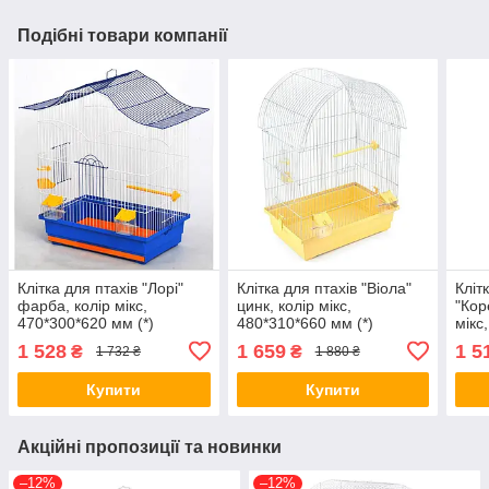
Подібні товари компанії
Клітка для птахів "Лорі"
Клітка для птахів "Віола"
Кліт
фарба, колір мікс,
цинк, колір мікс,
"Кор
470*300*620 мм (*)
480*310*660 мм (*)
мікс
1 528
1 659
1 5
₴
₴
1 732 ₴
1 880 ₴
Купити
Купити
Акційні пропозиції та новинки
–12%
–12%