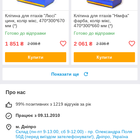
Клітина для птахів "Люсі"
Клітина для птахів "Німфа"
цинк, колір мікс, 470*300*670
фарба, колір мікс,
мм (*)
470*300*660 мм (*)
Готово до відправки
Готово до відправки
1 851
2 061
₴
₴
2 098 ₴
2 336 ₴
Купити
Купити
Показати ще
Про нас
99% позитивних з 1219 відгуків за рік
Працює з 09.11.2010
м. Дніпро
Склад (пн-пт 9-13:00, сб 9-12:00) - пр. Олександра Поля
50Д (перед виїздом зателефонувати!), Дніпро, Україна