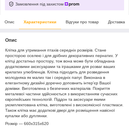
Замовлення під захистом
Опис
Характеристики
Відгуки про товар
Доставка
Опис
Клітка для утримання птахів середніх розмірів. Стане
просторою оселею і для дрібних декоративних пернатих. У
клітці достатньо простору, тож вона може бути обладнана
додатковими аксесуарами та іграшками для розваг ваших
крилатих улюбленців. Клітка підходить для розведення
молодняка як малих так і середніх папуг. Виконана в
елегантному дизайні доречно доповнить інтер'єр Вашої
домівки. Виготовлена з безпечних матеріалів. Покриття
металевої частини здійснюється з використанням сучасних
європейських технологій. Піддон та аксесуари якими
укомплектована клітка, виготовлені з високоякісної пластмаси.
Також клітка має додаткові двері для розміщення навісної
купалки або дуплянки.
Розмір — 660х315х620