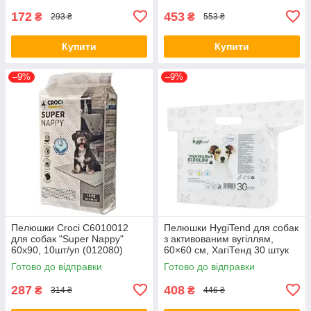
172
453
₴
₴
293 ₴
553 ₴
Купити
Купити
–9%
–9%
Пелюшки Croci C6010012
Пелюшки HygiTend для собак
для собак "Super Nappy"
з активованим вугіллям,
60х90, 10шт/уп (012080)
60×60 см, ХагіТенд 30 штук
Готово до відправки
Готово до відправки
287
408
₴
₴
314 ₴
446 ₴