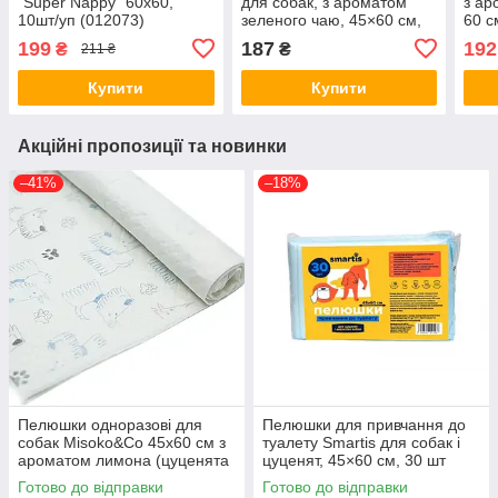
"Super Nappy" 60х60,
для собак, з ароматом
з ар
10шт/уп (012073)
зеленого чаю, 45×60 см,
60 с
10 шт
199
187
192
₴
₴
211 ₴
Купити
Купити
Акційні пропозиції та новинки
–41%
–18%
Пелюшки одноразові для
Пелюшки для привчання до
собак Misoko&Co 45х60 см з
туалету Smartis для собак і
ароматом лимона (цуценята
цуценят, 45×60 см, 30 шт
та лапки) 10 штук (63058)
Готово до відправки
Готово до відправки