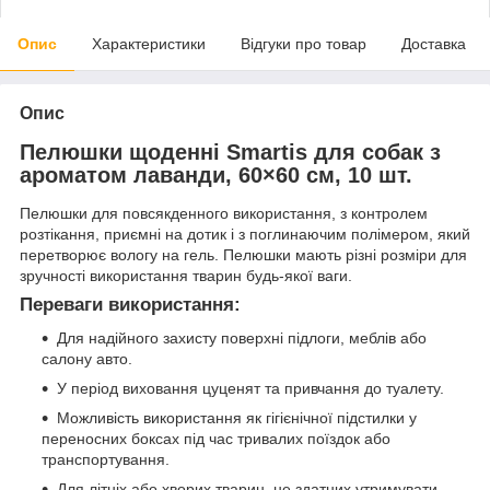
Опис
Характеристики
Відгуки про товар
Доставка
Опис
Пелюшки щоденні Smartis для собак з
ароматом лаванди, 60×60 см, 10 шт.
Пелюшки для повсякденного використання, з контролем
розтікання, приємні на дотик і з поглинаючим полімером, який
перетворює вологу на гель. Пелюшки мають різні розміри для
зручності використання тварин будь-якої ваги.
Переваги використання:
Для надійного захисту поверхні підлоги, меблів або
салону авто.
У період виховання цуценят та привчання до туалету.
Можливість використання як гігієнічної підстилки у
переносних боксах під час тривалих поїздок або
транспортування.
Для літніх або хворих тварин, не здатних утримувати