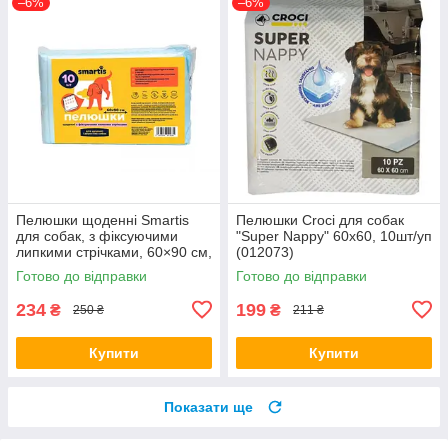
–6%
–6%
Пелюшки щоденні Smartis
Пелюшки Croci для собак
для собак, з фіксуючими
"Super Nappy" 60х60, 10шт/уп
липкими стрічками, 60×90 см,
(012073)
10 шт
Готово до відправки
Готово до відправки
234
199
₴
₴
250 ₴
211 ₴
Купити
Купити
Показати ще