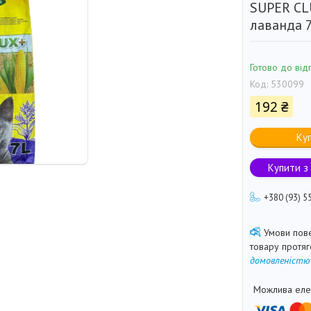
SUPER C
лаванда 7
Готово до від
Код:
530099
192 ₴
Ку
Купити з
+380 (93) 5
товару протя
домовленістю