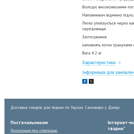
Володіє високоякісними пог
Наповнювач відмінно підхо
Легко утилізується через к
середовище.
Застосування:
наповнять лоток гранулами 
Вага 4.2 кг
Характеристики
Інформація для замовле
Доставка товарів для тварин по Україні. Самовивіз у Дніпрі.
Постачальникам
Інтернет-ма
тварин"
Пропозиція про співпрацю