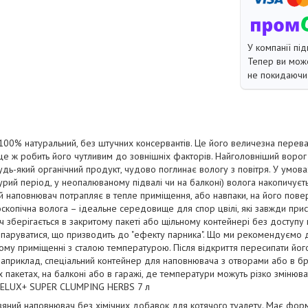
У компанії під
Тепер ви може
не покидаючи 
00% натуральний, без штучних консервантів. Це його величезна переваг
це ж робить його чутливим до зовнішніх факторів. Найголовніший ворог - 
удь-який органічний продукт, чудово поглинає вологу з повітря. У умов
рий період, у неопалюваному підвалі чи на балконі) волога накопичуєтьс
 наповнювач потрапляє в тепле приміщення, або навпаки, на його пове
роскопічна волога – ідеальне середовище для спор цвілі, які завжди присут
 зберігається в закритому пакеті або щільному контейнері без доступу п
ипаруватися, що призводить до "ефекту парника". Що ми рекомендуємо д
ому приміщенні з сталою температурою. Після відкриття пересипати йог
априклад, спеціальний контейнер для наповнювача з отворами або в бр
х пакетах, на балконі або в гаражі, де температури можуть різко змінюв
NELUX+ SUPER CLUMPING HERBS 7 л
яний наповнювач без хімічних добавок для котячого туалету. Має фор