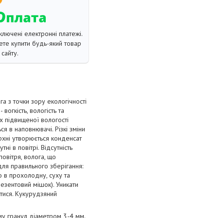
ключені електронні платежі.
те купити будь-який товар
сайту.
а з точки зору екологічності
вогкість, вологість та
ах підвищеної вологості
я в наповнювачі. Різкі зміни
рхні утворюється конденсат
ні в повітрі. Відсутність
овітря, волога, що
ля правильного зберігання:
о в прохолодну, суху та
езентовий мішок). Уникати
атися. Кукурудзяний
му гранул діаметром 3-4 мм.