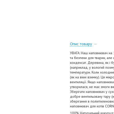
Опис товару
УВАГА: Наш наповнювач на 1
та безпеки для тварин, але 
конденсат. Деревина, як і б
(наприклад, у вологий похму
температури. Коли холодний
(як на вікні взимку). Ця мік
вентиляції. Якщо наповнювач
утворилася, не має змоги в
Зберігати наповнювач у сух
добре вентильовану тару (н
зберігання в поліетиленови
наповнювач для котів COR
100% Натуральний кукурудз