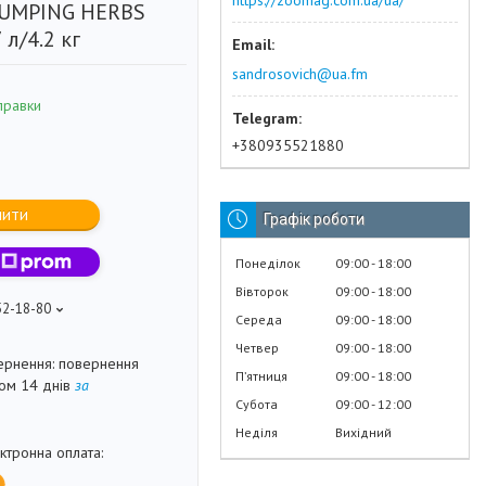
https://zoomag.com.ua/ua/
LUMPING HERBS
 л/4.2 кг
sandrosovich@ua.fm
правки
+380935521880
пити
Графік роботи
Понеділок
09:00
18:00
Вівторок
09:00
18:00
52-18-80
Середа
09:00
18:00
Четвер
09:00
18:00
повернення
Пʼятниця
09:00
18:00
гом 14 днів
за
Субота
09:00
12:00
Неділя
Вихідний