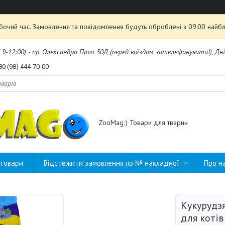
обочий час. Замовлення та повідомлення будуть оброблені з 09:00 найбл
б 9-12:00) - пр. Олександра Поля 50Д (перед виїздом зателефонувати!), Дні
80 (98) 444-70-00
ZooMag;) Товари для тварин
 товари
Відстежити замовлення по № накладної
Про н
Кукурудз
для коті