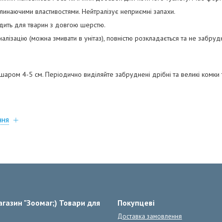
линаючими властивостями. Нейтралізує неприємні запахи.
дить для тварин з довгою шерстю.
аналізацію (можна змивати в унітаз), повністю розкладається та не забр
шаром 4-5 см. Періодично виділяйте забруднені дрібні та великі комки т
ння
газин "Зоомаг;) Товари для
Покупцеві
Доставка замовлення