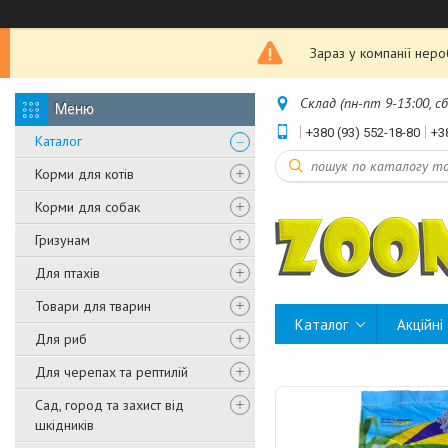
Зараз у компанії нер
Склад (пн-пт 9-13:00, с
+380 (93) 552-18-80
+3
Каталог
Корми для котів
Корми для собак
Гризунам
Для птахів
Товари для тварин
Каталог
Акційні
Для риб
Для черепах та рептилій
Сад, город та захист від
шкідників