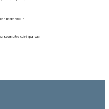
уднює навколишнє
а досипайте свіжі гранули.