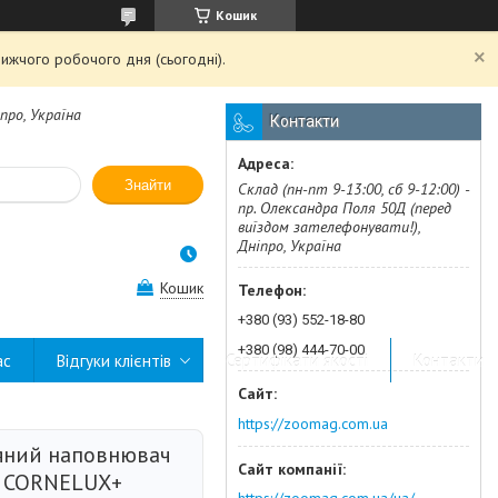
Кошик
ижчого робочого дня (сьогодні).
про, Україна
Контакти
Знайти
Склад (пн-пт 9-13:00, сб 9-12:00) -
пр. Олександра Поля 50Д (перед
виїздом зателефонувати!),
Дніпро, Україна
Кошик
+380 (93) 552-18-80
+380 (98) 444-70-00
ас
Відгуки клієнтів
Сертифікати якості
Контакти
https://zoomag.com.ua
яний наповнювач
в CORNELUX+