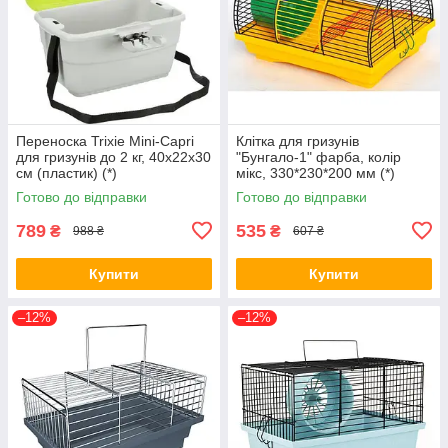
Переноска Trixie Mini-Capri
Клітка для гризунів
для гризунів до 2 кг, 40х22х30
"Бунгало-1" фарба, колір
см (пластик) (*)
мікс, 330*230*200 мм (*)
Готово до відправки
Готово до відправки
789
535
₴
₴
988 ₴
607 ₴
Купити
Купити
–12%
–12%