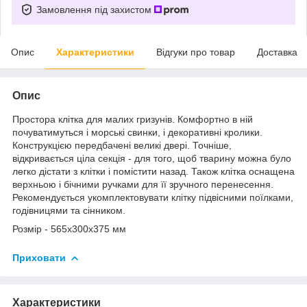
Замовлення під захистом
Опис
Характеристики
Відгуки про товар
Доставка
Опис
Простора клітка для малих гризунів. Комфортно в ній
почуватимуться і морські свинки, і декоративні кролики.
Конструкцією передбачені великі двері. Точніше,
відкривається ціла секція - для того, щоб тварину можна було
легко дістати з клітки і помістити назад. Також клітка оснащена
верхньою і бічними ручками для її зручного перенесення.
Рекомендується укомплектовувати клітку підвісними поїлками,
годівницями та сінником.
Розмір - 565х300х375 мм
Приховати
Характеристики