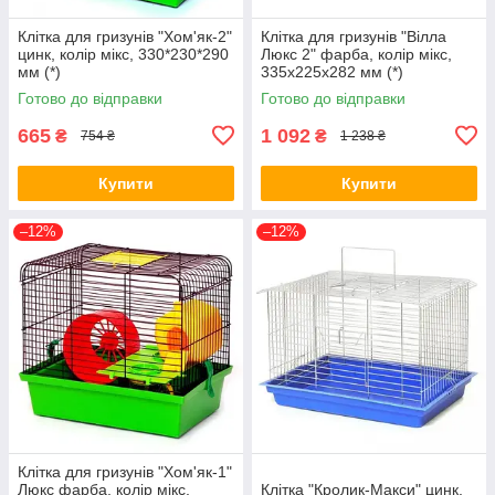
Клітка для гризунів "Хом'як-2"
Клітка для гризунів "Вілла
цинк, колір мікс, 330*230*290
Люкс 2" фарба, колір мікс,
мм (*)
335х225х282 мм (*)
Готово до відправки
Готово до відправки
665
1 092
₴
₴
754 ₴
1 238 ₴
Купити
Купити
–12%
–12%
Клітка для гризунів "Хом'як-1"
Люкс фарба, колір мікс,
Клітка "Кролик-Макси" цинк,