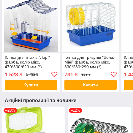
Клітка для птахів "Лорі"
Клітка для гризунів "Вояж-
Кліт
фарба, колір мікс,
Міні" фарба, колір мікс,
фарб
470*300*620 мм (*)
330*230*290 мм (*)
470*
1 528
731
1 4
₴
₴
1 732 ₴
828 ₴
Купити
Купити
Акційні пропозиції та новинки
–20%
–12%