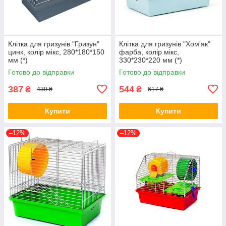
Клітка для гризунів "Гризун"
Клітка для гризунів "Хом'як"
цинк, колір мікс, 280*180*150
фарба, колір мікс,
мм (*)
330*230*220 мм (*)
Готово до відправки
Готово до відправки
387
544
₴
₴
439 ₴
617 ₴
Купити
Купити
–12%
–12%