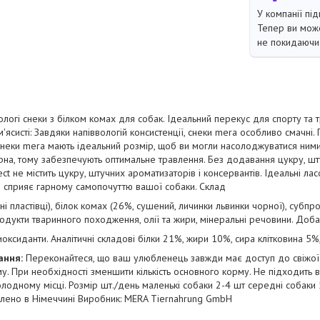
У компанії під
Тепер ви може
не покидаючи 
вологі снеки з білком комах для собак. Ідеальний перекус для спорту та т
а м'ясисті: Завдяки напіввологій консистенції, снеки mera особливо смачні
, снеки mera мають ідеальний розмір, щоб ви могли насолоджуватися ним
ерна, тому забезпечують оптимальне травлення. Без додавання цукру, шт
ect не містить цукру, штучних ароматизаторів і консервантів. Ідеальні л
о сприяє гарному самопочуттю вашої собаки. Склад
і пластівці), білок комах (26%, сушений, личинки львинки чорної), субп
одукти тваринного походження, олії та жири, мінеральні речовини. Доба
оксиданти. Аналітичні складові білки 21%, жири 10%, сира клітковина 5%
ання:
Переконайтеся, що ваш улюбленець завжди має доступ до свіжої 
. При необхідності зменшити кількість основного корму. Не підходить в
олодному місці. Розмір шт./день маленькі собаки 2-4 шт середні собаки 
блено в Німеччині Виробник: MERA Tiernahrung GmbH