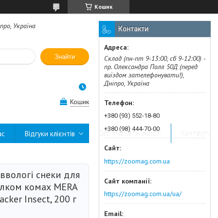
Кошик
про, Україна
Контакти
Знайти
Склад (пн-пт 9-13:00, сб 9-12:00) -
пр. Олександра Поля 50Д (перед
виїздом зателефонувати!),
Дніпро, Україна
Кошик
+380 (93) 552-18-80
+380 (98) 444-70-00
ас
Відгуки клієнтів
Сертифікати якості
Контакти
https://zoomag.com.ua
іввологі снеки для
білком комах MERA
https://zoomag.com.ua/ua/
cker Insect, 200 г