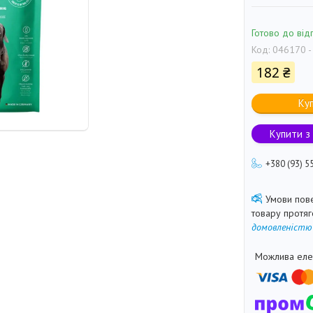
Готово до від
Код:
046170 -
182 ₴
Ку
Купити з
+380 (93) 5
товару протя
домовленістю