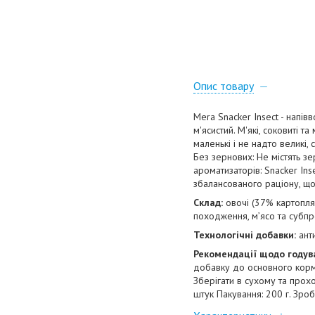
Опис товару
Mera Snacker Insect - напів
м'ясистий. М'які, соковиті т
маленькі і не надто великі
Без зернових: Не містять з
ароматизаторів: Snacker Ins
збалансованого раціону, щ
Склад:
овочі (37% картоплян
походження, м’ясо та субпр
Технологічні добавки:
анти
Рекомендації щодо годув
добавку до основного корму
Зберігати в сухому та прох
штук Пакування: 200 г. Зро