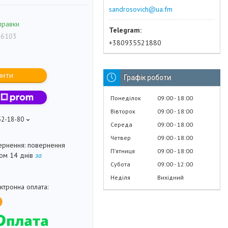
sandrosovich@ua.fm
правки
 6103
+380935521880
пити
Графік роботи
Понеділок
09:00
18:00
Вівторок
09:00
18:00
52-18-80
Середа
09:00
18:00
Четвер
09:00
18:00
повернення
Пʼятниця
09:00
18:00
гом 14 днів
за
Субота
09:00
12:00
Неділя
Вихідний