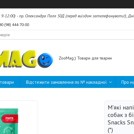
б 9-12:00) - пр. Олександра Поля 50Д (перед виїздом зателефонувати!), Дні
80 (98) 444-70-00
ZooMag;) Товари для тварин
 товари
Відстежити замовлення по № накладної
Про н
М’які нап
собак з 
Snacks Sna
(*)