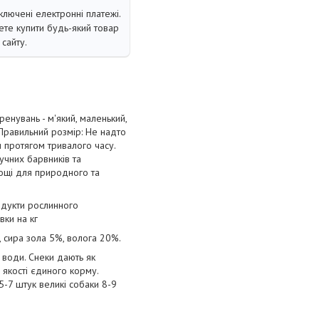
ключені електронні платежі.
те купити будь-який товар
сайту.
ренувань - м'який, маленький,
. Правильний розмір: Не надто
и протягом тривалого часу.
учних барвників та
асощі для природного та
родукти рослинного
вки на кг
, сира зола 5%, волога 20%.
води. Снеки дають як
 якості єдиного корму.
5-7 штук великі собаки 8-9