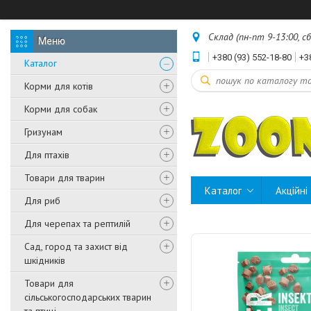
Склад (пн-пт 9-13:00, с
+380 (93) 552-18-80
+3
Каталог
Корми для котів
Корми для собак
Гризунам
Для птахів
Товари для тварин
Каталог
Акційні
Для риб
Для черепах та рептилій
Сад, город та захист від
шкідників
Товари для
сільськогосподарських тварин