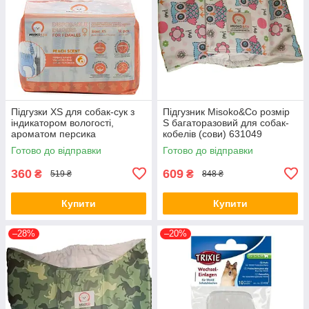
Підгузки XS для собак-сук з
Підгузник Misoko&Co розмір
індикатором вологості,
S багаторазовий для собак-
ароматом персика
кобелів (сови) 631049
(цуценята), Misoko&Co, 12
Готово до відправки
Готово до відправки
штук 63050
360
609
₴
₴
519 ₴
848 ₴
Купити
Купити
–28%
–20%