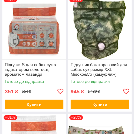
Підгузки S для собак-сук з
Підгузник багаторазовий для
індикатором вологості,
собак-сук розмір XXL
ароматом лаванди
Misoko&Co (камуфляж)
(цуценята), Misoko&Co,
631148
Готово до відправки
Готово до відправки
12.штук
351
945
₴
₴
554 ₴
1 489 ₴
Купити
Купити
–31%
–28%