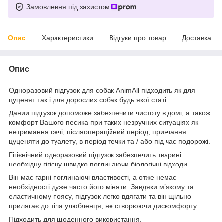
Замовлення під захистом
Опис
Характеристики
Відгуки про товар
Доставка
Опис
Одноразовий підгузок для собак AnimAll підходить як для
цуценят так і для дорослих собак будь якої статі.
Даний підгузок допоможе забезпечити чистоту в домі, а також
комфорт Вашого песика при таких незручних ситуаціях як
нетримання сечі, післяопераційний період, привчання
цуценяти до туалету, в період течки та / або під час подорожі.
Гігієнічний одноразовий підгузок забезпечить тварині
необхідну гігієну швидко поглинаючи біологічні відходи.
Він має гарні поглинаючі властивості, а отже немає
необхідності дуже часто його міняти. Завдяки м’якому та
еластичному поясу, підгузок легко вдягати та він щільно
прилягає до тіла улюбленця, не створюючи дискомфорту.
Підходить для щоденного використання.