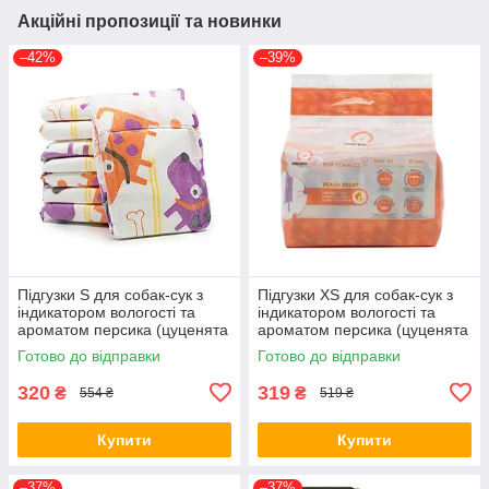
Акційні пропозиції та новинки
–42%
–39%
Підгузки S для собак-сук з
Підгузки XS для собак-сук з
індикатором вологості та
індикатором вологості та
ароматом персика (цуценята
ароматом персика (цуценята
та кісточки), Misoko&Co, 12
та кісточки), Misoko&Co, 12
Готово до відправки
Готово до відправки
штук
штук
320
319
₴
₴
554 ₴
519 ₴
Купити
Купити
–37%
–37%