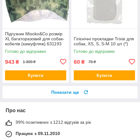
Підгузник Misoko&Co розмір
XL багаторазовий для собак-
Гігієнічні прокладки Trixie для
кобелів (камуфляж) 631193
собак, XS, S, S-M 10 шт (*)
Готово до відправки
Готово до відправки
943
60
₴
₴
1 309 ₴
75 ₴
Купити
Купити
Показати ще
Про нас
99% позитивних з 1212 відгуків за рік
Працює з 09.11.2010