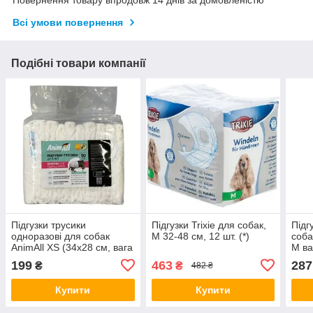
Повернення товару впродовж 14 днів за домовленістю
Всі умови повернення
Подібні товари компанії
Підгузки трусики
Підгузки Trixie для собак,
Підг
одноразові для собак
M 32-48 см, 12 шт. (*)
соба
AnimAll XS (34х28 см, вага
M ва
1-2 кг), 10 шт
см, 
199
463
287
₴
₴
482 ₴
Купити
Купити