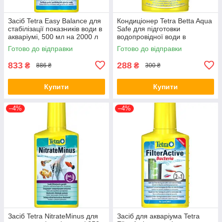
Засіб Tetra Easy Balance для
Кондиціонер Tetra Betta Aqua
стабілізації показників води в
Safe для підготовки
акваріумі, 500 мл на 2000 л
водопровідної води в
(*)
придатну для півників, 100
Готово до відправки
Готово до відправки
мл на 100 л (*)
833
288
₴
₴
886 ₴
300 ₴
Купити
Купити
–4%
–4%
Засіб Tetra NitrateMinus для
Засіб для акваріума Tetra