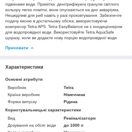
підмінами води. Примітка: денітрифікуючі гранули світлого
кольору легко помітні, вони опускаються на дно акваріума.
Нешкідливі для риб навіть у разі проковтування. Забезпечте
подачу кисню в достатньому обсязі, використовуючи
компресор Tetra APS. Tetra EasyBalance не є кондиціонером
для водопровідної води. Використовуйте Tetra AquaSafe
щоразу, коли ви додаєте нову порцію водопровідної води.
Приховати
Характеристики
Основні атрибути
Виробник
Tetra
Країна виробник
Німеччина
Форма випуску
Рідина
Користувальницькі характеристики
Вид
Реміналізатори
Дозування на обсяг води
до 1000 л