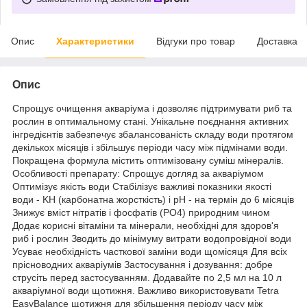
Опис
Характеристики
Відгуки про товар
Доставка
Опис
Спрощує очищення акваріума і дозволяє підтримувати риб та
рослин в оптимальному стані. Унікальне поєднання активних
інгредієнтів забезпечує збалансованість складу води протягом
декількох місяців і збільшує періоди часу між підмінами води.
Покращена формула містить оптимізовану суміш мінералів.
Особливості препарату: Спрощує догляд за акваріумом
Оптимізує якість води Стабілізує важливі показники якості
води - KH (карбонатна жорсткість) і pH - на термін до 6 місяців
Знижує вміст нітратів і фосфатів (PO4) природним чином
Додає корисні вітаміни та мінерали, необхідні для здоров'я
риб і рослин Зводить до мінімуму витрати водопровідної води
Усуває необхідність часткової заміни води щомісяця Для всіх
прісноводних акваріумів Застосування і дозування: добре
струсіть перед застосуванням. Додавайте по 2,5 мл на 10 л
акваріумної води щотижня. Важливо використовувати Tetra
EasyBalance щотижня для збільшення періоду часу між