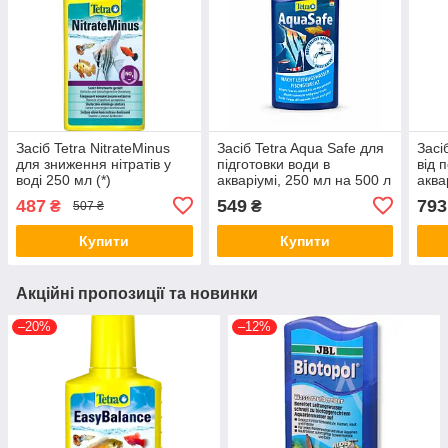
Засіб Tetra NitrateMinus
Засіб Tetra Aqua Safe для
Засі
для зниження нітратів у
підготовки води в
від 
воді 250 мл (*)
акваріумі, 250 мл на 500 л
аква
(*)
(*)
487
549
793
₴
₴
507 ₴
Купити
Купити
Акційні пропозиції та новинки
–20%
–12%