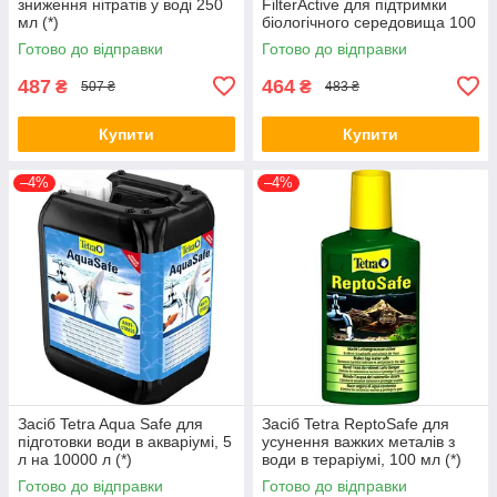
зниження нітратів у воді 250
FilterActive для підтримки
мл (*)
біологічного середовища 100
мл (*)
Готово до відправки
Готово до відправки
487
464
₴
₴
507 ₴
483 ₴
Купити
Купити
–4%
–4%
Засіб Tetra Aqua Safe для
Засіб Tetra ReptoSafe для
підготовки води в акваріумі, 5
усунення важких металів з
л на 10000 л (*)
води в тераріумі, 100 мл (*)
Готово до відправки
Готово до відправки