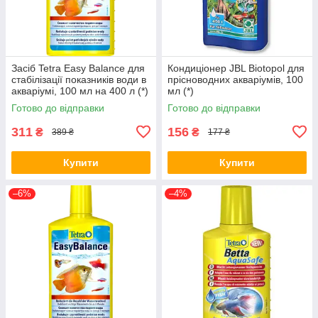
Засіб Tetra Easy Balance для
Кондиціонер JBL Biotopol для
стабілізації показників води в
прісноводних акваріумів, 100
акваріумі, 100 мл на 400 л (*)
мл (*)
Готово до відправки
Готово до відправки
311
156
₴
₴
389 ₴
177 ₴
Купити
Купити
–6%
–4%