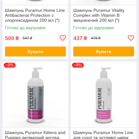
Шампунь Puramur Home Line
Шампунь Puramur Vitality
Antibacterial Protection з
Complex with Vitamin B
хлоргексидином 200 мл (*)
зміцнюючий 200 мл (*)
Готово до відправки
Готово до відправки
500
437
₴
₴
547 ₴
478 ₴
Купити
Купити
–9%
–9%
Шампунь Puramur Kittens and
Шампунь Puramur Home Line
Puppies делікатний догляд
для сухої та чутливої шкіри