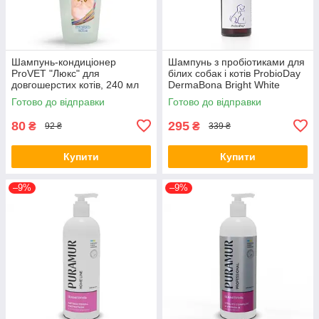
Шампунь-кондиціонер
Шампунь з пробіотиками для
ProVET "Люкс" для
білих собак і котів ProbioDay
довгошерстих котів, 240 мл
DermaBona Bright White
(*)
Дермабона 200 мл (*)
Готово до відправки
Готово до відправки
80
295
₴
₴
92 ₴
339 ₴
Купити
Купити
–9%
–9%