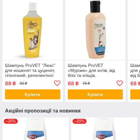
Шампунь ProVET "Люкс"
Шампунь ProVET
Шам
для кошенят та цуценят,
«Мурзик» для котів, від
для 
гігієнічний, репелентної
бліх та кліщів,
від б
дії, 240 мл (*)
репелентний, 250 мл (*)
репе
89
68
68
₴
₴
92 ₴
70 ₴
Купити
Купити
Акційні пропозиції та новинки
–20%
–20%