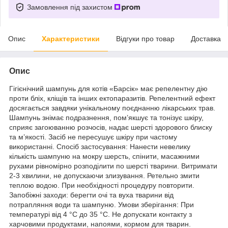
Замовлення під захистом
Опис
Характеристики
Відгуки про товар
Доставка
Опис
Гігієнічний шампунь для котів «Барсік» має репелентну дію
проти бліх, кліщів та інших ектопаразитів. Репелентний ефект
досягається завдяки унікальному поєднанню лікарських трав.
Шампунь знімає подразнення, пом’якшує та тонізує шкіру,
сприяє загоюванню розчосів, надає шерсті здорового блиску
та м’якості. Засіб не пересушує шкіру при частому
використанні. Спосіб застосування: Нанести невелику
кількість шампуню на мокру шерсть, спінити, масажними
рухами рівномірно розподілити по шерсті тварини. Витримати
2-3 хвилини, не допускаючи злизування. Ретельно змити
теплою водою. При необхідності процедуру повторити.
Запобіжні заходи: берегти очі та вуха тварини від
потрапляння води та шампуню. Умови зберігання: При
температурі від 4 °С до 35 °С. Не допускати контакту з
харчовими продуктами, напоями, кормом для тварин.