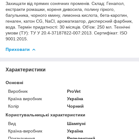
Захищати від прямих сонячних променів. Склад: Генапол,
екстракти ромашки, кореня дивосила, полину гіркого,
багульника, чорного кмину, лимонна кислота, бета-каротин,
генаген, катон СG, NaCl, ароматизатор, дисперсний фарбник,
вода. Термін придатності: 30 місяців. Об'єм: 250 мл. Технічні
умови (ТУ): ТУ У 20.4-37187822-007:2013. Сертифікат: ISO
9001:2015.
Приховати
Характеристики
Основні
Виробник
ProVet
Країна виробник
Україна
Колір
Чорний
Користувальницькі характеристики
Вид
Шампуні
Країна-виробник
Україна
Призначення
Репелентний