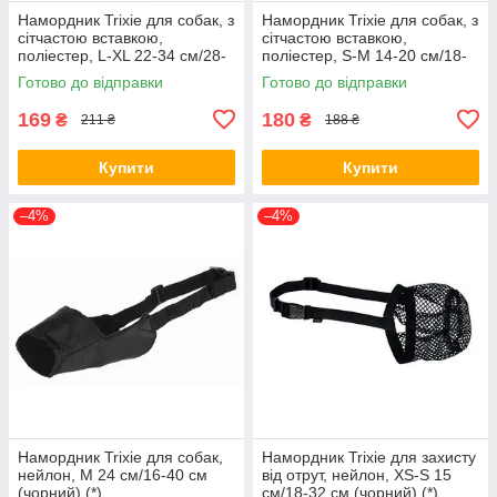
Намордник Trixie для собак, з
Намордник Trixie для собак, з
сітчастою вставкою,
сітчастою вставкою,
поліестер, L-XL 22-34 см/28-
поліестер, S-M 14-20 см/18-
46 см (чорний) (*)
39 см (чорний) (*)
Готово до відправки
Готово до відправки
169
180
₴
₴
211 ₴
188 ₴
Купити
Купити
–4%
–4%
Намордник Trixie для собак,
Намордник Trixie для захисту
нейлон, M 24 см/16-40 см
від отрут, нейлон, XS-S 15
(чорний) (*)
см/18-32 см (чорний) (*)