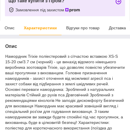
Що таке купити з Пром?
Замовлення під захистом
Опис
Характеристики
Відгуки про товар
Доставка
Опис
Намордник Trixie поліестеровий з сітчастою вставкою XS-S
15-20 см/3.7 см (чорний) - це винахід відомого німецького
виробника зоотоварів Trixie, що дозволяє повністю убезпечити
ваші прогулянки з вихованцем. Головне призначення
намордників - захист оточення від можливої агресії пса і
захист собаки від підбирання з землі шкідливих речей.
Основні переваги намордника: Зроблений з натуральних
матеріалів Стійкий до рухів пса Довговічний Зроблений з
рекомендаціями кінологів Не заподіє дискомфорту Безпечний
для вихованця Намордник має красивий зовнішній вигляд і
спеціальний роз'єм для годування вихованця. З таким
намордником ви завжди будете спокійні під час прогулянок, а
вихованець буде в цілковитій безпеці! Характеристики:
поліестер для короткочасного використання (поїздка до