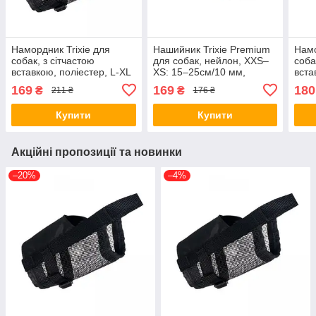
Намордник Trixie для
Нашийник Trixie Premium
Намо
собак, з сітчастою
для собак, нейлон, XXS–
соба
вставкою, поліестер, L-XL
XS: 15–25см/10 мм,
вста
22-34 см/28-46 см
чорний (*)
14-2
169
169
180
₴
₴
211 ₴
176 ₴
(чорний) (*)
(чор
Купити
Купити
Акційні пропозиції та новинки
–20%
–4%