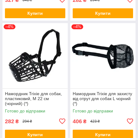
₴
₴
341 ₴
294 ₴
Купити
Купити
–4%
–4%
Намордник Trixie для собак,
Намордник Trixie для захисту
пластиковий, M 22 см
від отрут для собак L чорний
(чорний) (*)
(*)
Готово до відправки
Готово до відправки
282
406
₴
₴
294 ₴
423 ₴
Купити
Купити