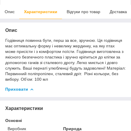
Опис
Характеристики
Відгуки про товар
Доставка
Опис
Годівниця повинна бути, перш за все, зручною. Ця годівниця
має оптимальну форму і невелику жердинку, на яку птах
може присісти і з комфортом поїсти. Годівниця виготовлена з
якісного безпечного пластика і зручно кріпиться до клітки за
допомогою гачків зі сталевого дроту. Легко миється і довго
служить. Ваші пернаті улюбленці будуть задоволені! Матеріал:
Первинний поліпропілен, сталевий дріт. Різні кольори, без
вибору. Об’єм: 100 мл
Приховати
Характеристики
Основні
Виробник
Природа