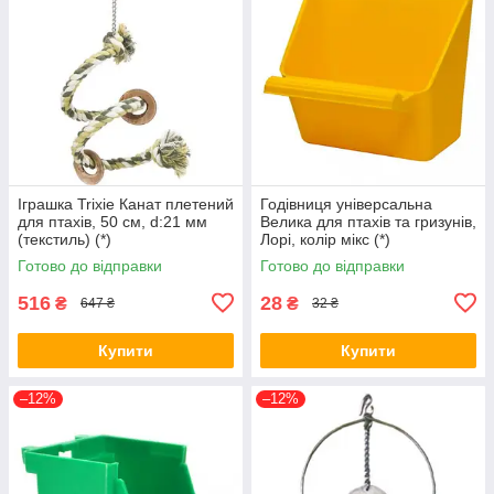
Іграшка Trixie Канат плетений
Годівниця універсальна
для птахів, 50 см, d:21 мм
Велика для птахів та гризунів,
(текстиль) (*)
Лорі, колір мікс (*)
Готово до відправки
Готово до відправки
516
28
₴
₴
647 ₴
32 ₴
Купити
Купити
–12%
–12%