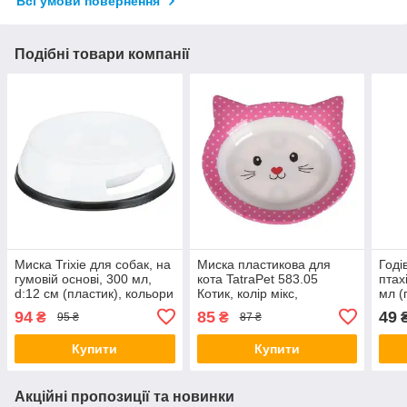
Всі умови повернення
Подібні товари компанії
Миска Trixie для собак, на
Миска пластикова для
Годі
гумовій основі, 300 мл,
кота TatraPet 583.05
птах
d:12 см (пластик), кольори
Котик, колір мікс,
мл (
в асортименті (*)
16.5х15х2.8 см, 200 мл
94
85
49
₴
₴
95 ₴
87 ₴
Купити
Купити
Акційні пропозиції та новинки