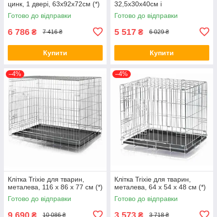
цинк, 1 двері, 63х92х72см (*)
32,5x30x40см і
36,5x33x42,5см (*)
Готово до відправки
Готово до відправки
6 786
5 517
₴
₴
7 416 ₴
6 029 ₴
Купити
Купити
–4%
–4%
Клітка Trixie для тварин,
Клітка Trixie для тварин,
металева, 116 x 86 x 77 см (*)
металева, 64 x 54 x 48 см (*)
Готово до відправки
Готово до відправки
9 690
3 573
₴
₴
10 086 ₴
3 718 ₴