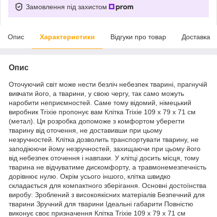
Замовлення під захистом
Опис
Характеристики
Відгуки про товар
Доставка
Опис
Оточуючий світ може нести безліч небезпек тварині, прагнучій
вивчати його, а тварини, у свою чергу, так само можуть
наробити неприємностей. Саме тому відомий, німецький
виробник Trixie пропонує вам Клітка Trixie 109 x 79 x 71 см
(метал). Ця розробка допоможе з комфортом уберегти
тварину від оточення, не доставивши при цьому
незручностей. Клітка дозволить транспортувати тварину, не
заподіюючи йому незручностей, захищаючи при цьому його
від небезпек оточення і навпаки. У клітці досить місця, тому
тварина не відчуватиме дискомфорту, а травмонемезпечність
дорівнює нулю. Окрім усього іншого, клітка швидко
складається для компактного зберігання. Основні достоїнства
виробу: Зроблений з високоякісних матеріалів Безпечний для
тварини Зручний для тварини Ідеальні габарити Повністю
виконує своє призначення Клітка Trixie 109 x 79 x 71 см