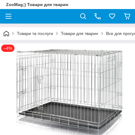
ZooMag;) Товари для тварин
Товари та послуги
Товари для тварин
Все для прогу
–4%