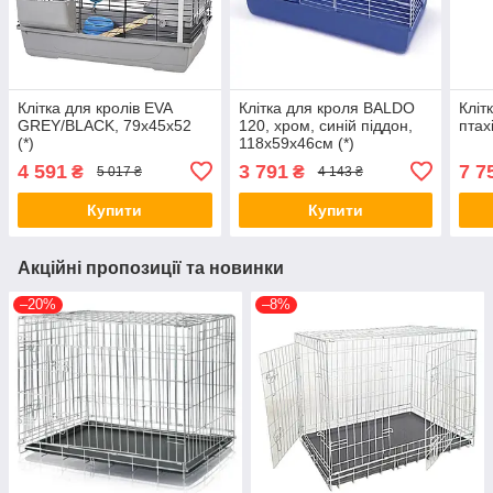
Клітка для кролів EVA
Клітка для кроля BALDO
Кліт
GREY/BLACK, 79x45x52
120, хром, синій піддон,
птах
(*)
118x59x46см (*)
4 591
3 791
7 7
₴
₴
5 017 ₴
4 143 ₴
Купити
Купити
Акційні пропозиції та новинки
–20%
–8%