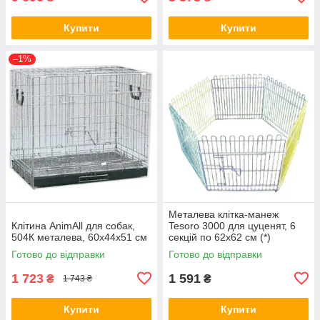
Купити
Купити
–1%
Металева клітка-манеж
Клітина AnimAll для собак,
Tesoro 3000 для цуценят, 6
504К металева, 60х44х51 см
секцій по 62х62 см (*)
Готово до відправки
Готово до відправки
1 723
1 591
₴
₴
1 743 ₴
Купити
Купити