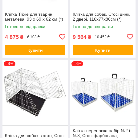
Клітка Trixie для тварин,
Клітка для собак, Croci цинк,
металева, 93 x 69 x 62 см (*)
2 двері, 116х77х86см (*)
Готово до відправки
Готово до відправки
4 875
9 564
₴
₴
6 108 ₴
10 452 ₴
Купити
Купити
–8%
–8%
Клітка-переноска набір №2 і
Клітка для собак в авто, Croci
№3, Croci фарбована,