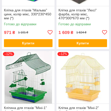
Клітка для птахів "Мальва"
Клітка для птахів "Люсі"
цинк, колір мікс, 330*230*450
фарба, колір мікс,
мм (*)
470*300*670 мм (*)
Готово до відправки
Готово до відправки
971
1 609
₴
₴
1 101 ₴
1 824 ₴
Купити
Купити
–12%
–12%
Клітина для птахів "Міні-1"
Клітка для птахів "Міні-2"