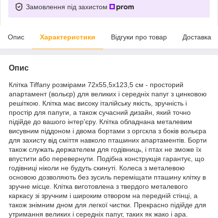
Замовлення під захистом
Опис
Характеристики
Відгуки про товар
Доставка
Опис
Клітка Tiffany розмірами 72х55,5х123,5 см - просторий
апартамент (вольєр) для великих і середніх папуг з цинковою
решіткою. Клітка має високу італійську якість, зручність і
простір для папуги, а також сучасний дизайн, який точно
підійде до вашого інтер'єру. Клітка обладнана металевим
висувним піддоном і двома бортами з оргскла з боків вольєра
для захисту від сміття навколо пташиних апартаментів. Борти
також служать держателем для годівниць, і птах не зможе їх
впустити або перевернути. Подібна конструкція гарантує, що
годівниці ніколи не будуть скинуті. Колеса з металевою
основою дозволяють без зусиль переміщати пташину клітку в
зручне місце. Клітка виготовлена з твердого металевого
каркасу зі зручним і широким отвором на передній стінці, а
також знімним дном для легкої чистки. Прекрасно підійде для
утримання великих і середніх папуг, таких як жако і ара.