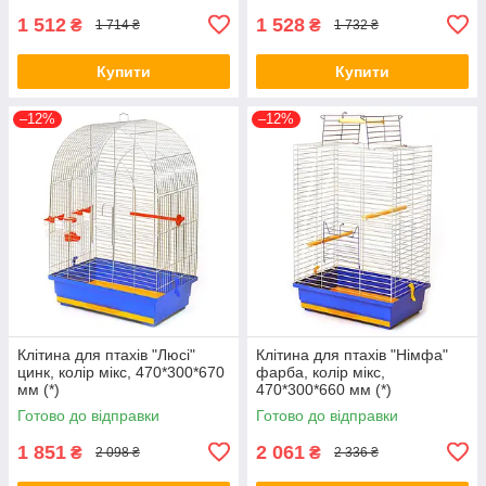
1 512
1 528
₴
₴
1 714 ₴
1 732 ₴
Купити
Купити
–12%
–12%
Клітина для птахів "Люсі"
Клітина для птахів "Німфа"
цинк, колір мікс, 470*300*670
фарба, колір мікс,
мм (*)
470*300*660 мм (*)
Готово до відправки
Готово до відправки
1 851
2 061
₴
₴
2 098 ₴
2 336 ₴