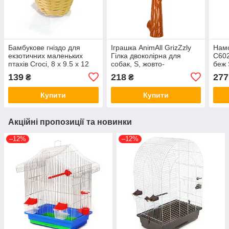
Бамбукове гніздо для
Іграшка AnimAll GrizZzly
Нам
екзотичних маленьких
Гілка двоколірна для
C602
птахів Croci, 8 х 9.5 х 12
собак, S, жовто-
беж 
см (*)
коричнева, 22,8х5,5х4,2
9х5х
139
218
277
₴
₴
см (*)
Купити
Купити
Акційні пропозиції та новинки
–12%
–12%