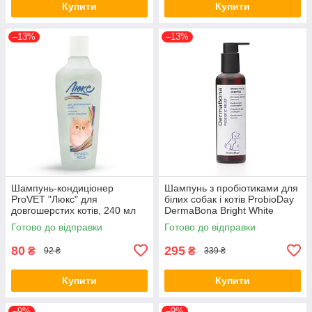
Купити
Купити
–13%
–13%
Шампунь-кондиціонер
Шампунь з пробіотиками для
ProVET "Люкс" для
білих собак і котів ProbioDay
довгошерстих котів, 240 мл
DermaBona Bright White
(*)
Дермабона 200 мл (*)
Готово до відправки
Готово до відправки
80
295
₴
₴
92 ₴
339 ₴
Купити
Купити
–9%
–9%