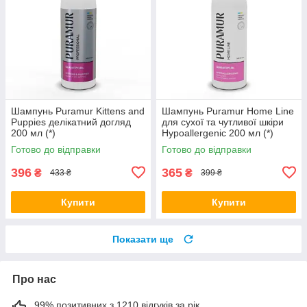
Шампунь Puramur Kittens and
Шампунь Puramur Home Line
Puppies делікатний догляд
для сухої та чутливої шкіри
200 мл (*)
Hypoallergenic 200 мл (*)
Готово до відправки
Готово до відправки
396
365
₴
₴
433 ₴
399 ₴
Купити
Купити
Показати ще
Про нас
99% позитивних з 1210 відгуків за рік