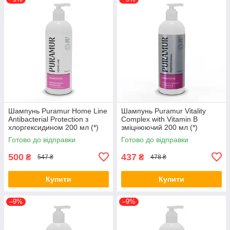
Шампунь Puramur Home Line
Шампунь Puramur Vitality
Antibacterial Protection з
Complex with Vitamin B
хлоргексидином 200 мл (*)
зміцнюючий 200 мл (*)
Готово до відправки
Готово до відправки
500
437
₴
₴
547 ₴
478 ₴
Купити
Купити
–9%
–9%