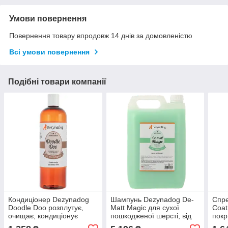
Умови повернення
Повернення товару впродовж 14 днів за домовленістю
Всі умови повернення
Подібні товари компанії
Кондиціонер Dezynadog
Шампунь Dezynadog De-
Спре
Doodle Doo розплутує,
Matt Magic для сухої
Coat
очищає, кондиціонує
пошкодженої шерсті, від
покр
кучеряву шерсть для
ковтунів, зволоження для
зниж