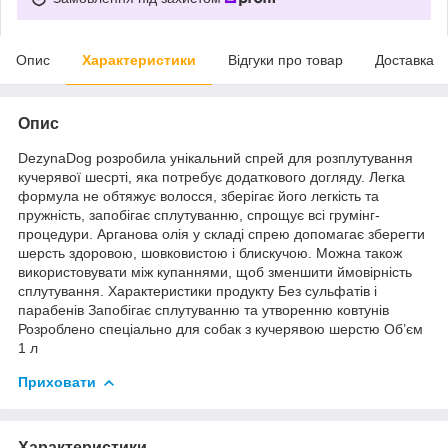
Опис
Характеристики
Відгуки про товар
Доставка
Опис
DezynaDog розробила унікальний спрей для розплутування
кучерявої шесрті, яка потребує додаткового догляду. Легка
формула не обтяжує волосся, зберігає його легкість та
пружність, запобігає сплутуванню, спрощує всі грумінг-
процедури. Арганова олія у складі спрею допомагає зберегти
шерсть здоровою, шовковистою і блискучою. Можна також
використовувати між купаннями, щоб зменшити ймовірність
сплутування. Характеристики продукту Без сульфатів і
парабенів Запобігає сплутуванню та утворенню ковтунів
Розроблено спеціально для собак з кучерявою шерстю Об’єм
1 л
Приховати
Характеристики