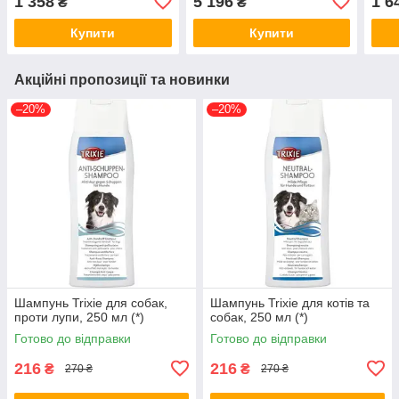
1 358
5 196
1 6
₴
₴
метисів породи Doodle
довгошерстних порід 5 л
покр
450 мл (*)
(*)
розп
Купити
Купити
500м
Акційні пропозиції та новинки
–20%
–20%
Шампунь Trixie для собак,
Шампунь Trixie для котів та
проти лупи, 250 мл (*)
собак, 250 мл (*)
Готово до відправки
Готово до відправки
216
216
₴
₴
270 ₴
270 ₴