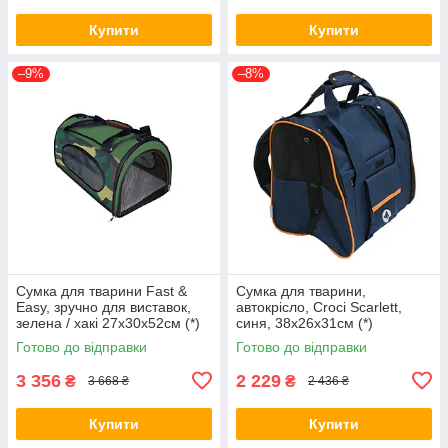
Купити
Купити
–9%
–8%
Сумка для тварини Fast &
Сумка для тварини,
Easy, зручно для виставок,
автокрісло, Croci Scarlett,
зелена / хакі 27x30x52см (*)
синя, 38x26x31см (*)
Готово до відправки
Готово до відправки
3 356
2 229
₴
₴
3 668 ₴
2 436 ₴
Купити
Купити