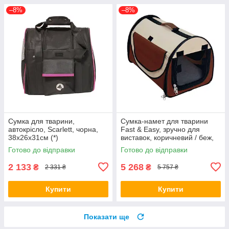
–8%
–8%
Сумка для тварини,
Сумка-намет для тварини
автокрісло, Scarlett, чорна,
Fast & Easy, зручно для
38x26x31см (*)
виставок, коричневий / беж,
65x49x50см (*)
Готово до відправки
Готово до відправки
2 133
5 268
₴
₴
2 331 ₴
5 757 ₴
Купити
Купити
Показати ще