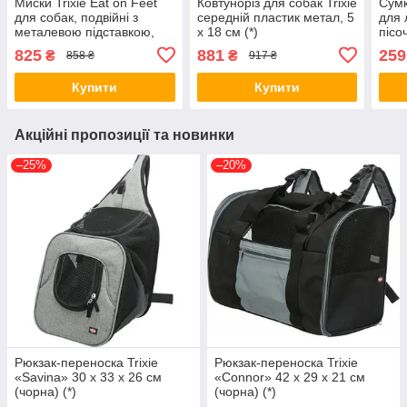
Миски Trixie Eat on Feet
Ковтуноріз для собак Trixie
Сумк
для собак, подвійні з
середній пластик метал, 5
для 
металевою підставкою,
х 18 см (*)
пісо
керамічні, 13 см, 2х250 мл
825
881
259
₴
₴
858 ₴
917 ₴
(*)
Купити
Купити
Акційні пропозиції та новинки
–25%
–20%
Рюкзак-переноска Trixie
Рюкзак-переноска Trixie
«Savina» 30 x 33 x 26 см
«Connor» 42 x 29 x 21 см
(чорна) (*)
(чорна) (*)