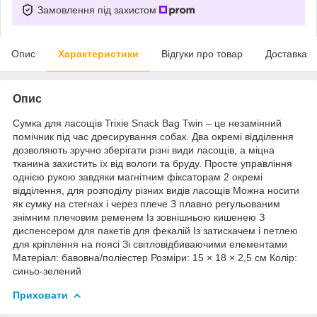
Замовлення під захистом
Опис
Характеристики
Відгуки про товар
Доставка
Опис
Сумка для ласощів Trixie Snack Bag Twin – це незамінний
помічник під час дресирування собак. Два окремі відділення
дозволяють зручно зберігати різні види ласощів, а міцна
тканина захистить їх від вологи та бруду. Просте управління
однією рукою завдяки магнітним фіксаторам 2 окремі
відділення, для розподілу різних видів ласощів Можна носити
як сумку на стегнах і через плече З плавно регульованим
знімним плечовим ременем Із зовнішньою кишенею З
диспенсером для пакетів для фекалій Із затискачем і петлею
для кріплення на поясі Зі світловідбиваючими елементами
Матеріал: бавовна/поліестер Розміри: 15 × 18 × 2,5 см Колір:
синьо-зелений
Приховати