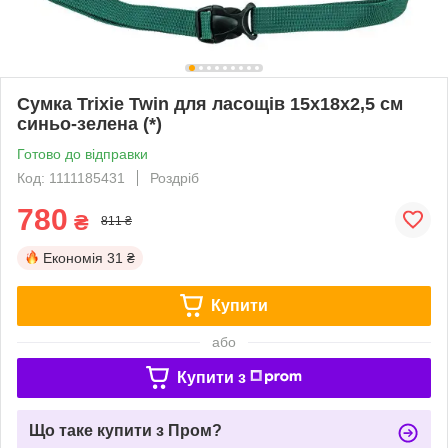
Сумка Trixie Twin для ласощів 15х18х2,5 см
синьо-зелена (*)
Готово до відправки
Код: 1111185431
Роздріб
780
₴
811 ₴
Економія
31 ₴
Купити
або
Купити з
Що таке купити з Пром?