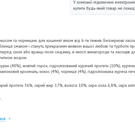
У компанії підключені електронн
купити будь-який товар не покид
окосом та чорницею для кошенят віком від 6-ти тижнів. Беззернові ласощі
енця смаком і стануть прекрасним виявом вашої любові та турботи про
, перед сном або вранці після сніданку, в якості винагороди та ласощів д
 питною водою.
рки (40%), жовтий горох, гідролізований курячий протеїн (10%), куряч
аніоковий крохмаль, кокос (4%), чорниця (4%), гідролізована куряча печі
рий протеїн 36%, сирий жир 17%, волога 10%, сира зола 6,8%, сира кліт
.
ння