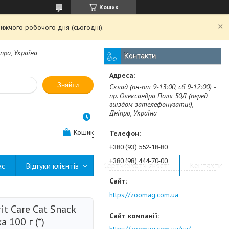
Кошик
ижчого робочого дня (сьогодні).
про, Україна
Контакти
Знайти
Склад (пн-пт 9-13:00, сб 9-12:00) -
пр. Олександра Поля 50Д (перед
виїздом зателефонувати!),
Дніпро, Україна
Кошик
+380 (93) 552-18-80
+380 (98) 444-70-00
ас
Відгуки клієнтів
Сертифікати якості
Контакти
https://zoomag.com.ua
t Care Cat Snack
а 100 г (*)