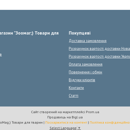
газин "Зоомаг;) Товари для
Покупцеві
Доставка замовлення
Розрахунок вартості доставки Нов
в
Розрахунок вартості доставки Укрп
Оплата замовлення
Повернення і обмін
Відгуки клієнтів
Контакти
Статті
Сайт створений на маркетплейсі
Prom.ua
Продавець на Bigl.ua
ZooMag;) Товари для тварин |
Поскаржитися на контент
|
Політика конфіденційно
Select Language
▼