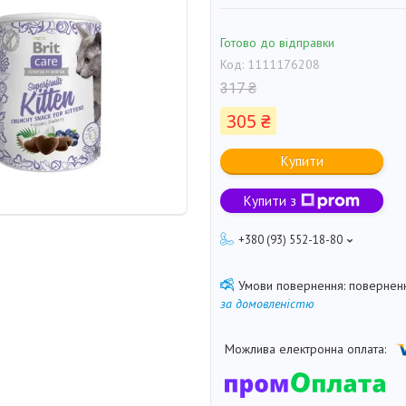
Готово до відправки
Код:
1111176208
317 ₴
305 ₴
Купити
Купити з
+380 (93) 552-18-80
поверненн
за домовленістю