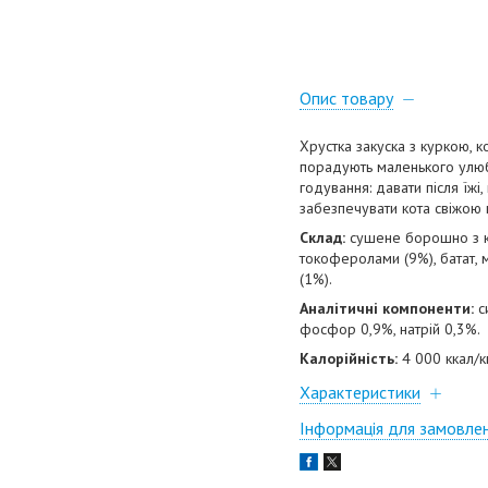
Опис товару
Хрустка закуска з куркою, к
порадують маленького улюбл
годування: давати після їжі
забезпечувати кота свіжою
Склад:
сушене борошно з ку
токоферолами (9%), батат, м
(1%).
Аналітичні компоненти:
си
фосфор 0,9%, натрій 0,3%.
Калорійність:
4 000 ккал/кг
Характеристики
Інформація для замовле