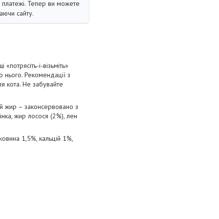
і платежі. Тепер ви можете
аючи сайту.
 «потрясіть-і-візьміть»
 нього. Рекомендації з
ля кота. Не забувайте
ий жир – законсервовано з
нка, жир лосося (2%), лен
ковина 1,5%, кальцій 1%,