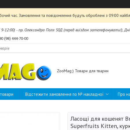
обочий час. Замовлення та повідомлення будуть оброблені з 09:00 найбл
б 9-12:00) - пр. Олександра Поля 50Д (перед виїздом зателефонувати!), Дні
80 (98) 444-70-00
ZooMag;) Товари для тварин
 товари
Відстежити замовлення по № накладної
Про н
Ласощі для кошенят Bri
Superfruits Kitten, курк