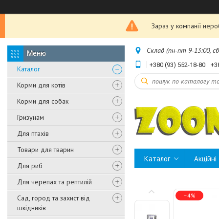
Зараз у компанії нер
Склад (пн-пт 9-13:00, с
+380 (93) 552-18-80
+3
Каталог
Корми для котів
Корми для собак
Гризунам
Для птахів
Товари для тварин
Каталог
Акційні
Для риб
Для черепах та рептилій
–4%
Сад, город та захист від
шкідників