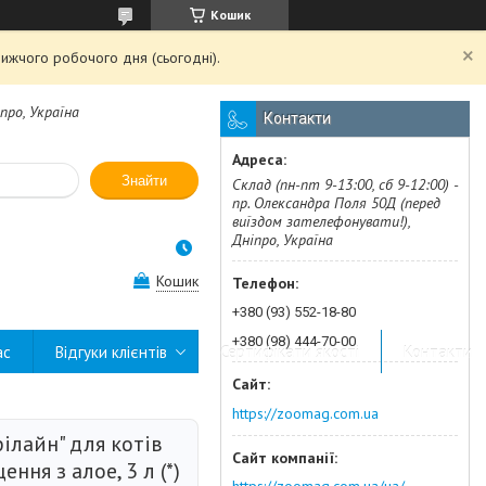
Кошик
ижчого робочого дня (сьогодні).
про, Україна
Контакти
Знайти
Склад (пн-пт 9-13:00, сб 9-12:00) -
пр. Олександра Поля 50Д (перед
виїздом зателефонувати!),
Дніпро, Україна
Кошик
+380 (93) 552-18-80
+380 (98) 444-70-00
ас
Відгуки клієнтів
Сертифікати якості
Контакти
https://zoomag.com.ua
ілайн" для котів
ння з алое, 3 л (*)