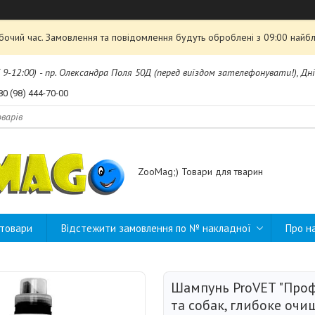
обочий час. Замовлення та повідомлення будуть оброблені з 09:00 найбл
б 9-12:00) - пр. Олександра Поля 50Д (перед виїздом зателефонувати!), Дні
80 (98) 444-70-00
ZooMag;) Товари для тварин
 товари
Відстежити замовлення по № накладної
Про н
Шампунь ProVET "Проф
та собак, глибоке очище