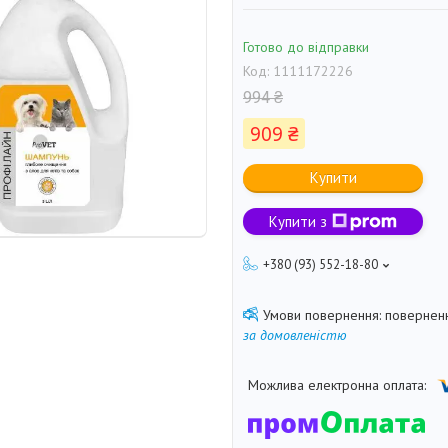
Готово до відправки
Код:
1111172226
994 ₴
909 ₴
Купити
Купити з
+380 (93) 552-18-80
поверненн
за домовленістю