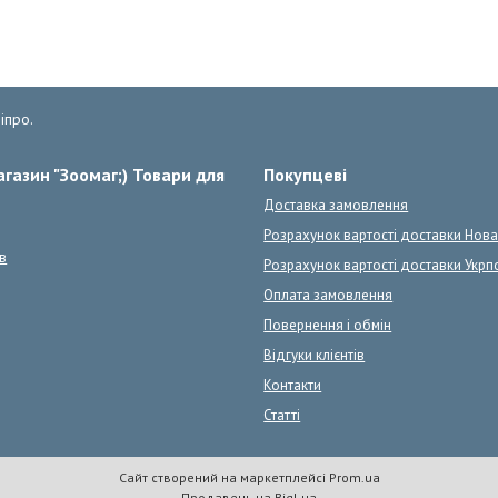
іпро.
газин "Зоомаг;) Товари для
Покупцеві
Доставка замовлення
Розрахунок вартості доставки Нов
в
Розрахунок вартості доставки Укрп
Оплата замовлення
Повернення і обмін
Відгуки клієнтів
Контакти
Статті
Сайт створений на маркетплейсі
Prom.ua
Продавець на Bigl.ua