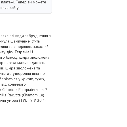
і платежі. Тепер ви можете
аючи сайту.
аляє всі види забруднення зі
Формула шампуню містить
рини та створюють захисний
иву дію. Тетраніл U
го блиску, шкіра зволожена
р висока миюча здатність -
нів; шкіра зволожена та
уню до утворення піни, не
рігатися у критих, сухих,
 від сонячного
Chloride, Poliquaternium-7,
milla Recutita (Chamomille)
нічні умови (ТУ): ТУ У 20.4-