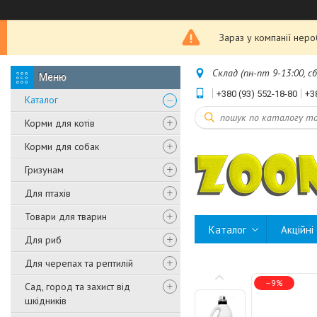
Зараз у компанії нер
Склад (пн-пт 9-13:00, с
+380 (93) 552-18-80
+3
Каталог
Корми для котів
Корми для собак
Гризунам
Для птахів
Товари для тварин
Каталог
Акційні
Для риб
Для черепах та рептилій
–9%
Сад, город та захист від
шкідників