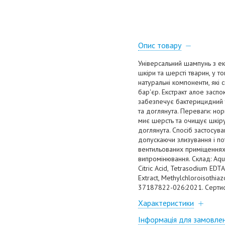
Опис товару
Універсальний шампунь з ек
шкіри та шерсті тварин, у т
натуральні компоненти, які
бар'єр. Екстракт алое заспо
забезпечує бактерицидний 
та доглянута. Переваги: но
миє шерсть та очищує шкіру;
доглянута. Спосіб застосув
допускаючи злизування і пот
вентильованих приміщеннях 
випромінювання. Склад: Aqua
Citric Acid, Tetrasodium EDTA
Extract, Methylchloroisothia
37187822-026:2021. Сертиф
Характеристики
Інформація для замовле