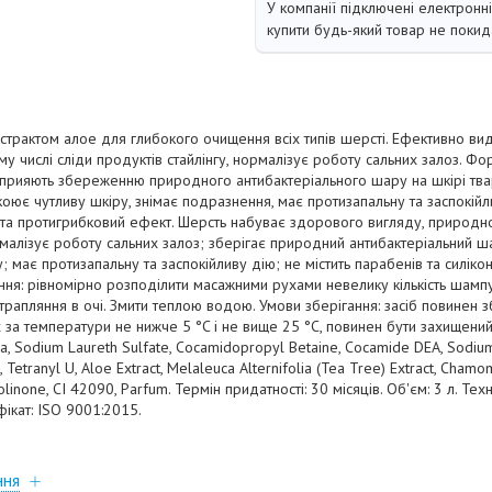
У компанії підключені електронн
купити будь-який товар не покид
страктом алое для глибокого очищення всіх типів шерсті. Ефективно вид
ому числі сліди продуктів стайлінгу, нормалізує роботу сальних залоз. 
 сприяють збереженню природного антибактеріального шару на шкірі тва
коює чутливу шкіру, знімає подразнення, має протизапальну та заспокійл
та протигрибковий ефект. Шерсть набуває здорового вигляду, природно
рмалізує роботу сальних залоз; зберігає природний антибактеріальний ша
 має протизапальну та заспокійливу дію; не містить парабенів та силіко
ання: рівномірно розподілити масажними рухами невелику кількість шамп
рапляння в очі. Змити теплою водою. Умови зберігання: засіб повинен збе
за температури не нижче 5 °C і не вище 25 °C, повинен бути захищений
, Sodium Laureth Sulfate, Cocamidopropyl Betaine, Cocamide DEA, Sodium 
, Tetranyl U, Aloe Extract, Melaleuca Alternifolia (Tea Tree) Extract, Chamo
zolinone, CI 42090, Parfum. Термін придатності: 30 місяців. Об'єм: 3 л. Тех
ікат: ISO 9001:2015.
ння