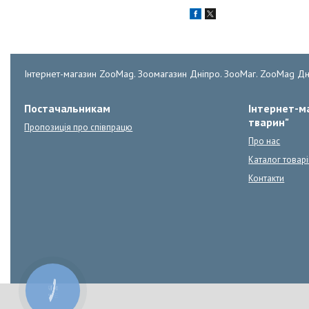
Інтернет-магазин ZooMag. Зоомагазин Дніпро. ЗооМаг. ZooMag Дн
Постачальникам
Інтернет-ма
тварин"
Пропозиція про співпрацю
Про нас
Каталог товарі
Контакти
КНОПКА
ЗВ'ЯЗКУ