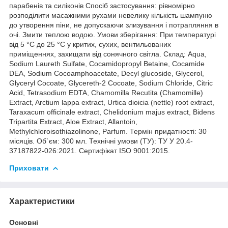
парабенів та силіконів Спосіб застосування: рівномірно
розподілити масажними рухами невелику кількість шампуню
до утворення піни, не допускаючи злизування і потрапляння в
очі. Змити теплою водою. Умови зберігання: При температурі
від 5 °С до 25 °С у критих, сухих, вентильованих
приміщеннях, захищати від сонячного світла. Склад: Aqua,
Sodium Laureth Sulfate, Cocamidopropyl Betaine, Cocamide
DEA, Sodium Cocoamphoacetate, Decyl glucoside, Glycerol,
Glyceryl Cocoate, Glycereth-2 Cocoate, Sodium Chloride, Citric
Acid, Tetrasodium EDTA, Chamomilla Recutita (Chamomille)
Extract, Arctium lappa extract, Urtica dioicia (nettle) root extract,
Taraxacum officinale extract, Chelidonium majus extract, Bidens
Tripartita Extract, Aloe Extract, Allantoin,
Methylchloroisothiazolinone, Parfum. Термін придатності: 30
місяців. Об`єм: 300 мл. Технічні умови (ТУ): ТУ У 20.4-
37187822-026:2021. Сертифікат ISO 9001:2015.
Приховати
Характеристики
Основні