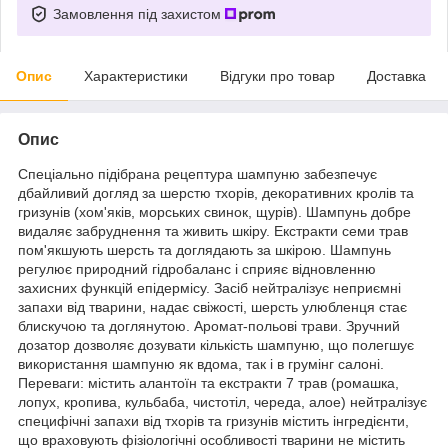
Замовлення під захистом
Опис
Характеристики
Відгуки про товар
Доставка
Опис
Спеціально підібрана рецептура шампуню забезпечує
дбайливий догляд за шерстю тхорів, декоративних кролів та
гризунів (хом'яків, морських свинок, щурів). Шампунь добре
видаляє забруднення та живить шкіру. Екстракти семи трав
пом'якшують шерсть та доглядають за шкірою. Шампунь
регулює природний гідробаланс і сприяє відновленню
захисних функцій епідермісу. Засіб нейтралізує неприємні
запахи від тварини, надає свіжості, шерсть улюбленця стає
блискучою та доглянутою. Аромат-польові трави. Зручний
дозатор дозволяє дозувати кількість шампуню, що полегшує
використання шампуню як вдома, так і в грумінг салоні.
Переваги: містить алантоїн та екстракти 7 трав (ромашка,
лопух, кропива, кульбаба, чистотіл, череда, алое) нейтралізує
специфічні запахи від тхорів та гризунів містить інгредієнти,
що враховують фізіологічні особливості тварини не містить