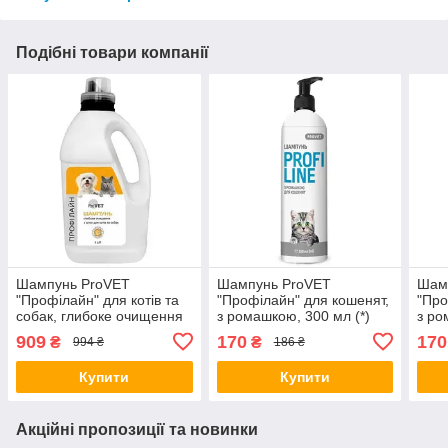
Подібні товари компанії
Шампунь ProVET
Шампунь ProVET
Шам
"Профілайн" для котів та
"Профілайн" для кошенят,
"Про
собак, глибоке очищення
з ромашкою, 300 мл (*)
з ро
з алое, 3 л (*)
909
170
170
₴
₴
994 ₴
186 ₴
Купити
Купити
Акційні пропозиції та новинки