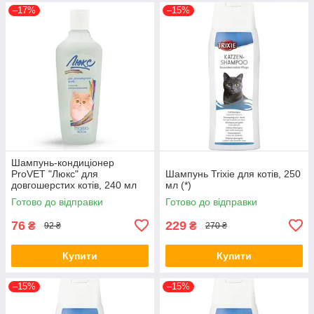
–17%
–15%
Шампунь-кондиціонер
ProVET "Люкс" для
Шампунь Trixie для котів, 250
довгошерстих котів, 240 мл
мл (*)
(*)
Готово до відправки
Готово до відправки
76
229
₴
₴
92 ₴
270 ₴
Купити
Купити
–15%
–15%