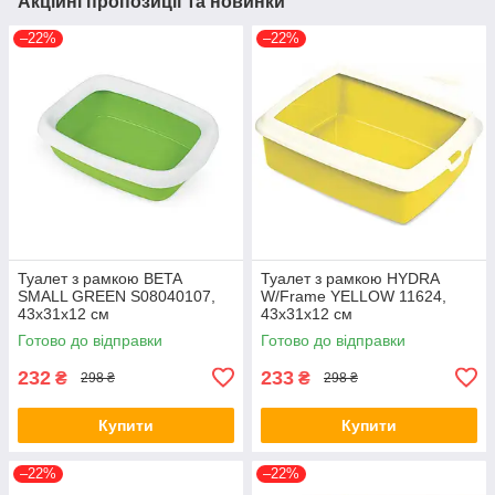
Акційні пропозиції та новинки
–22%
–22%
Туалет з рамкою BETA
Туалет з рамкою HYDRA
SMALL GREEN S08040107,
W/Frame YELLOW 11624,
43х31x12 см
43х31х12 см
Готово до відправки
Готово до відправки
232
233
₴
₴
298 ₴
298 ₴
Купити
Купити
–22%
–22%