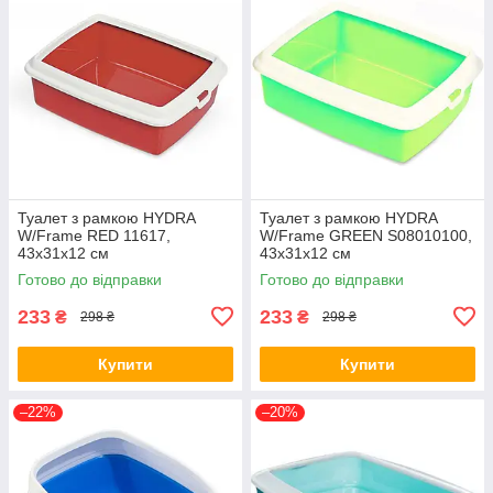
Туалет з рамкою HYDRA
Туалет з рамкою HYDRA
W/Frame RED 11617,
W/Frame GREEN S08010100,
43х31х12 см
43х31x12 см
Готово до відправки
Готово до відправки
233
233
₴
₴
298 ₴
298 ₴
Купити
Купити
–22%
–20%