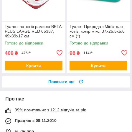
Туалет-лоток із рамкою BETA
Туалет Природа «Міні» для
PLUS LARGE RED 65337,
котів, колір мікс, 37х25.5х5.6
49х39х17 см
см (*)
Готово до відправки
Готово до відправки
409
98
₴
₴
476 ₴
114 ₴
Купити
Купити
Показати ще
Про нас
99% позитивних з 1212 відгуків за рік
Працює з 09.11.2010
м. Дніпро