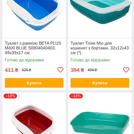
Туалет з рамкою BETA PLUS
Туалет Trixie Mio для
MAXI BLUE S0804040403,
кошенят з бортами, 32х12х43
49x39x17 см
см (*)
Готово до відправки
Готово до відправки
411
394
₴
₴
525 ₴
494 ₴
Купити
Купити
–14%
–14%