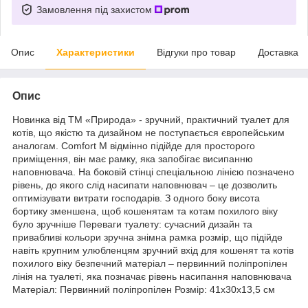
Замовлення під захистом
Опис
Характеристики
Відгуки про товар
Доставка
Опис
Новинка від ТМ «Природа» - зручний, практичний туалет для
котів, що якістю та дизайном не поступається європейським
аналогам. Comfort M відмінно підійде для просторого
приміщення, він має рамку, яка запобігає висипанню
наповнювача. На боковій стінці спеціальною лінією позначено
рівень, до якого слід насипати наповнювач – це дозволить
оптимізувати витрати господарів. З одного боку висота
бортику зменшена, щоб кошенятам та котам похилого віку
було зручніше Переваги туалету: сучасний дизайн та
привабливі кольори зручна знімна рамка розмір, що підійде
навіть крупним улюбленцям зручний вхід для кошенят та котів
похилого віку безпечний матеріал – первинний поліпропілен
лінія на туалеті, яка позначає рівень насипання наповнювача
Матеріал: Первинний поліпропілен Розмір: 41х30х13,5 см