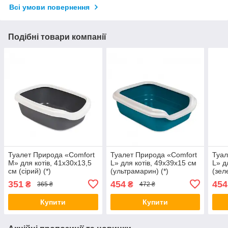
Всі умови повернення
Подібні товари компанії
Туалет Природа «Comfort
Туалет Природа «Comfort
Туал
M» для котів, 41х30х13,5
L» для котів, 49х39х15 см
L» д
см (сірий) (*)
(ультрамарин) (*)
(зел
351
454
454
₴
₴
365 ₴
472 ₴
Купити
Купити