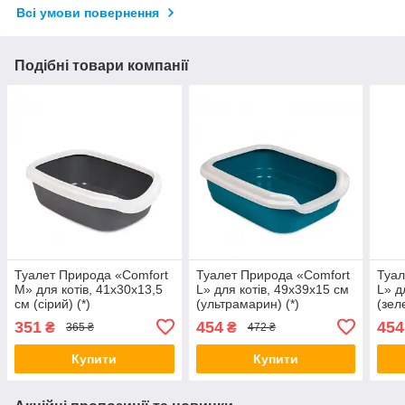
Всі умови повернення
Подібні товари компанії
Туалет Природа «Comfort
Туалет Природа «Comfort
Туал
M» для котів, 41х30х13,5
L» для котів, 49х39х15 см
L» д
см (сірий) (*)
(ультрамарин) (*)
(зел
351
454
454
₴
₴
365 ₴
472 ₴
Купити
Купити