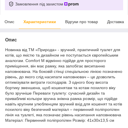
Замовлення під захистом
Опис
Характеристики
Відгуки про товар
Доставка
Опис
Новинка від ТМ «Природа» - зручний, практичний туалет для
котів, що якістю та дизайном не поступається європейським
аналогам. Comfort M відмінно підійде для просторого
приміщення, він має рамку, яка запобігає висипанню
наповнювача. На боковій стінці спеціальною лінією позначено
рівень, до якого слід насипати наповнювач – це дозволить
оптимізувати витрати господарів. З одного боку висота
бортику зменшена, щоб кошенятам та котам похилого віку
було зручніше Переваги туалету: сучасний дизайн та
привабливі кольори зручна знімна рамка розмір, що підійде
навіть крупним улюбленцям зручний вхід для кошенят та котів
похилого віку безпечний матеріал – первинний поліпропілен
лінія на туалеті, яка позначає рівень насипання наповнювача
Матеріал: Первинний поліпропілен Розмір: 41х30х13,5 см