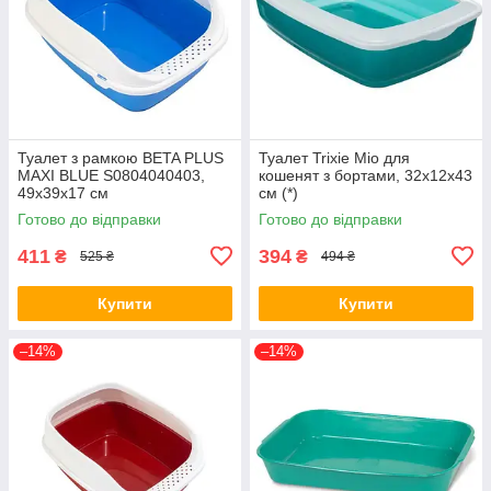
Туалет з рамкою BETA PLUS
Туалет Trixie Mio для
MAXI BLUE S0804040403,
кошенят з бортами, 32х12х43
49x39x17 см
см (*)
Готово до відправки
Готово до відправки
411
394
₴
₴
525 ₴
494 ₴
Купити
Купити
–14%
–14%