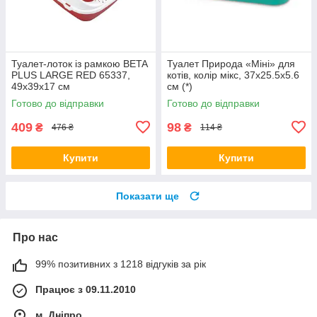
Туалет-лоток із рамкою BETA
Туалет Природа «Міні» для
PLUS LARGE RED 65337,
котів, колір мікс, 37х25.5х5.6
49х39х17 см
см (*)
Готово до відправки
Готово до відправки
409
98
₴
₴
476 ₴
114 ₴
Купити
Купити
Показати ще
Про нас
99% позитивних з 1218 відгуків за рік
Працює з 09.11.2010
м. Дніпро