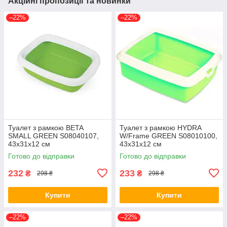
Акційні пропозиції та новинки
–22%
–22%
Туалет з рамкою BETA
Туалет з рамкою HYDRA
SMALL GREEN S08040107,
W/Frame GREEN S08010100,
43х31x12 см
43х31x12 см
Готово до відправки
Готово до відправки
232
233
₴
₴
298 ₴
298 ₴
Купити
Купити
–22%
–22%