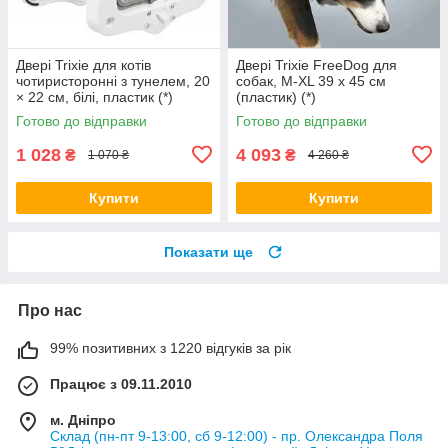
Двері Trixie для котів
Двері Trixie FreeDog для
чотиристоронні з тунелем, 20
собак, M-XL 39 x 45 см
× 22 cм, білі, пластик (*)
(пластик) (*)
Готово до відправки
Готово до відправки
1 028
4 093
₴
₴
1 070 ₴
4 260 ₴
Купити
Купити
Показати ще
Про нас
99% позитивних з 1220 відгуків за рік
Працює з 09.11.2010
м. Дніпро
Склад (пн-пт 9-13:00, сб 9-12:00) - пр. Олександра Поля