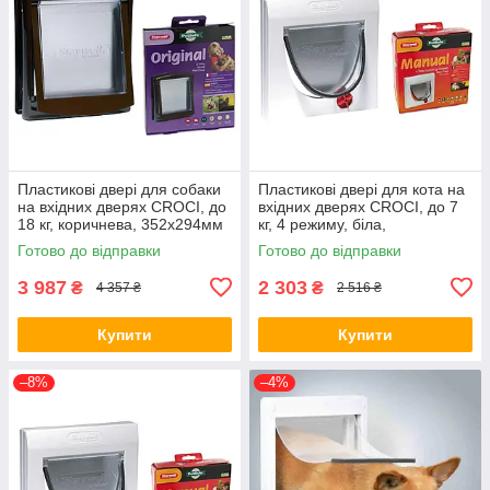
Пластикові двері для собаки
Пластикові двері для кота на
на вхідних дверях CROCI, до
вхідних дверях CROCI, до 7
18 кг, коричнева, 352х294мм
кг, 4 режиму, біла,
(*)
224х224мм,(з тунелем) (*)
Готово до відправки
Готово до відправки
3 987
2 303
₴
₴
4 357 ₴
2 516 ₴
Купити
Купити
–8%
–4%