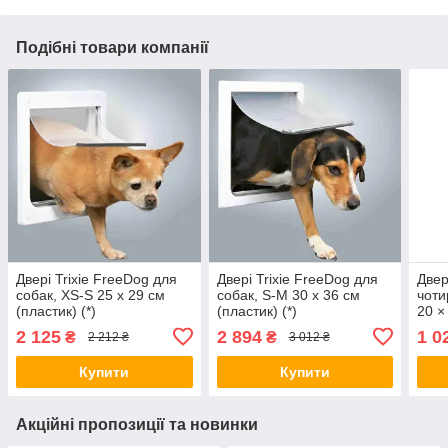
Подібні товари компанії
Двері Trixie FreeDog для
Двері Trixie FreeDog для
Двері
собак, XS-S 25 x 29 см
собак, S-M 30 x 36 см
чоти
(пластик) (*)
(пластик) (*)
20 ×
(*)
2 125
2 894
1 0
₴
₴
2 212 ₴
3 012 ₴
Купити
Купити
Акційні пропозиції та новинки