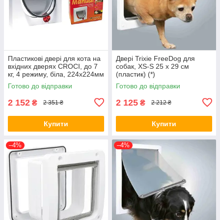
Пластикові двері для кота на
Двері Trixie FreeDog для
вхідних дверях CROCI, до 7
собак, XS-S 25 x 29 см
кг, 4 режиму, біла, 224х224мм
(пластик) (*)
(без тунеля) (*)
Готово до відправки
Готово до відправки
2 152
2 125
₴
₴
2 351 ₴
2 212 ₴
Купити
Купити
–4%
–4%