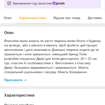
Замовлення під захистом
Опис
Характеристики
Відгуки про товар
Доставка
Опис
Власники кішок знають як часто тварина може бігати з будинку
на вулицю, або з кімнати в кімнату. Щоб зробити цей процес
автономним і дати можливість Домашні тварини ходити де їм
заманеться і коли заманеться, німецький бренд Trixie
розробив спеціальні Двері для котів двосторонні, 20 × 22 cм,
сірі, пластик Їх особливостями є: Виготовлені з пластику.
Двері, безшумно відкриваються і закриваються. Мають
спеціальний ущільнювач і засувку. Мають блокування.
Приховати
Характеристики
Основні атрибути