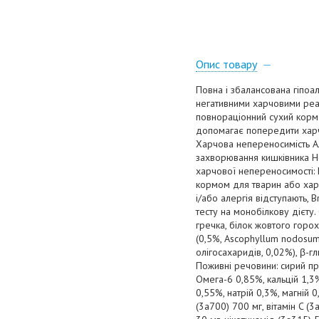
Опис товару
Повна і збалансована гіпо
негативними харчовими реак
повнораціонний сухий корм 
допомагає попередити харч
Харчова непереносимість Але
захворювання кишківника Но
харчової непереносимості: 
кормом для тварин або хар
і/або алергія відступають,
тесту на монобілкову дієту.
гречка, білок жовтого горох
(0,5%, Ascophyllum nodosum)
олігосахаридів, 0,02%), β-г
Поживні речовини: сирий про
Омега-6 0,85%, кальцій 1,3
0,55%, натрій 0,3%, магній 
(3a700) 700 мг, вітамін C (3