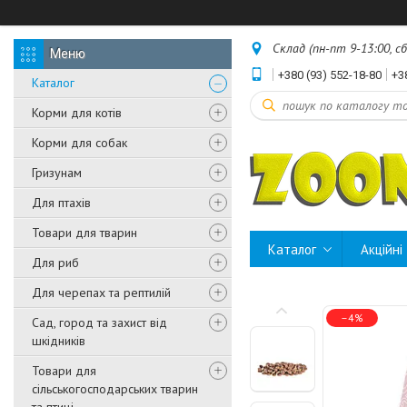
Склад (пн-пт 9-13:00, с
+380 (93) 552-18-80
+3
Каталог
Корми для котів
Корми для собак
Гризунам
Для птахів
Товари для тварин
Каталог
Акційні
Для риб
Для черепах та рептилій
–4%
Сад, город та захист від
шкідників
Товари для
сільськогосподарських тварин