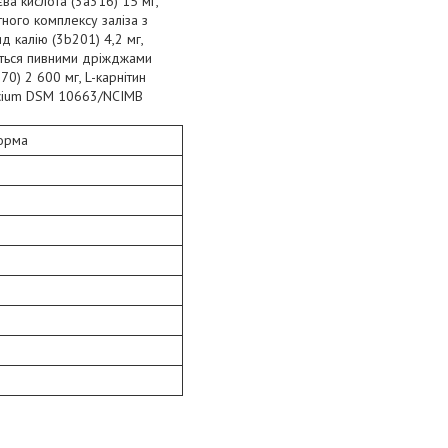
єва кислота (3a316) 15 мг,
тного комплексу заліза з
д калію (3b201) 4,2 мг,
яється пивними дріжджами
70) 2 600 мг, L-карнітин
faecium DSM 10663/NCIMB
орма