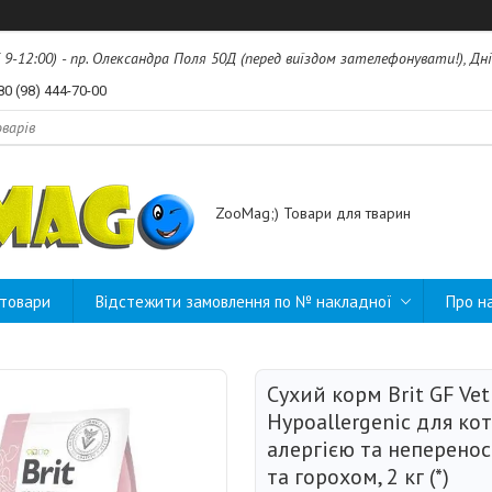
б 9-12:00) - пр. Олександра Поля 50Д (перед виїздом зателефонувати!), Дні
80 (98) 444-70-00
ZooMag;) Товари для тварин
 товари
Відстежити замовлення по № накладної
Про н
Сухий корм Brit GF Vet
Hypoallergenic для кот
алергією та неперенос
та горохом, 2 кг (*)