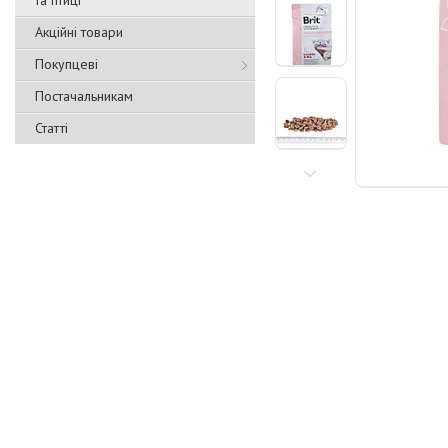
та птиці
Акційні товари
Покупцеві
Постачальникам
Статті