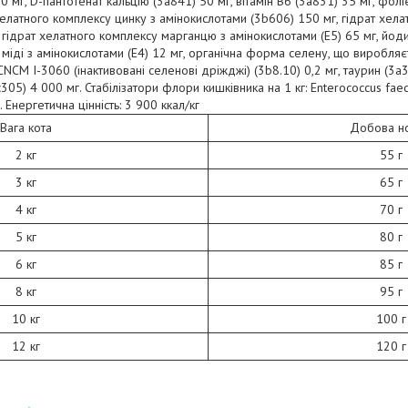
50 мг, D-пантотенат кальцію (3a841) 50 мг, вітамін B6 (3a831) 35 мг, фолі
 хелатного комплексу цинку з амінокислотами (3b606) 150 мг, гідрат хела
 гідрат хелатного комплексу марганцю з амінокислотами (E5) 65 мг, йоди
 міді з амінокислотами (E4) 12 мг, органічна форма селену, що виробл
CNCM I-3060 (інактивовані селенові дріжджі) (3b8.10) 0,2 мг, таурин (3a3
3c305) 4 000 мг. Стабілізатори флори кишківника на 1 кг: Enterococcus 
Енергетична цінність: 3 900 ккал/кг
Вага кота
Добова н
2 кг
55 г
3 кг
65 г
4 кг
70 г
5 кг
80 г
6 кг
85 г
8 кг
95 г
10 кг
100 г
12 кг
120 г