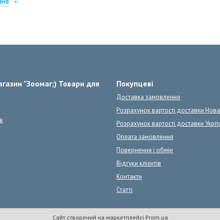
ння
газин "Зоомаг;) Товари для
Покупцеві
Доставка замовлення
Розрахунок вартості доставки Нов
в
Розрахунок вартості доставки Укрп
Оплата замовлення
Повернення і обмін
Відгуки клієнтів
Контакти
Статті
Сайт створений на маркетплейсі
Prom.ua