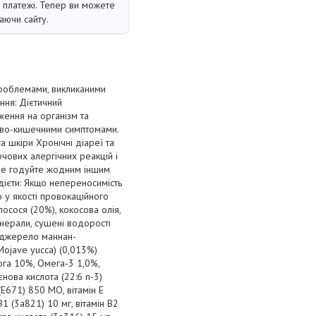
і платежі. Тепер ви можете
аючи сайту.
проблемами, викликаними
ння: Дієтичний
ження на організм та
ово-кишечними симптомами.
а шкіри Хронічні діареї та
чових алергічних реакцій і
. Не годуйте жодним іншим
ієти: Якщо непереносимість
 у якості провокаційного
лосося (20%), кокосова олія,
мінерали, сушені водорості
 (джерело маннан-
Mojave yucca) (0,013%)
лога 10%, Омега-3 1,0%,
нова кислота (22:6 n-3)
(E671) 850 МО, вітамін E
B1 (3a821) 10 мг, вітамін B2