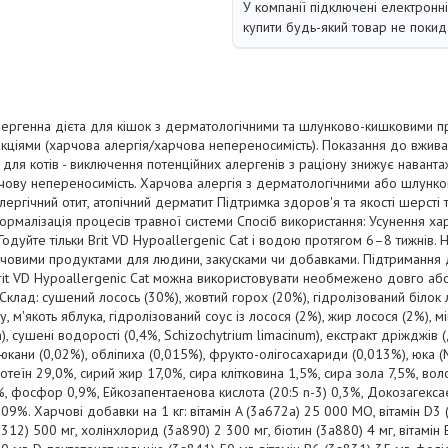
У компанії підключені електронн
купити будь-який товар не покид
алергенна дієта для кішок з дерматологічними та шлунково-кишковими 
ціями (харчова алергія/харчова непереносимість). Показання до вжива
для котів - виключення потенційних алергенів з раціону знижує наванта
ову непереносимість. Харчова алергія з дерматологічними або шлунк
ргічний отит, атопічний дерматит Підтримка здоров'я та якості шерсті т
рмалізація процесів травної системи Спосіб використання: Усунення хар
Годуйте тільки Brit VD Hypoallergenic Cat і водою протягом 6–8 тижнів
човими продуктами для людини, закусками чи добавками. Підтримання д
 Brit VD Hypoallergenic Cat можна використовувати необмежено довго або
 Склад: сушений лосось (30%), жовтий горох (20%), гідролізований білок 
у, м'якоть яблука, гідролізований соус із лосося (2%), жир лосося (2%), 
, сушені водорості (0,4%, Schizochytrium limacinum), екстракт дріжджів
люкани (0,02%), обліпиха (0,015%), фрукто-олігосахариди (0,013%), юка (
теїн 29,0%, сирий жир 17,0%, сира клітковина 1,5%, сира зола 7,5%, во
%, фосфор 0,9%, Ейкозапентаенова кислота (20:5 n-3) 0,3%, Докозагексає
0,09%. Харчові добавки на 1 кг: вітамін A (3a672a) 25 000 МО, вітамін D3 
a312) 500 мг, холінхлорид (3a890) 2 300 мг, біотин (3a880) 4 мг, вітамін 