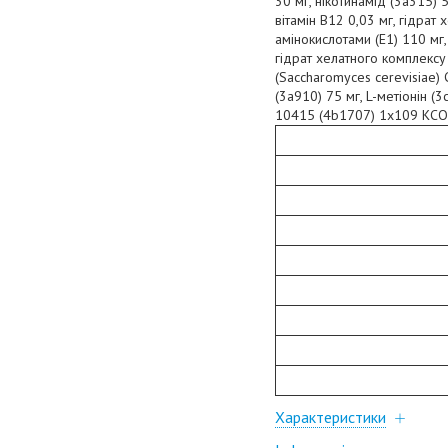
30 мг, нікотинамід (3a315) 
вітамін B12 0,03 мг, гідрат
амінокислотами (E1) 110 мг,
гідрат хелатного комплексу
(Saccharomyces cerevisiae) 
(3a910) 75 мг, L-метіонін (
10415 (4b1707) 1x109 КСО. 
Характеристики