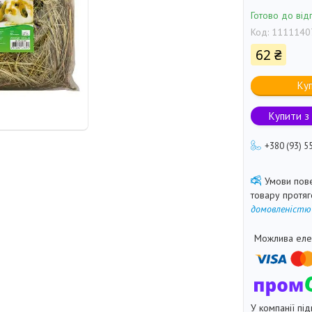
Готово до від
Код:
1111140
62 ₴
Ку
Купити з
+380 (93) 5
товару протя
домовленістю
У компанії під