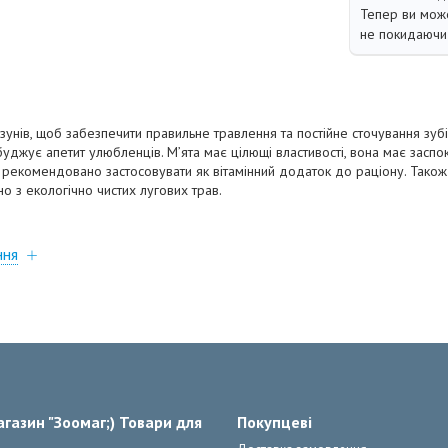
Тепер ви може
не покидаючи 
зунів, щоб забезпечити правильне травлення та постійне сточування зубі
уджує апетит улюбленців. М’ята має цілющі властивості, вона має заспо
о рекомендовано застосовувати як вітамінний додаток до раціону. Тако
о з екологічно чистих лугових трав.
ння
газин "Зоомаг;) Товари для
Покупцеві