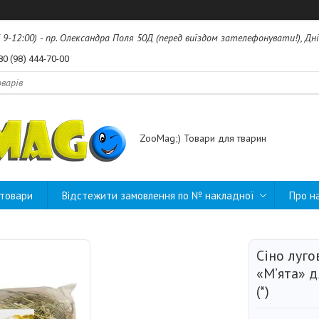
б 9-12:00) - пр. Олександра Поля 50Д (перед виїздом зателефонувати!), Дні
80 (98) 444-70-00
ZooMag;) Товари для тварин
 товари
Відстежити замовлення по № накладної
Про н
Сіно луг
«М’ята» д
(*)