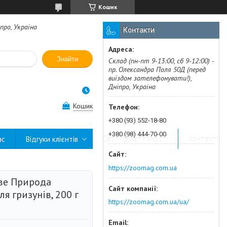
Кошик
про, Україна
Контакти
Знайти
Склад (пн-пт 9-13:00, сб 9-12:00) -
пр. Олександра Поля 50Д (перед
виїздом зателефонувати!),
Дніпро, Україна
Кошик
+380 (93) 552-18-80
+380 (98) 444-70-00
ас
Відгуки клієнтів
Сертифікати якості
Контакти
https://zoomag.com.ua
ове Природа
ля гризунів, 200 г
https://zoomag.com.ua/ua/