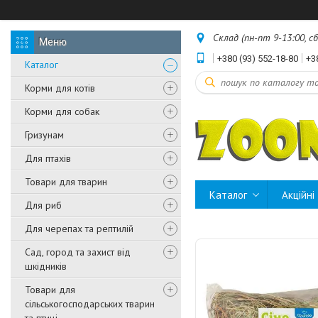
Склад (пн-пт 9-13:00, с
+380 (93) 552-18-80
+3
Каталог
Корми для котів
Корми для собак
Гризунам
Для птахів
Товари для тварин
Каталог
Акційні
Для риб
Для черепах та рептилій
Сад, город та захист від
шкідників
Товари для
сільськогосподарських тварин