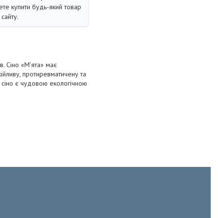
те купити будь-який товар
сайту.
в. Сіно «М’ята» має
кійливу, протиревматичену та
ж сіно є чудовою екологічною