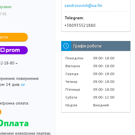
sandrosovich@ua.fm
правки
748
+380935521880
пити
Графік роботи
Понеділок
09:00
18:00
52-18-80
Вівторок
09:00
18:00
Середа
09:00
18:00
повернення
Четвер
09:00
18:00
гом 14 днів
за
Пʼятниця
09:00
18:00
Субота
09:00
12:00
Неділя
Вихідний
ключені електронні платежі.