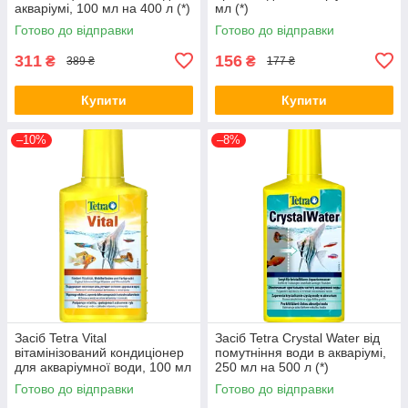
акваріумі, 100 мл на 400 л (*)
мл (*)
Готово до відправки
Готово до відправки
311
156
₴
₴
389 ₴
177 ₴
Купити
Купити
–10%
–8%
Засіб Tetra Vital
Засіб Tetra Crystal Water від
вітамінізований кондиціонер
помутніння води в акваріумі,
для акваріумної води, 100 мл
250 мл на 500 л (*)
на 200 л (*)
Готово до відправки
Готово до відправки