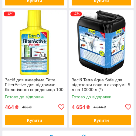
Купити
Купити
–4%
–4%
Засіб для акваріума Tetra
Засіб Tetra Aqua Safe для
FilterActive для підтримки
підготовки води в акваріумі, 5
біологічного середовища 100
л на 10000 л (*)
мл (*)
Готово до відправки
Готово до відправки
464
4 654
₴
₴
483 ₴
4 844 ₴
Купити
Купити