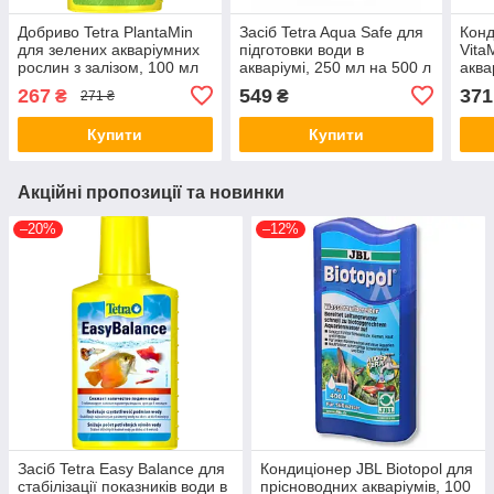
Добриво Tetra PlantaMin
Засіб Tetra Aqua Safe для
Конд
для зелених акваріумних
підготовки води в
Vita
рослин з залізом, 100 мл
акваріумі, 250 мл на 500 л
аква
на 400 л (*)
(*)
на 4
267
549
371
₴
₴
271 ₴
Купити
Купити
Акційні пропозиції та новинки
–20%
–12%
Засіб Tetra Easy Balance для
Кондиціонер JBL Biotopol для
стабілізації показників води в
прісноводних акваріумів, 100