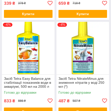
339
659
₴
₴
378 ₴
718 ₴
Купити
Купити
–6%
–4%
Засіб Tetra Easy Balance для
Засіб Tetra NitrateMinus для
стабілізації показників води в
зниження нітратів у воді 250
акваріумі, 500 мл на 2000 л
мл (*)
(*)
Готово до відправки
Готово до відправки
833
487
₴
₴
886 ₴
507 ₴