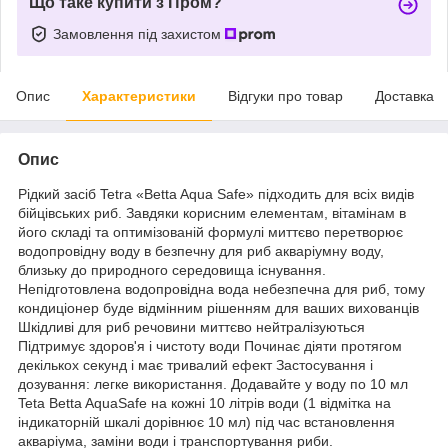
Що таке купити з Пром?
Замовлення під захистом
Опис
Характеристики
Відгуки про товар
Доставка
Опис
Рідкий засіб Tetra «Betta Aqua Safe» підходить для всіх видів
бійцівських риб. Завдяки корисним елементам, вітамінам в
його складі та оптимізованій формулі миттєво перетворює
водопровідну воду в безпечну для риб акваріумну воду,
близьку до природного середовища існування.
Непідготовлена водопровідна вода небезпечна для риб, тому
кондиціонер буде відмінним рішенням для ваших вихованців
Шкідливі для риб речовини миттєво нейтралізуються
Підтримує здоров'я і чистоту води Починає діяти протягом
декількох секунд і має тривалий ефект Застосування і
дозування: легке використання. Додавайте у воду по 10 мл
Teta Betta AquaSafe на кожні 10 літрів води (1 відмітка на
індикаторній шкалі дорівнює 10 мл) під час встановлення
акваріума, заміни води і транспортування риби.