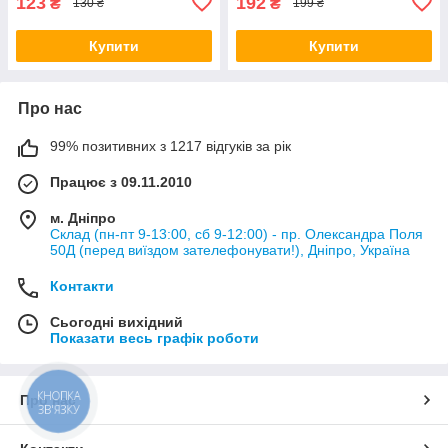
123
192
₴
₴
130 ₴
199 ₴
Купити
Купити
Про нас
99% позитивних з 1217 відгуків за рік
Працює з 09.11.2010
м. Дніпро
Склад (пн-пт 9-13:00, сб 9-12:00) - пр. Олександра Поля
50Д (перед виїздом зателефонувати!), Дніпро, Україна
Контакти
Сьогодні вихідний
Показати весь графік роботи
КНОПКА
Про нас
ЗВ'ЯЗКУ