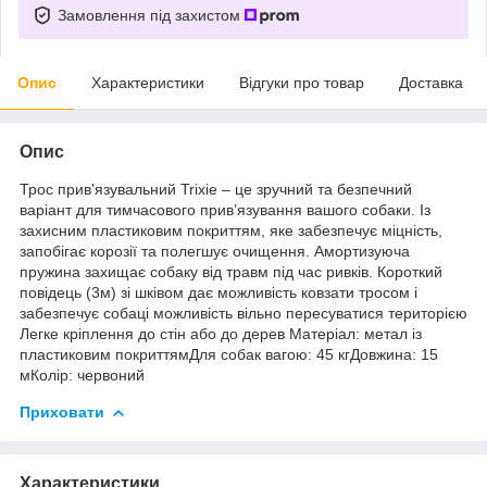
Замовлення під захистом
Опис
Характеристики
Відгуки про товар
Доставка
Опис
Трос прив'язувальний Trixie – це зручний та безпечний
варіант для тимчасового прив’язування вашого собаки. Із
захисним пластиковим покриттям, яке забезпечує міцність,
запобігає корозії та полегшує очищення. Амортизуюча
пружина захищає собаку від травм під час ривків. Короткий
повідець (3м) зі шківом дає можливість ковзати тросом і
забезпечує собаці можливість вільно пересуватися територією
Легке кріплення до стін або до дерев Матеріал: метал із
пластиковим покриттямДля собак вагою: 45 кгДовжина: 15
мКолір: червоний
Приховати
Характеристики