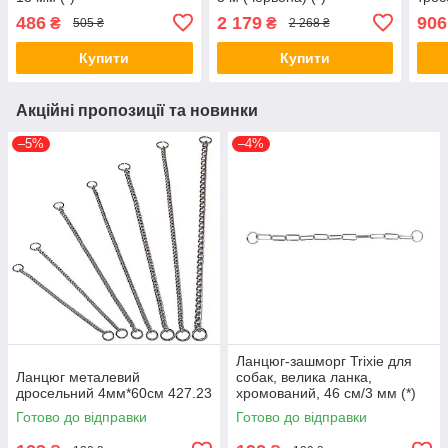
кг (ч
486
2 179
906
₴
₴
505 ₴
2 268 ₴
Купити
Купити
Акційні пропозиції та новинки
–5%
–4%
Ланцюг-зашморг Trixie для
Ланцюг металевий
собак, велика ланка,
дросельний 4мм*60см 427.23
хромований, 46 см/3 мм (*)
Готово до відправки
Готово до відправки