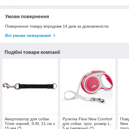
Умови повернення
Повернення товару впродовж 14 днів за домовленістю
Всі умови повернення
Подібні товари компанії
Амортизатор для собак
Рулетка Flexi New Comfort
Пові
Trixie чорний, S-M, 21 см х
для собак, трос, розмір L,
New 
15 мм (*)
5 м (червона) (*)
трос