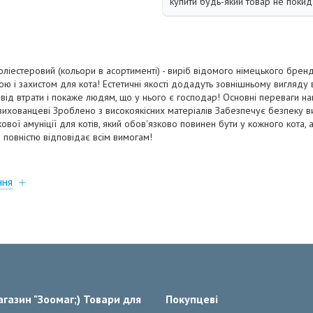
купити будь-який товар не покид
оліестеровий (кольори в асортименті) - виріб відомого німецького бренду
ю і захистом для кота! Естетичні якості додадуть зовнішньому вигляду 
ід втрати і покаже людям, що у нього є господар! Основні переваги н
ихованцеві Зроблено з високоякісних матеріалів Забезпечує безпеку в
ової амуніції для котів, який обов'язково повинен бути у кожного кота, а
 повністю відповідає всім вимогам!
ння
газин "Зоомаг;) Товари для
Покупцеві