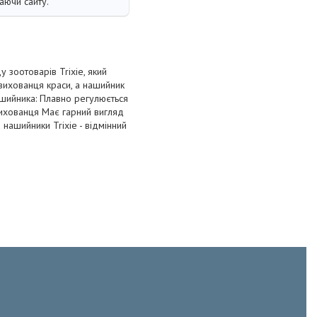
аючи сайту.
 зоотоварів Trixie, який
вихованця краси, а нашийник
ашийника: Плавно регулюється
ихованця Має гарний вигляд
 нашийники Trixie - відмінний