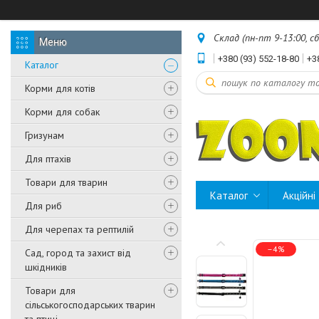
Склад (пн-пт 9-13:00, с
+380 (93) 552-18-80
+3
Каталог
Корми для котів
Корми для собак
Гризунам
Для птахів
Товари для тварин
Каталог
Акційні
Для риб
Для черепах та рептилій
–4%
Сад, город та захист від
шкідників
Товари для
сільськогосподарських тварин