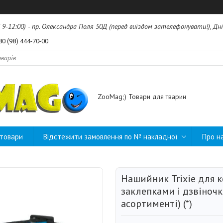
б 9-12:00) - пр. Олександра Поля 50Д (перед виїздом зателефонувати!), Дні
80 (98) 444-70-00
ZooMag;) Товари для тварин
 товари
Відстежити замовлення по № накладної
Про н
Нашийник Trixie для к
заклепками і дзвіночк
асортименті) (*)