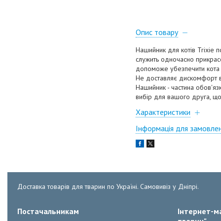
Опис товару
Нашийник для котів Trixie п
служить одночасно прикрасо
допоможе убезпечити кота в
Не доставляє дискомфорт в
Нашийник - частина обов'язк
вибір для вашого друга, що
Характеристики
Інформація для замовле
Доставка товарів для тварин по Україні. Самовивіз у Дніпрі.
Постачальникам
Інтернет-ма