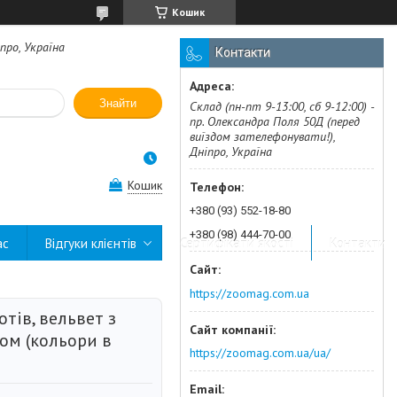
Кошик
про, Україна
Контакти
Знайти
Склад (пн-пт 9-13:00, сб 9-12:00) -
пр. Олександра Поля 50Д (перед
виїздом зателефонувати!),
Дніпро, Україна
Кошик
+380 (93) 552-18-80
+380 (98) 444-70-00
ас
Відгуки клієнтів
Сертифікати якості
Контакти
https://zoomag.com.ua
отів, вельвет з
ом (кольори в
https://zoomag.com.ua/ua/