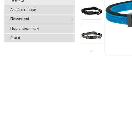
та птиці
Акційні товари
Покупцеві
Постачальникам
Статті