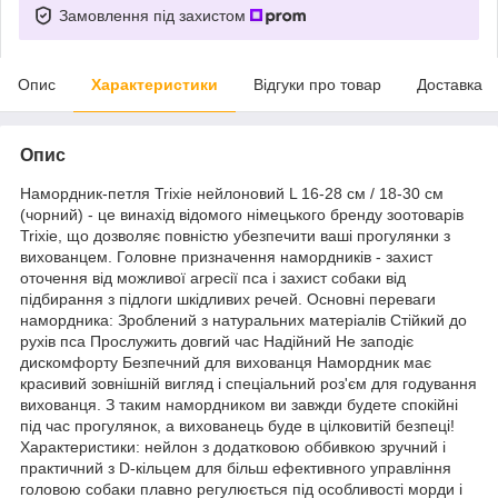
Замовлення під захистом
Опис
Характеристики
Відгуки про товар
Доставка
Опис
Намордник-петля Trixie нейлоновий L 16-28 см / 18-30 см
(чорний) - це винахід відомого німецького бренду зоотоварів
Trixie, що дозволяє повністю убезпечити ваші прогулянки з
вихованцем. Головне призначення намордників - захист
оточення від можливої агресії пса і захист собаки від
підбирання з підлоги шкідливих речей. Основні переваги
намордника: Зроблений з натуральних матеріалів Стійкий до
рухів пса Прослужить довгий час Надійний Не заподіє
дискомфорту Безпечний для вихованця Намордник має
красивий зовнішній вигляд і спеціальний роз'єм для годування
вихованця. З таким намордником ви завжди будете спокійні
під час прогулянок, а вихованець буде в цілковитій безпеці!
Характеристики: нейлон з додатковою оббивкою зручний і
практичний з D-кільцем для більш ефективного управління
головою собаки плавно регулюється під особливості морди і