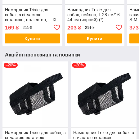
Намордник Trixie для
Намордник Trixie для
Намо
собак, з сітчастою
собак, нейлон, L 28 см/16-
захи
вставкою, поліестер, L-XL
44 см (чорний) (*)
S-M 
22-34 см/28-46 см
(чор
169
203
373
₴
₴
211 ₴
211 ₴
(чорний) (*)
Купити
Купити
Акційні пропозиції та новинки
–20%
–20%
Намордник Trixie для собак, з
Намордник Trixie для собак, з
сітчастою вставкою,
сітчастою вставкою,