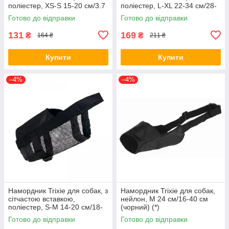
поліестер, XS-S 15-20 см/3.7
поліестер, L-XL 22-34 см/28-
см (чорний) (*)
46 см (чорний) (*)
Готово до відправки
Готово до відправки
131
169
₴
₴
164 ₴
211 ₴
Купити
Купити
–4%
–4%
Намордник Trixie для собак, з
Намордник Trixie для собак,
сітчастою вставкою,
нейлон, M 24 см/16-40 см
поліестер, S-M 14-20 см/18-
(чорний) (*)
39 см (чорний) (*)
Готово до відправки
Готово до відправки