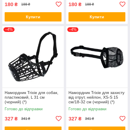
180
180
₴
₴
188 ₴
188 ₴
Купити
Купити
–4%
–4%
Намордник Trixie для собак,
Намордник Trixie для захисту
пластиковий, L 31 см
від отрут, нейлон, XS-S 15
(чорний) (*)
см/18-32 см (чорний) (*)
Готово до відправки
Готово до відправки
327
327
₴
₴
341 ₴
341 ₴