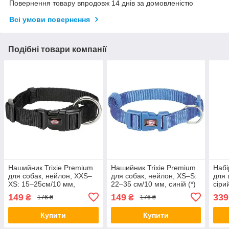
Повернення товару впродовж 14 днів за домовленістю
Всі умови повернення
Подібні товари компанії
Нашийник Trixie Premium
Нашийник Trixie Premium
Набі
для собак, нейлон, XXS–
для собак, нейлон, XS–S:
для 
XS: 15–25см/10 мм,
22–35 см/10 мм, синій (*)
сіри
чорний (*)
олив
149
149
339
₴
₴
176 ₴
176 ₴
бірю
25 с
Купити
Купити