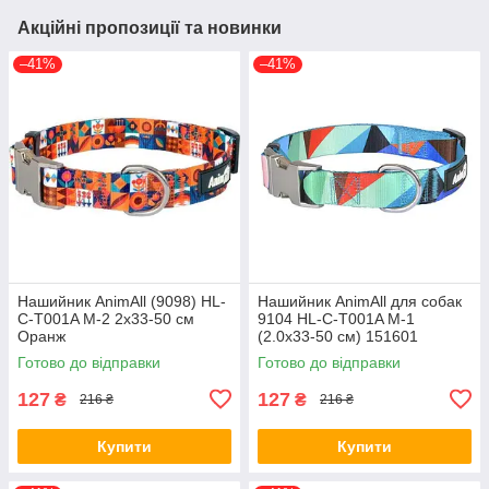
Акційні пропозиції та новинки
–41%
–41%
Нашийник AnimAll (9098) HL-
Нашийник AnimAll для собак
C-T001A M-2 2x33-50 см
9104 HL-C-T001A M-1
Оранж
(2.0х33-50 см) 151601
Готово до відправки
Готово до відправки
127
127
₴
₴
216 ₴
216 ₴
Купити
Купити