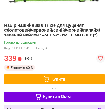
Набір нашийників Trixie для цуценят
фіолетовий/червоний/синій/чорний/папайя/
зелений нейлон S-M 17-25 см 10 мм 6 шт (*)
Готово до відправки
Код: 1111115341
Роздріб
339
₴
399 ₴
Економія
60 ₴
Купити
або
Купити з