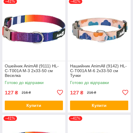
–41%
–41%
Ошейник AnimAll (9111) HL-
Нашийник AnimAll (9142) HL-
C-T001A M-3 2x33-50 см
C-T001A M-6 2x33-50 см
Веселка
Тучки
Готово до відправки
Готово до відправки
127
127
₴
₴
216 ₴
216 ₴
Купити
Купити
–41%
–41%