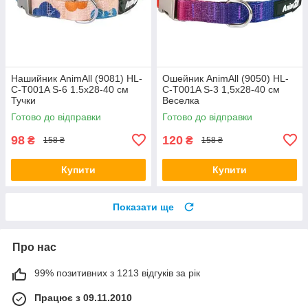
Нашийник AnimAll (9081) HL-
Ошейник AnimAll (9050) HL-
C-T001A S-6 1.5x28-40 см
C-T001A S-3 1,5x28-40 см
Тучки
Веселка
Готово до відправки
Готово до відправки
98
120
₴
₴
158 ₴
158 ₴
Купити
Купити
Показати ще
Про нас
99% позитивних з 1213 відгуків за рік
Працює з 09.11.2010