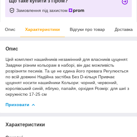
Що таке купити з Пром?
Замовлення під захистом
Опис
Характеристики
Відгуки про товар
Доставка
Опис
Цей комплект нашийників незамінний для власників цуценят.
Завдяки різним кольорам в наборі, він дає можливість
розрізняти песиків. Та це не єдина його превага Регулюється
по всій довжині Надійна застібка Без D-кільця Привчає
цуценят носити нашийники Кольори: чорний, червоний,
королівський синій, яблуко, папайя, орхідея Розмір: для шиї з
окружністю 17-25 см
Приховати
Характеристики