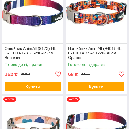
Ошейник AnimAll (9173) HL-
Нашийник AnimAll (9401) HL-
C-T001A L-3 2,5x40-65 см
C-T001A XS-2 1x20-30 см
Веселка
Оранж
Готово до відправки
Готово до відправки
152
68
₴
₴
258 ₴
115 ₴
Купити
Купити
–38%
–24%