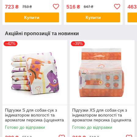
723
516
463
₴
₴
753 ₴
647 ₴
Купити
Купити
Акційні пропозиції та новинки
–42%
–39%
Підгузки S для собак-сук з
Підгузки XS для собак-сук з
індикатором вологості та
індикатором вологості та
ароматом персика (цуценята
ароматом персика (цуценята
та кісточки), Misoko&Co, 12
та кісточки), Misoko&Co, 12
Готово до відправки
Готово до відправки
штук
штук