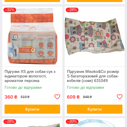
–31%
–28%
Підгузки XS для собак-сук з
Підгузник Misoko&Co розмір
індикатором вологості,
S багаторазовий для собак-
ароматом персика
кобелів (сови) 631049
(цуценята), Misoko&Co, 12
Готово до відправки
Готово до відправки
штук 63050
360
609
₴
₴
519 ₴
848 ₴
Купити
Купити
–28%
–20%