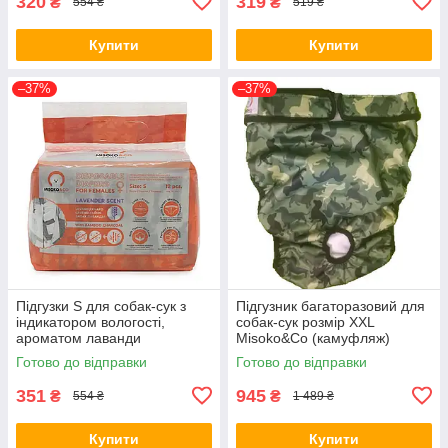
320
319
₴
₴
554 ₴
519 ₴
Купити
Купити
–37%
–37%
Підгузки S для собак-сук з
Підгузник багаторазовий для
індикатором вологості,
собак-сук розмір XXL
ароматом лаванди
Misoko&Co (камуфляж)
(цуценята), Misoko&Co,
631148
Готово до відправки
Готово до відправки
12.штук
351
945
₴
₴
554 ₴
1 489 ₴
Купити
Купити