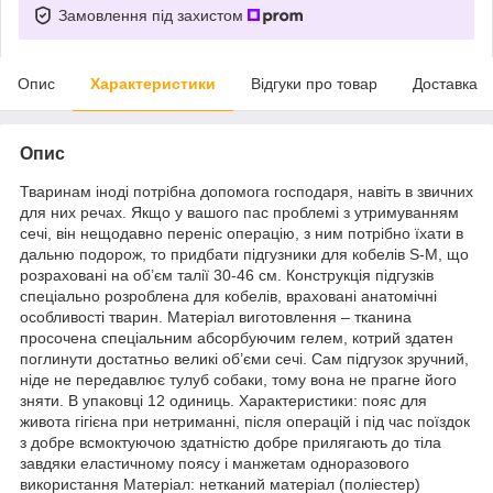
Замовлення під захистом
Опис
Характеристики
Відгуки про товар
Доставка
Опис
Тваринам іноді потрібна допомога господаря, навіть в звичних
для них речах. Якщо у вашого пас проблемі з утримуванням
сечі, він нещодавно переніс операцію, з ним потрібно їхати в
дальню подорож, то придбати підгузники для кобелів S-M, що
розраховані на об’єм талії 30-46 см. Конструкція підгузків
спеціально розроблена для кобелів, враховані анатомічні
особливості тварин. Матеріал виготовлення – тканина
просочена спеціальним абсорбуючим гелем, котрий здатен
поглинути достатньо великі об’єми сечі. Сам підгузок зручний,
ніде не передавлює тулуб собаки, тому вона не прагне його
зняти. В упаковці 12 одиниць. Характеристики: пояс для
живота гігієна при нетриманні, після операцій і під час поїздок
з добре всмоктуючою здатністю добре прилягають до тіла
завдяки еластичному поясу і манжетам одноразового
використання Матеріал: нетканий матеріал (поліестер)