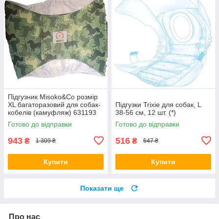
Підгузник Misoko&Co розмір
XL багаторазовий для собак-
Підгузки Trixie для собак, L
кобелів (камуфляж) 631193
38-56 см, 12 шт. (*)
Готово до відправки
Готово до відправки
943
516
₴
₴
1 309 ₴
647 ₴
Купити
Купити
Показати ще
Про нас