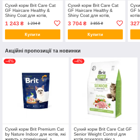
Сухий корм Brit Care Cat
Сухий корм Brit Care Cat
Сухи
GF Haircare Healthy &
GF Haircare Healthy &
GF I
Shiny Coat для котів,
Shiny Coat для котів,
коті
догляд за шкірою і
догляд за шкірою і
прим
1 243
3 704
327
₴
₴
1 294 ₴
3 855 ₴
шерстю, лосось та курка,
шерстю, лосось та курка,
(*)
2 кг (*)
7 кг (*)
Купити
Купити
Акційні пропозиції та новинки
–4%
–4%
Сухий корм Brit Premium Cat
Сухий корм Brit Care Cat GF
by Nature Indoor для котів, які
Senior Weight Control для
живуть у приміщенні, з
котів похилого віку з