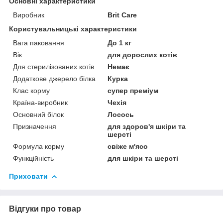
Основні характеристики
Виробник
Brit Care
Користувальницькі характеристики
Вага паковання
До 1 кг
Вік
для дорослих котів
Для стерилізованих котів
Немає
Додаткове джерело білка
Курка
Клас корму
супер преміум
Країна-виробник
Чехія
Основний білок
Лосось
Призначення
для здоров'я шкіри та
шерсті
Формула корму
свіже м'ясо
Функційність
для шкіри та шерсті
Приховати
Відгуки про товар