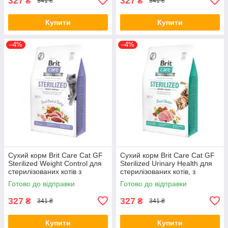
327
327
₴
₴
341 ₴
341 ₴
Купити
Купити
–4%
–4%
Сухий корм Brit Care Cat GF
Сухий корм Brit Care Cat GF
Sterilized Weight Control для
Sterilized Urinary Health для
стерилізованих котів з
стерилізованих котів, з
надмірною вагою, качка та
куркою, 400 г (*)
Готово до відправки
Готово до відправки
індичка, 400 г (*)
327
327
₴
₴
341 ₴
341 ₴
Купити
Купити