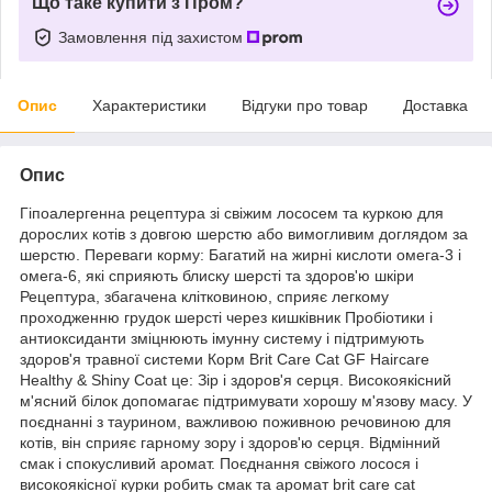
Що таке купити з Пром?
Замовлення під захистом
Опис
Характеристики
Відгуки про товар
Доставка
Опис
Гіпоалергенна рецептура зі свіжим лососем та куркою для
дорослих котів з довгою шерстю або вимогливим доглядом за
шерстю. Переваги корму: Багатий на жирні кислоти омега-3 і
омега-6, які сприяють блиску шерсті та здоров'ю шкіри
Рецептура, збагачена клітковиною, сприяє легкому
проходженню грудок шерсті через кишківник Пробіотики і
антиоксиданти зміцнюють імунну систему і підтримують
здоров'я травної системи Корм Brit Care Cat GF Haircare
Healthy & Shiny Coat це: Зір і здоров'я серця. Високоякісний
м'ясний білок допомагає підтримувати хорошу м'язову масу. У
поєднанні з таурином, важливою поживною речовиною для
котів, він сприяє гарному зору і здоров'ю серця. Відмінний
смак і спокусливий аромат. Поєднання свіжого лосося і
високоякісної курки робить смак та аромат brit care cat