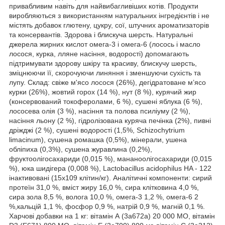
привабливим навіть для найвибагливіших котів. Продукти
виробляються з використанням натуральних інгредієнтів і не
містять добавок глютену, цукру, сої, штучних ароматизаторів
та консервантів. Здорова і блискуча шерсть. Натуральні
джерела жирних кислот омега-3 і омега-6 (лосось і масло
лосося, курка, лляне насіння, водорості) допомагають
підтримувати здорову шкіру та красиву, блискучу шерсть,
зміцнюючи її, скорочуючи линяння і зменшуючи сухість та
лупу. Склад: свіже м'ясо лосося (26%), дегідратоване м’ясо
курки (26%), жовтий горох (14 %), нут (8 %), курячий жир
(консервований токоферолами, 6 %), сушені яблука (6 %),
лососева олія (3 %), насіння та полова псиліуму (2 %),
насіння льону (2 %), гідролізована куряча печінка (2%), пивні
дріжджі (2 %), сушені водорості (1,5%, Schizochytrium
limacinum), сушена ромашка (0,5%), мінерали, ушена
обліпиха (0,3%), сушена журавлина (0,2%),
фруктоолігосахариди (0,015 %), мананоолігосахариди (0,015
%), юка шидігера (0,008 %), Lactobacillus acidophilus HA - 122
інактивовані (15x109 клітин/кг). Аналітичні компоненти: сирий
протеїн 31,0 %, вміст жиру 16,0 %, сира клітковина 4,0 %,
сира зола 8,5 %, волога 10,0 %, омега-3 1,2 %, омега-6 2
%,кальцій 1,1 %, фосфор 0,9 %, натрій 0,9 %, магній 0,1 %.
Харчові добавки на 1 кг: вітамін А (3a672a) 20 000 МО, вітамін