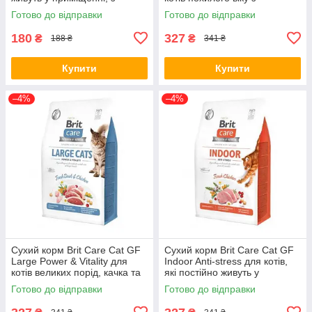
куркою, 300 г (*)
надмірною вагою, курка, 400
Готово до відправки
Готово до відправки
г (*)
180
327
₴
₴
188 ₴
341 ₴
Купити
Купити
–4%
–4%
Сухий корм Brit Care Cat GF
Сухий корм Brit Care Cat GF
Large Power & Vitality для
Indoor Anti-stress для котів,
котів великих порід, качка та
які постійно живуть у
курка, 400 г (*)
приміщенні, курка, 400 г (*)
Готово до відправки
Готово до відправки