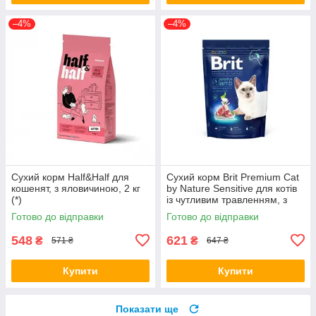
–4%
–4%
Сухий корм Half&Half для
Сухий корм Brit Premium Cat
кошенят, з яловичиною, 2 кг
by Nature Sensitive для котів
(*)
із чутливим травленням, з
ягням, 1500 г (*)
Готово до відправки
Готово до відправки
548
621
₴
₴
571 ₴
647 ₴
Купити
Купити
Показати ще