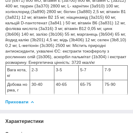
D3 (E671) 800 МО, вітамін Е (3a700) 800 мг, вітамін С (3a312)
400 мг, таурин (3a370) 2800 мг, L- карнітин (3a910) 100 мг,
холінхлорид (3a890) 2800 мг, біотин (3a880) 2,5 мг, вітамін B1
(3a821) 12 мг, вітамін B2 15 мг, ніацинамід (3a315) 60 мг,
кальцій D-пантотенат (3a841 ) 50 мг, вітамін B6 (3a831) 12 мг,
фолієва кислота (3a316) 3 мг, вітамін B12 0,05 мг, цинк
(3b606) 140 мг, залізо (3b106) 55 мг, марганець (3b504) 65 мг,
йодид калію (3b201) 4,5 мг, мідь (3b406) 12 мг, селен (3b8,10)
0,2 мг, L-метіонін (3c305) 2500 мг. Містить природні
антиоксиданти, ухвалені ЄС: екстракти токоферолу з
рослинних олій (1b306), аскорбіл пальмітат (1b304) і екстракт
розмарину. Енергетична цінність: 3720 ккал/кг
Вага кота,
2-3
3-5
5-7
7-9
кг
Добова но
30-40
40-65
65-75
75-90
рма, г
Приховати
Характеристики