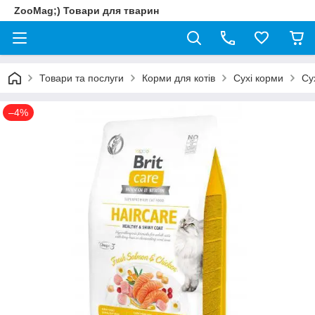
ZooMag;) Товари для тварин
Товари та послуги
Корми для котів
Сухі корми
Су
–4%