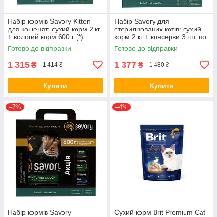
Набір кормів Savory Kitten
Набір Savory для
для кошенят: сухий корм 2 кг
стерилізованих котів: сухий
+ вологий корм 600 г (*)
корм 2 кг + консерви 3 шт. по
200 г (*)
Готово до відправки
Готово до відправки
1 315
1 377
₴
₴
1 414 ₴
1 480 ₴
Купити
Купити
–7%
–4%
Набір кормів Savory
Сухий корм Brit Premium Cat