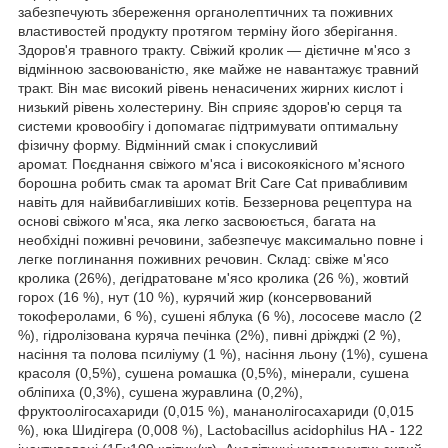
забезпечують збереження органолептичних та поживних
властивостей продукту протягом терміну його зберігання.
Здоров'я травного тракту. Свіжий кролик — дієтичне м'ясо з
відмінною засвоюваністю, яке майже не навантажує травний
тракт. Він має високий рівень ненасичених жирних кислот і
низький рівень холестерину. Він сприяє здоров'ю серця та
системи кровообігу і допомагає підтримувати оптимальну
фізичну форму. Відмінний смак і спокусливий
аромат. Поєднання свіжого м'яса і високоякісного м'ясного
борошна робить смак та аромат Brit Care Cat привабливим
навіть для найвибагливіших котів. Беззернова рецептура на
основі свіжого м'яса, яка легко засвоюється, багата на
необхідні поживні речовини, забезпечує максимально повне і
легке поглинання поживних речовин. Склад: свіже м'ясо
кролика (26%), дегідратоване м'ясо кролика (26 %), жовтий
горох (16 %), нут (10 %), курячий жир (консервований
токоферолами, 6 %), сушені яблука (6 %), лососеве масло (2
%), гідролізована куряча печінка (2%), пивні дріжджі (2 %),
насіння та полова псиліуму (1 %), насіння льону (1%), сушена
красоля (0,5%), сушена ромашка (0,5%), мінерали, сушена
обліпиха (0,3%), сушена журавлина (0,2%),
фруктоолігосахариди (0,015 %), мананолігосахариди (0,015
%), юка Шидігера (0,008 %), Lactobacillus acidophilus HA - 122