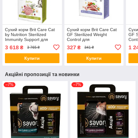
Сухий корм Brit Care Cat
Сухий корм Brit Care Cat
Сухи
by Nutrition Sterilized
GF Sterilized Weight
GF S
Immunity Support для
Control для
Cont
стерилізованих котів, зі
стерилізованих котів з
стер
3 618
327
1 2
₴
₴
3 765 ₴
341 ₴
свининою, 7 кг (*)
надмірною вагою, качка та
надм
індичка, 400 г (*)
індич
Купити
Купити
Акційні пропозиції та новинки
–7%
–7%