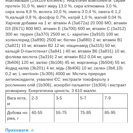
інактивовані (15x109 клітин/кг). Аналітичні компоненти: сирий
протеїн 31,0 %, вміст жиру 13,0 %, сира клітковина 3,0 %,
сира зола 8,8 %, волога 10,0 %, омега-3 0,4 %, омега-6 1,2
%,кальцій 0,8 %, фосфор 0,7%, натрій 1,0 %, магній 0,04 %.
Харчові добавки на 1 кг: вітамін А (3a672a) 20 000 МО, вітамін
D3 (E671) 800 МО, вітамін Е (3a700) 600 мг, вітамін С (3a312)
300 мг, таурин (3a370) 2500 мг, L- карнітин (3a910) 100 мг,
холінхлорид (3a890) 2500 мг, біотин (3a880) 2 мг, вітамін B1
(3a821) 10 мг, вітамін B2 12 мг, ніацинамід (3a315) 50 мг,
кальцій D-пантотенат (3a841 ) 40 мг, вітамін B6 (3a831) 10 мг,
фолієва кислота (3a316) 2 мг, вітамін B12 0,04 мг, цинк
(3b606) 120 мг, залізо (3b106) 45 мг, марганець (3b504) 55 мг,
йодид калію (3b201) 4 мг, мідь (3b406) 10 мг, селен (3b8,10)
0,2 мг, L-метіонін (3c305) 4000 мг. Містить природні
антиоксиданти, ухвалені ЄС: екстракти токоферолу з
рослинних олій (1b306), аскорбіл пальмітат (1b304) і екстракт
розмарину. Енергетична цінність: 3 610 ккал/кг.
Вага кота,
2-3
3-5
5-7
7-9
кг
Добова но
40-55
55-75
75-85
85-95
рма, г
Приховати