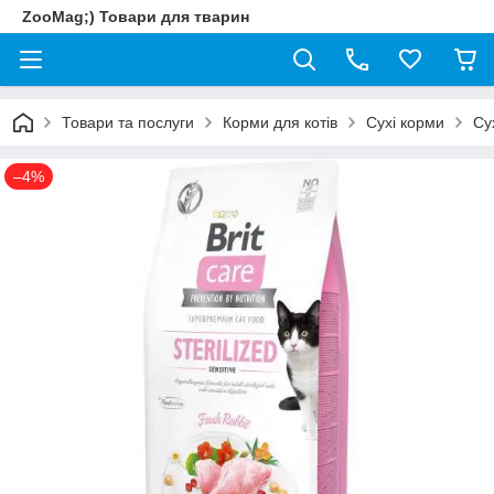
ZooMag;) Товари для тварин
Товари та послуги
Корми для котів
Сухі корми
Су
–4%