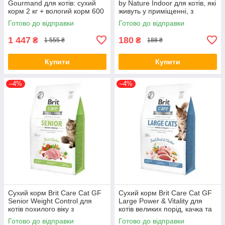
Gourmand для котів: сухий
by Nature Indoor для котів, які
корм 2 кг + вологий корм 600
живуть у приміщенні, з
г (*)
куркою, 300 г (*)
Готово до відправки
Готово до відправки
1 447
180
₴
₴
1 555 ₴
188 ₴
Купити
Купити
–4%
–4%
Сухий корм Brit Care Cat GF
Сухий корм Brit Care Cat GF
Senior Weight Control для
Large Power & Vitality для
котів похилого віку з
котів великих порід, качка та
надмірною вагою, курка, 400
курка, 400 г (*)
Готово до відправки
Готово до відправки
г (*)