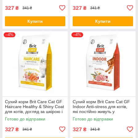
327
327
₴
₴
341 ₴
341 ₴
Купити
Купити
–4%
–4%
Сухий корм Brit Care Cat GF
Сухий корм Brit Care Cat GF
Haircare Healthy & Shiny Coat
Indoor Anti-stress для котів,
для котів, догляд за шкірою і
які постійно живуть у
шерстю, лосось та курка, 400
приміщенні, курка, 400 г (*)
Готово до відправки
Готово до відправки
г (*)
327
327
₴
₴
341 ₴
341 ₴