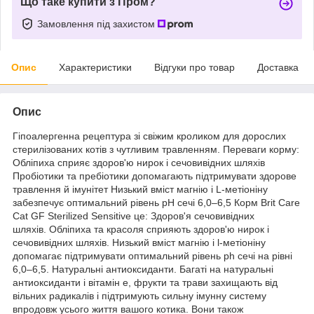
Що таке купити з Пром?
Замовлення під захистом
Опис
Характеристики
Відгуки про товар
Доставка
Опис
Гіпоалергенна рецептура зі свіжим кроликом для дорослих
стерилізованих котів з чутливим травленням. Переваги корму:
Обліпиха сприяє здоров'ю нирок і сечовивідних шляхів
Пробіотики та пребіотики допомагають підтримувати здорове
травлення й імунітет Низький вміст магнію і L-метіоніну
забезпечує оптимальний рівень pH сечі 6,0–6,5 Корм Brit Care
Cat GF Sterilized Sensitive це: Здоров'я сечовивідних
шляхів. Обліпиха та красоля сприяють здоров'ю нирок і
сечовивідних шляхів. Низький вміст магнію і l-метіоніну
допомагає підтримувати оптимальний рівень ph сечі на рівні
6,0–6,5. Натуральні антиоксиданти. Багаті на натуральні
антиоксиданти і вітамін е, фрукти та трави захищають від
вільних радикалів і підтримують сильну імунну систему
впродовж усього життя вашого котика. Вони також