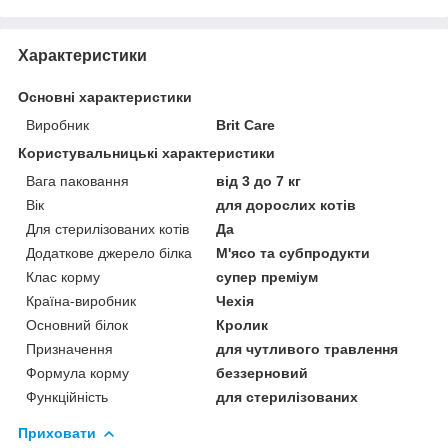
Характеристики
Основні характеристики
Виробник
Brit Care
Користувальницькі характеристики
Вага паковання
від 3 до 7 кг
Вік
для дорослих котів
Для стерилізованих котів
Да
Додаткове джерело білка
М'ясо та субпродукти
Клас корму
супер преміум
Країна-виробник
Чехія
Основний білок
Кролик
Призначення
для чутливого травлення
Формула корму
беззерновий
Функційність
для стерилізованих
Приховати