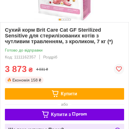
Сухий корм Brit Care Cat GF Sterilized
Sensitive для стерилізованих котів з
чутливим травленням, з кроликом, 7 кг (*)
Готово до відправки
Код: 1111162357
Роздріб
3 873
₴
4 031 ₴
Економія
158 ₴
Купити
або
Купити з