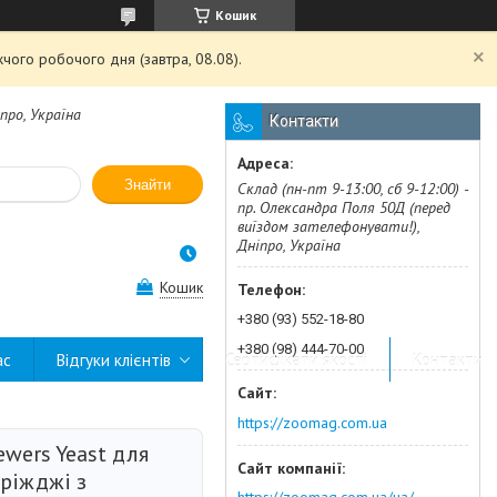
Кошик
чого робочого дня (завтра, 08.08).
про, Україна
Контакти
Знайти
Склад (пн-пт 9-13:00, сб 9-12:00) -
пр. Олександра Поля 50Д (перед
виїздом зателефонувати!),
Дніпро, Україна
Кошик
+380 (93) 552-18-80
+380 (98) 444-70-00
ас
Відгуки клієнтів
Сертифікати якості
Контакти
https://zoomag.com.ua
ewers Yeast для
дріжджі з