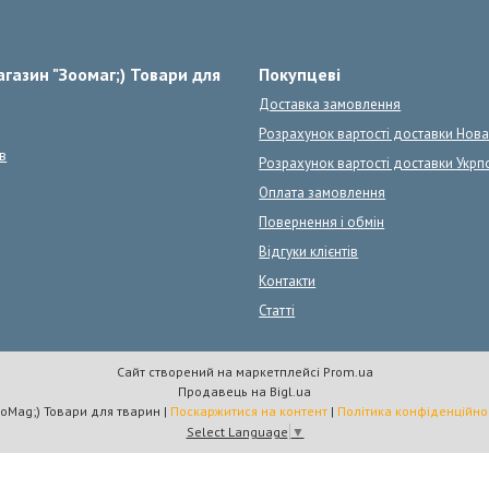
газин "Зоомаг;) Товари для
Покупцеві
Доставка замовлення
Розрахунок вартості доставки Нов
в
Розрахунок вартості доставки Укрп
Оплата замовлення
Повернення і обмін
Відгуки клієнтів
Контакти
Статті
Сайт створений на маркетплейсі
Prom.ua
Продавець на Bigl.ua
ZooMag;) Товари для тварин |
Поскаржитися на контент
|
Політика конфіденційно
Select Language
▼