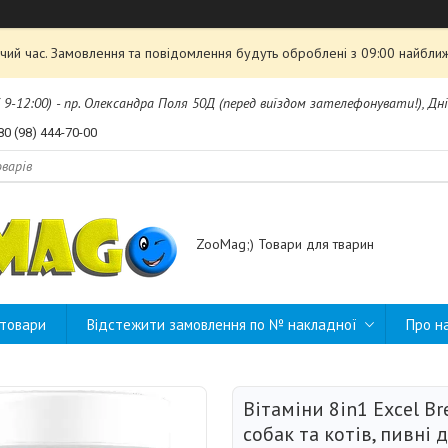
чий час. Замовлення та повідомлення будуть оброблені з 09:00 найближ
б 9-12:00) - пр. Олександра Поля 50Д (перед виїздом зателефонувати!), Дні
80 (98) 444-70-00
ZooMag;) Товари для тварин
 товари
Відстежити замовлення по № накладної
Про н
Вітаміни 8in1 Excel Br
собак та котів, пивні 