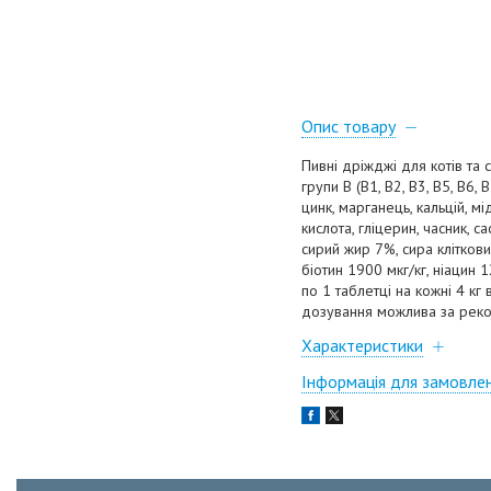
Опис товару
Пивні дріжджі для котів та 
групи В (В1, В2, В3, B5, B6, 
цинк, марганець, кальцій, м
кислота, гліцерин, часник, 
сирий жир 7%, сира клітковин
біотин 1900 мкг/кг, ніацин 
по 1 таблетці на кожні 4 к
дозування можлива за реко
Характеристики
Інформація для замовле