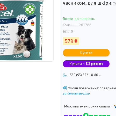
часником, для шкіри та
Готово до відправки
Код:
1111201788
602 ₴
579 ₴
Купити
Купити з
+380 (93) 552-18-80
поверненн
за домовленістю