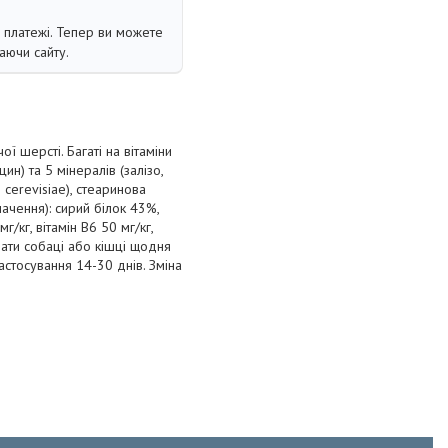
і платежі. Тепер ви можете
аючи сайту.
ї шерсті. Багаті на вітаміни
цин) та 5 мінералів (залізо,
 cerevisiae), стеаринова
начення): сирий білок 43%,
г/кг, вітамін В6 50 мг/кг,
авати собаці або кішці щодня
астосування 14-30 днів. Зміна