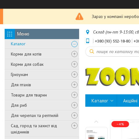
Зараз у компанії неробо
Склад (пн-пт 9-13:00, с
+380 (93) 552-18-80
+3
Каталог
Корми для котів
Корми для собак
Гризунам
Для птахів
Товари для тварин
Каталог
Акційні
Для риб
Для черепах та рептилій
–4%
Сад, город та захист від
шкідників