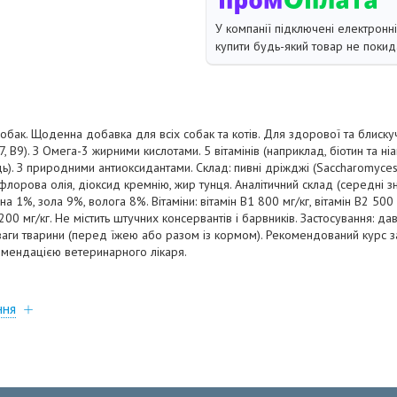
У компанії підключені електронн
купити будь-який товар не покид
собак. Щоденна добавка для всіх собак та котів. Для здорової та блискучо
B7, B9). З Омега-3 жирними кислотами. 5 вітамінів (наприклад, біотин та ніа
ідь). З природними антиоксидантами. Склад: пивні дріжджі (Saccharomyces
сафлорова олія, діоксид кремнію, жир тунця. Аналітичний склад (середні з
а 1%, зола 9%, волога 8%. Вітаміни: вітамін В1 800 мг/кг, вітамін В2 500 м
1200 мг/кг. Не містить штучних консервантів і барвників. Застосування: д
г ваги тварини (перед їжею або разом із кормом). Рекомендований курс з
мендацією ветеринарного лікаря.
ння