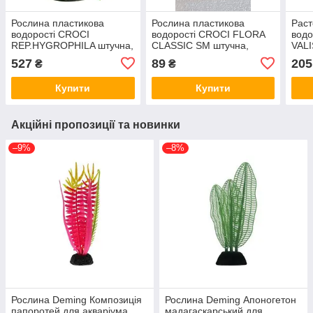
Рослина пластикова
Рослина пластикова
Раст
водорості CROCI
водорості CROCI FLORA
вод
REP.HYGROPHILA штучна,
CLASSIC SM штучна,
VALI
Декорація для акваріума
Декорація для акваріума
иску
527
89
205
₴
₴
30 см A8011403
12+ см A8011182
для 
A80
Купити
Купити
Акційні пропозиції та новинки
–9%
–8%
Рослина Deming Композиція
Рослина Deming Апоногетон
папоротей для акваріума,
мадагаскарський для