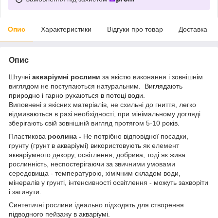
Опис
Характеристики
Відгуки про товар
Доставка
Опис
Штучні
акваріумні рослини
за якістю виконання і зовнішнім
виглядом не поступаються натуральним.
Виглядають
природно і гарно рухаються в потоці води.
Виповнені з якісних матеріалів, не схильні до гниття, легко
відмиваються в разі необхідності, при мінімальному догляді
зберігають свій зовнішній вигляд протягом 5-10 років.
Пластикова
рослина
-
Не потрібно відповідної посадки,
грунту (грунт в акваріумі) використовують як елемент
акваріумного декору, освітлення, добрива, тоді як жива
рослинність, неспостерігаючи за звичними умовами
середовища - температурою, хімічним складом води,
мінералів у грунті, інтенсивності освітлення - можуть захворіти
і загинути.
Синтетичні рослини ідеально підходять для створення
підводного пейзажу в акваріумі.