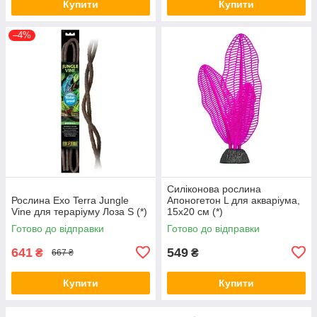
Купити
Купити
–4%
Силіконова рослина
Рослина Exo Terra Jungle
Апоногетон L для акваріума,
Vine для тераріуму Лоза S (*)
15х20 см (*)
Готово до відправки
Готово до відправки
641
549
₴
₴
667 ₴
Купити
Купити