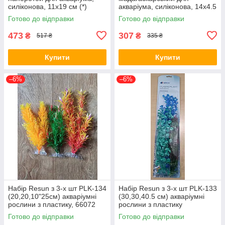
силіконова, 11х19 см (*)
акваріума, силіконова, 14х4.5
см (*)
Готово до відправки
Готово до відправки
473
307
₴
₴
517 ₴
335 ₴
Купити
Купити
–6%
–6%
Набір Resun з 3-х шт PLK-134
Набір Resun з 3-х шт PLK-133
(20,20,10"25см) акваріумні
(30,30,40.5 см) акваріумні
рослини з пластику, 66072
рослини з пластику
Готово до відправки
Готово до відправки