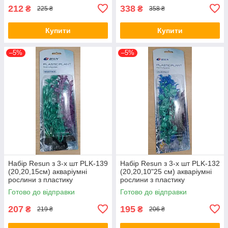
212
338
₴
₴
225 ₴
358 ₴
Купити
Купити
–5%
–5%
Набір Resun з 3-х шт PLK-139
Набір Resun з 3-х шт PLK-132
(20,20,15см) акваріумні
(20,20,10"25 см) акваріумні
рослини з пластику
рослини з пластику
Готово до відправки
Готово до відправки
207
195
₴
₴
219 ₴
206 ₴