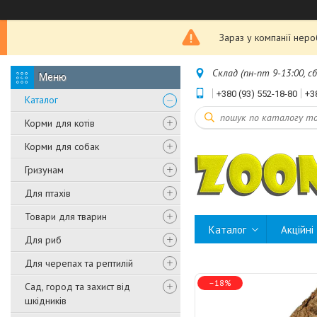
Зараз у компанії нер
Склад (пн-пт 9-13:00, с
+380 (93) 552-18-80
+3
Каталог
Корми для котів
Корми для собак
Гризунам
Для птахів
Товари для тварин
Каталог
Акційні
Для риб
Для черепах та рептилій
–18%
Сад, город та захист від
шкідників