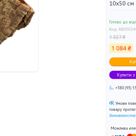
10x50 см 
Готово до від
Код:
A805014
1 327 ₴
1 084 ₴
Ку
Купити з
+380 (93) 5
товару протя
домовленістю