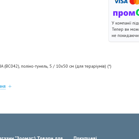
У компанії під
Тепер ви може
не покидаючи 
(BC042), поліно-тунель, 5 / 10x50 см (для тераріумів) (*)
ння
газин "Зоомаг;) Товари для
Покупцеві