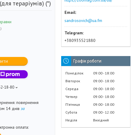
https://zoomag.com.ua/ua/
(для тераріумів) (*)
sandrosovich@ua.fm
правки
9
+380935521880
пити
Графік роботи
Понеділок
09:00
18:00
Вівторок
09:00
18:00
52-18-80
Середа
09:00
18:00
Четвер
09:00
18:00
повернення
Пʼятниця
09:00
18:00
гом 14 днів
за
Субота
09:00
12:00
Неділя
Вихідний