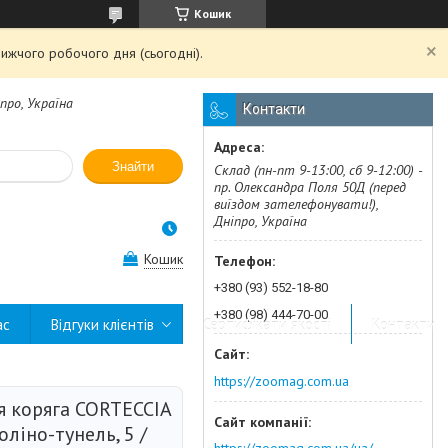
Кошик
ижчого робочого дня (сьогодні).
про, Україна
Контакти
Знайти
Склад (пн-пт 9-13:00, сб 9-12:00) -
пр. Олександра Поля 50Д (перед
виїздом зателефонувати!),
Дніпро, Україна
Кошик
+380 (93) 552-18-80
+380 (98) 444-70-00
ас
Відгуки клієнтів
Сертифікати якості
Контакти
https://zoomag.com.ua
я коряга CORTECCIA
оліно-тунель, 5 /