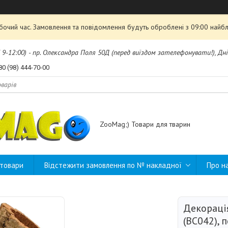
обочий час. Замовлення та повідомлення будуть оброблені з 09:00 найбл
б 9-12:00) - пр. Олександра Поля 50Д (перед виїздом зателефонувати!), Дні
80 (98) 444-70-00
ZooMag;) Товари для тварин
 товари
Відстежити замовлення по № накладної
Про н
Декораці
(BC042), п