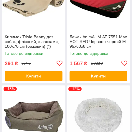
Килимок Trixie Beany для
Лежак AnimAll M АТ 7551 Max
собак, флісовий, з лапками,
HOT RED Червоно-чорний M
100х70 см (бежевий) (*)
95x60x8 см
Готово до відправки
Готово до відправки
291
1 567
₴
₴
364 ₴
1 822 ₴
Купити
Купити
–13%
–12%