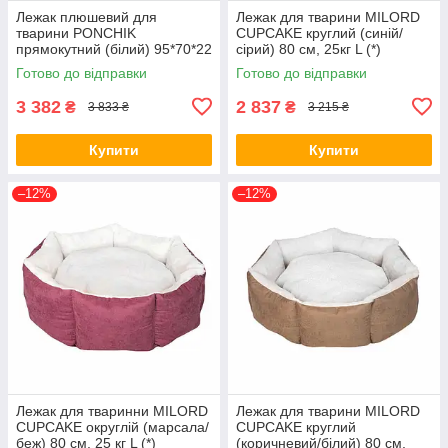
Лежак плюшевий для
Лежак для тварини MILORD
тварини PONCHIK
CUPCAKE круглий (синій/
прямокутний (білий) 95*70*22
сірий) 80 см, 25кг L (*)
см, 40 кг XL (*)
Готово до відправки
Готово до відправки
3 382
2 837
₴
₴
3 833 ₴
3 215 ₴
Купити
Купити
–12%
–12%
Лежак для тваринни MILORD
Лежак для тварини MILORD
CUPCAKE округлій (марсала/
CUPCAKE круглий
беж) 80 см, 25 кг L (*)
(коричневий/білий) 80 см,