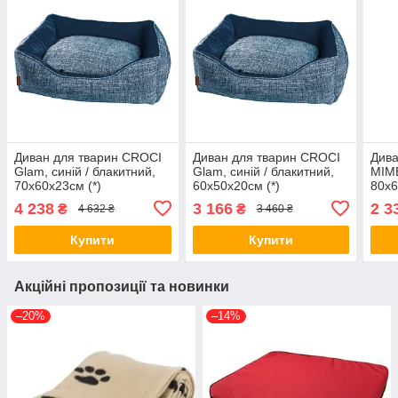
Диван для тварин CROCI
Диван для тварин CROCI
Дива
Glam, синій / блакитний,
Glam, синій / блакитний,
MIME
70х60х23см (*)
60х50х20см (*)
80x6
4 238
3 166
2 3
₴
₴
4 632 ₴
3 460 ₴
Купити
Купити
Акційні пропозиції та новинки
–20%
–14%