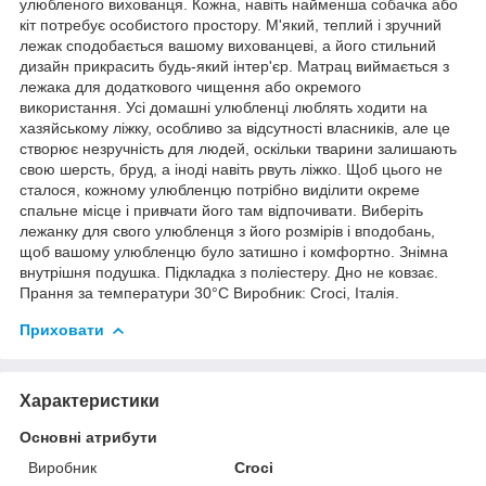
улюбленого вихованця. Кожна, навіть найменша собачка або
кіт потребує особистого простору. М'який, теплий і зручний
лежак сподобається вашому вихованцеві, а його стильний
дизайн прикрасить будь-який інтер'єр. Матрац виймається з
лежака для додаткового чищення або окремого
використання. Усі домашні улюбленці люблять ходити на
хазяйському ліжку, особливо за відсутності власників, але це
створює незручність для людей, оскільки тварини залишають
свою шерсть, бруд, а іноді навіть рвуть ліжко. Щоб цього не
сталося, кожному улюбленцю потрібно виділити окреме
спальне місце і привчати його там відпочивати. Виберіть
лежанку для свого улюбленця з його розмірів і вподобань,
щоб вашому улюбленцю було затишно і комфортно. Знімна
внутрішня подушка. Підкладка з поліестеру. Дно не ковзає.
Прання за температури 30°C Виробник: Croci, Італія.
Приховати
Характеристики
Основні атрибути
Виробник
Croci