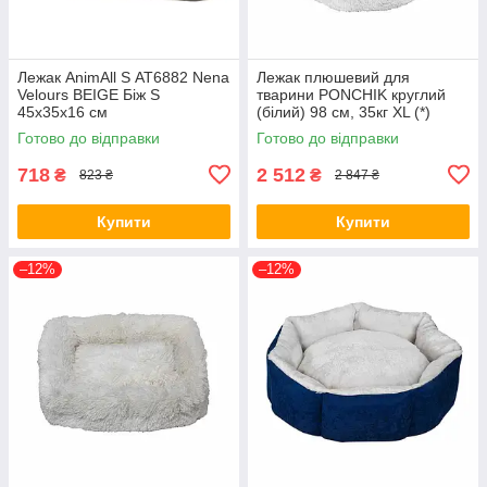
Лежак AnimAll S АТ6882 Nena
Лежак плюшевий для
Velours BEIGE Біж S
тварини PONCHIK круглий
45x35x16 см
(білий) 98 см, 35кг XL (*)
Готово до відправки
Готово до відправки
718
2 512
₴
₴
823 ₴
2 847 ₴
Купити
Купити
–12%
–12%