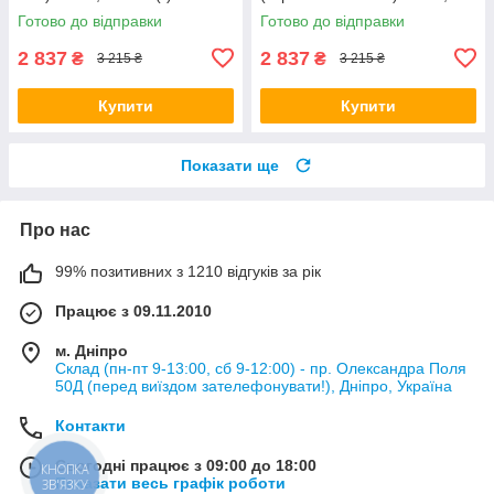
25кг L (*)
Готово до відправки
Готово до відправки
2 837
2 837
₴
₴
3 215 ₴
3 215 ₴
Купити
Купити
Показати ще
Про нас
99% позитивних з 1210 відгуків за рік
Працює з 09.11.2010
м. Дніпро
Склад (пн-пт 9-13:00, сб 9-12:00) - пр. Олександра Поля
50Д (перед виїздом зателефонувати!), Дніпро, Україна
Контакти
Сьогодні працює з 09:00 до 18:00
КНОПКА
Показати весь графік роботи
ЗВ'ЯЗКУ