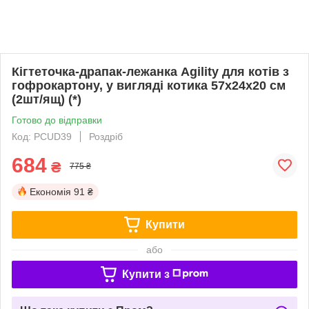
Кігтеточка-драпак-лежанка Agility для котів з
гофрокартону, у вигляді котика 57x24x20 см
(2шт/ящ) (*)
Готово до відправки
Код: PCUD39
Роздріб
684
₴
775 ₴
Економія
91 ₴
Купити
або
Купити з