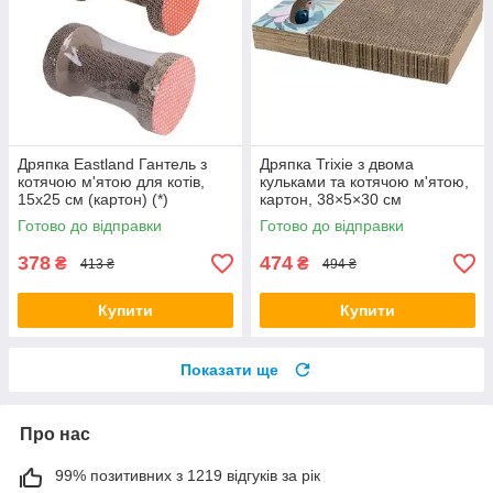
Дряпка Eastland Гантель з
Дряпка Trixie з двома
котячою м'ятою для котів,
кульками та котячою м'ятою,
15x25 см (картон) (*)
картон, 38×5×30 см
(різнокольрова) (*)
Готово до відправки
Готово до відправки
378
474
₴
₴
413 ₴
494 ₴
Купити
Купити
Показати ще
Про нас
99% позитивних з 1219 відгуків за рік