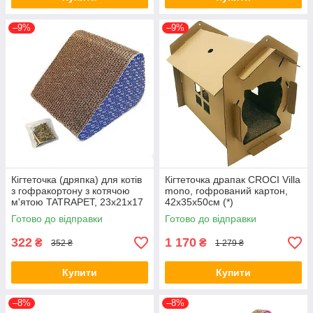
–9%
–9%
Кігтеточка (дряпка) для котів
Кігтеточка драпак CROCI Villa
з гофракортону з котячою
mono, гофрований картон,
м'ятою TATRAPET, 23x21x17
42x35x50см (*)
см (*)
Готово до відправки
Готово до відправки
322
1 170
₴
₴
352 ₴
1 279 ₴
Купити
Купити
–8%
–8%