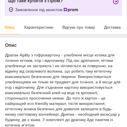
Що таке купити з Пром?
Замовлення під захистом
Опис
Характеристики
Відгуки про товар
Доставка
Опис
Драпак Agility з гофрокартону - улюблене місце котика для
точіння кігтиків, ігор і відпочинку. Під час дряпання, кігтики
улюбленця не застряють і не чіпляються за поверхню, на
відміну від сизалевого волокна, що робить таку кігтеточку
максимально безпечною для тварини. Використовується
улюбленцями не тільки як предмет для точіння, а й місце для
ігор і відпочинку. Для з'єднання картону використовується
максимально безпечний клей на воді та крохмалі,
стороннього просочення немає. До того ж картон - це
найкращий eco-friendly матеріал, після використання,
кігтеточку можна безпечно для довкілля залишити в будь-
якому сміттєвому контейнері. Дряпка - необхідний аксесуар у
будинку, де є кішка. У комплекті до драпаку йде пакетик із
котячою м'ятою.