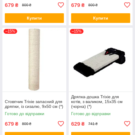
679
679
₴
₴
800 ₴
800 ₴
Купити
Купити
–15%
–15%
Дряпка-дошка Trixie для
Стовпчик Trixie запасний для
котів, з валиком, 15х35 см
дряпки, із сизалю, 9х50 см (*)
(чорна) (*)
Готово до відправки
Готово до відправки
679
629
₴
₴
800 ₴
741 ₴