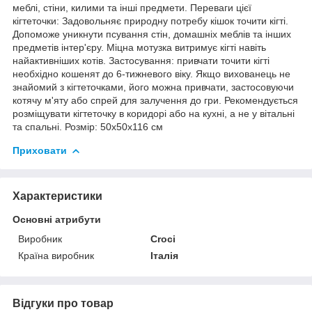
меблі, стіни, килими та інші предмети. Переваги цієї
кігтеточки: Задовольняє природну потребу кішок точити кігті.
Допоможе уникнути псування стін, домашніх меблів та інших
предметів інтер'єру. Міцна мотузка витримує кігті навіть
найактивніших котів. Застосування: привчати точити кігті
необхідно кошенят до 6-тижневого віку. Якщо вихованець не
знайомий з кігтеточками, його можна привчати, застосовуючи
котячу м'яту або спрей для залучення до гри. Рекомендується
розміщувати кігтеточку в коридорі або на кухні, а не у вітальні
та спальні. Розмір: 50x50x116 см
Приховати
Характеристики
Основні атрибути
Виробник
Croci
Країна виробник
Італія
Відгуки про товар