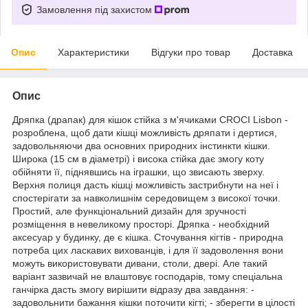
Замовлення під захистом
Опис
Характеристики
Відгуки про товар
Доставка
Опис
Дряпка (драпак) для кішок стійка з м'ячиками CROCI Lisbon -
розроблена, щоб дати кішці можливість дряпати і дертися,
задовольняючи два основних природних інстинкти кішки.
Широка (15 см в діаметрі) і висока стійка дає змогу коту
обійняти її, піднявшись на іграшки, що звисають зверху.
Верхня полиця дасть кішці можливість застрибнути на неї і
спостерігати за навколишнім середовищем з високої точки.
Простий, але функціональний дизайн для зручності
розміщення в невеликому просторі. Дряпка - необхідний
аксесуар у будинку, де є кішка. Сточування кігтів - природна
потреба цих ласкавих вихованців, і для її задоволення вони
можуть використовувати дивани, столи, двері. Але такий
варіант зазвичай не влаштовує господарів, тому спеціальна
ганчірка дасть змогу вирішити відразу два завдання: -
задовольнити бажання кішки поточити кігті; - зберегти в цілості