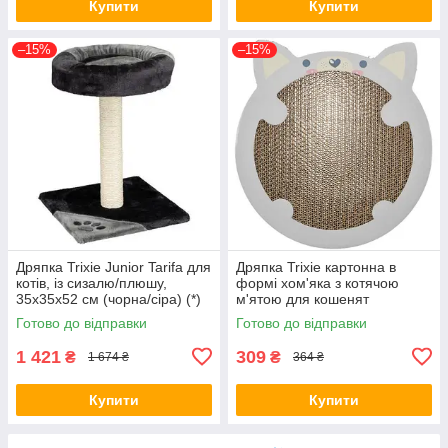
Купити
Купити
–15%
–15%
Дряпка Trixie Junior Tarifa для
Дряпка Trixie картонна в
котів, із сизалю/плюшу,
формі хом'яка з котячою
35х35х52 см (чорна/сіра) (*)
м'ятою для кошенят
31х2,5х32,5 см світло-сіра (*)
Готово до відправки
Готово до відправки
1 421
309
₴
₴
1 674 ₴
364 ₴
Купити
Купити