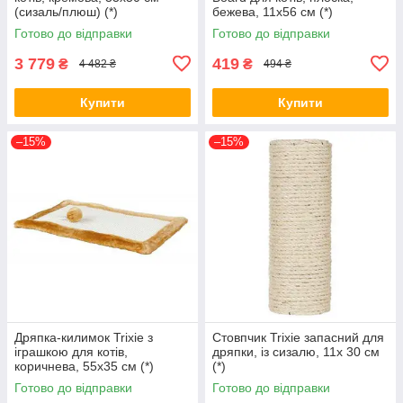
(сизаль/плюш) (*)
бежева, 11х56 см (*)
Готово до відправки
Готово до відправки
3 779
419
₴
₴
4 482 ₴
494 ₴
Купити
Купити
–15%
–15%
Дряпка-килимок Trixie з
Стовпчик Trixie запасний для
іграшкою для котів,
дряпки, із сизалю, 11х 30 см
коричнева, 55х35 cм (*)
(*)
Готово до відправки
Готово до відправки