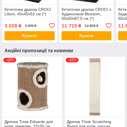
Кігтеточка драпак CROCI
Кігтеточка драпак CROCI з
Кігт
Lilium, 40x40x52 см (*)
будиночком Blossom,
буди
50x50x87,5 см (*)
50х5
3 028
11 715
11 
₴
₴
3 309 ₴
12 803 ₴
Купити
Купити
Акційні пропозиції та новинки
–16%
–15%
Дряпка Trixie Edoardo для
Дряпка Trixie Scratching
котів, кремова, 33х50 см
Board для котів, плоска,