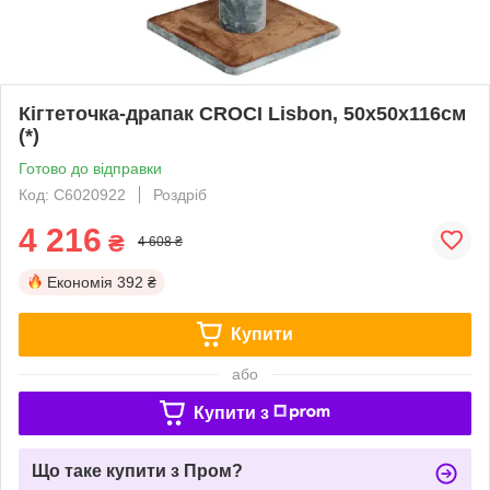
Кігтеточка-драпак CROCI Lisbon, 50x50x116см
(*)
Готово до відправки
Код: C6020922
Роздріб
4 216
₴
4 608 ₴
Економія
392 ₴
Купити
або
Купити з
Що таке купити з Пром?