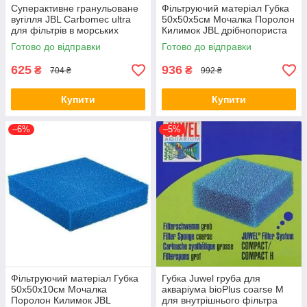
Суперактивне гранульоване
Фільтруючий матеріал Губка
вугілля JBL Carbomec ultra
50х50х5см Мочалка Поролон
для фільтрів в морських
Килимок JBL дрібнопориста
акваріумах, 400 г (*)
1-3 мм 6256100
Готово до відправки
Готово до відправки
625
936
₴
₴
704 ₴
992 ₴
Купити
Купити
–6%
–5%
Фільтруючий матеріал Губка
Губка Juwel груба для
50х50х10см Мочалка
акваріума bioPlus coarse M
Поролон Килимок JBL
для внутрішнього фільтра