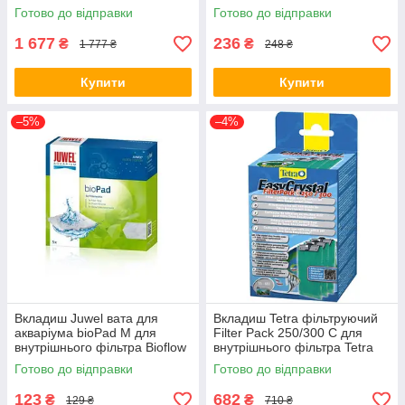
дрібнопориста 1-3 мм
Bioflow M (*)
Готово до відправки
Готово до відправки
6256300
1 677
236
₴
₴
1 777 ₴
248 ₴
Купити
Купити
–5%
–4%
Вкладиш Juwel вата для
Вкладиш Tetra фільтруючий
акваріума bioPad M для
Filter Pack 250/300 C для
внутрішнього фільтра Bioflow
внутрішнього фільтра Tetra
M, 5 шт (*)
Easy Crystal 250/300 з
Готово до відправки
Готово до відправки
активованим вугіллям, 3 шт
123
682
₴
₴
129 ₴
710 ₴