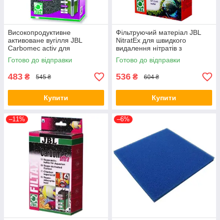
Високопродуктивне
Фільтруючий матеріал JBL
активоване вугілля JBL
NitratEx для швидкого
Carbomec activ для
видалення нітратів з
прісноводних акваріумів, 400
акваріумний води. 250 мл (*)
Готово до відправки
Готово до відправки
г (*)
483
536
₴
₴
545 ₴
604 ₴
Купити
Купити
–11%
–6%