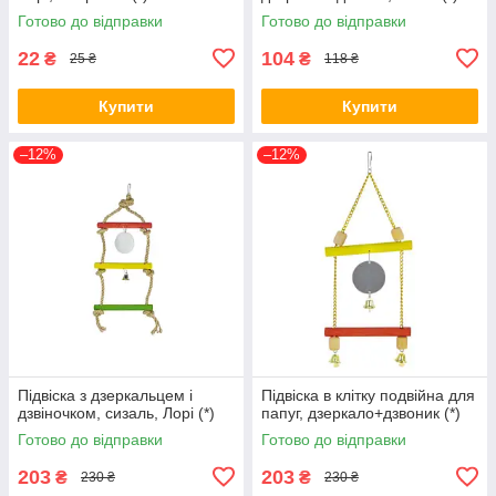
Готово до відправки
Готово до відправки
22
104
₴
₴
25 ₴
118 ₴
Купити
Купити
–12%
–12%
Підвіска з дзеркальцем і
Підвіска в клітку подвійна для
дзвіночком, сизаль, Лорі (*)
папуг, дзеркало+дзвоник (*)
Готово до відправки
Готово до відправки
203
203
₴
₴
230 ₴
230 ₴