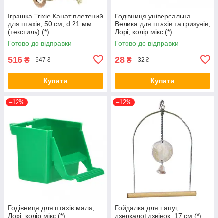
Іграшка Trixie Канат плетений
Годівниця універсальна
для птахів, 50 см, d:21 мм
Велика для птахів та гризунів,
(текстиль) (*)
Лорі, колір мікс (*)
Готово до відправки
Готово до відправки
516
28
₴
₴
647 ₴
32 ₴
Купити
Купити
–12%
–12%
Годівниця для птахів мала,
Гойдалка для папуг,
Лорі, колір мікс (*)
дзеркало+дзвінок, 17 см (*)