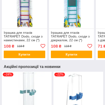
Іграшка для птахів
Іграшка для птахів
Ігра
TATRAPET Dodo, сходи з
TATRAPET Dodo, сходи з
TATR
намистинами, 22 см (*)
дзеркалом, 22 см (*)
з дз
108
108
71
₴
₴
118 ₴
118 ₴
Купити
Купити
Акційні пропозиції та новинки
–24%
–22%