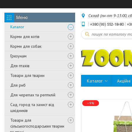
Склад (пн-пт 9-13:00, с
+380 (93) 552-18-80
+3
Каталог
Корми для котів
Корми для собак
Гризунам
Для птахів
Товари для тварин
Каталог
Акційні
Для риб
Для черепах та рептилій
–9%
Сад, город та захист від
шкідників
Товари для
сільськогосподарських тварин