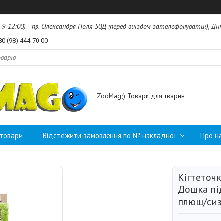
б 9-12:00) - пр. Олександра Поля 50Д (перед виїздом зателефонувати!), Дні
80 (98) 444-70-00
ZooMag;) Товари для тварин
 товари
Відстежити замовлення по № накладної
Про н
Кігтеточ
Дошка під
плюш/сиза