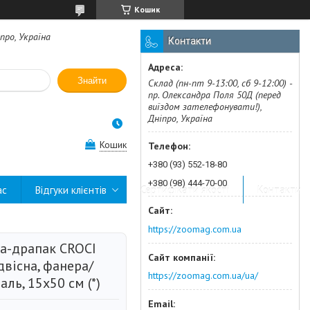
Кошик
про, Україна
Контакти
Знайти
Склад (пн-пт 9-13:00, сб 9-12:00) -
пр. Олександра Поля 50Д (перед
виїздом зателефонувати!),
Дніпро, Україна
Кошик
+380 (93) 552-18-80
+380 (98) 444-70-00
ас
Відгуки клієнтів
Сертифікати якості
Контакти
https://zoomag.com.ua
ка-драпак CROCI
вісна, фанера/
https://zoomag.com.ua/ua/
ль, 15х50 см (*)