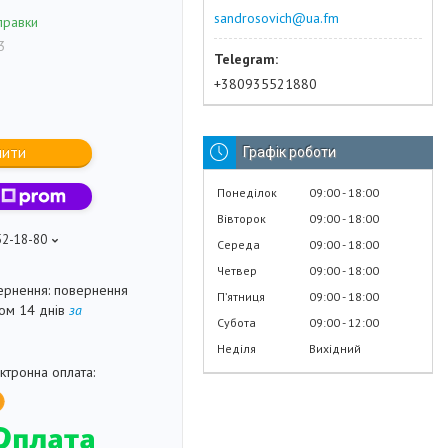
sandrosovich@ua.fm
правки
3
+380935521880
пити
Графік роботи
Понеділок
09:00
18:00
Вівторок
09:00
18:00
52-18-80
Середа
09:00
18:00
Четвер
09:00
18:00
повернення
Пʼятниця
09:00
18:00
гом 14 днів
за
Субота
09:00
12:00
Неділя
Вихідний