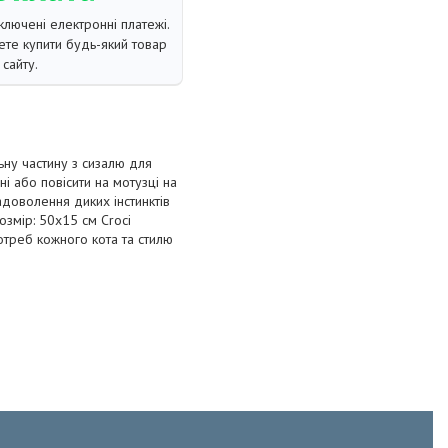
ключені електронні платежі.
те купити будь-який товар
сайту.
ьну частину з сизалю для
і або повісити на мотузці на
адоволення диких інстинктів
озмір: 50х15 см Croci
отреб кожного кота та стилю