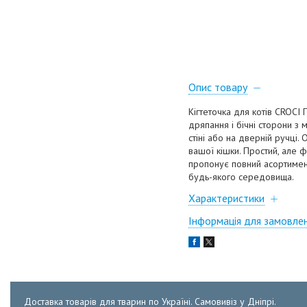
Опис товару
Кігтеточка для котів CROCI 
дряпання і бічні сторони з
стіні або на дверній ручці
вашої кішки. Простий, але 
пропонує повний асортимент
будь-якого середовища.
Характеристики
Інформація для замовле
Доставка товарів для тварин по Україні. Самовивіз у Дніпрі.