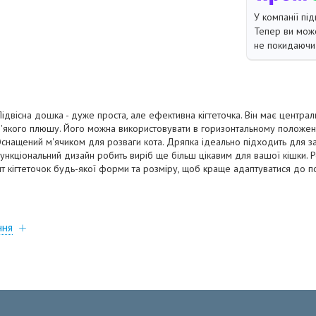
У компанії під
Тепер ви може
не покидаючи 
Підвісна дошка - дуже проста, але ефективна кігтеточка. Він має централ
 м'якого плюшу. Його можна використовувати в горизонтальному положенн
. Оснащений м'ячиком для розваги кота. Дряпка ідеально підходить для з
функціональний дизайн робить виріб ще більш цікавим для вашої кішки. Р
 кігтеточок будь-якої форми та розміру, щоб краще адаптуватися до п
ння