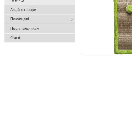
та птиці
Акційні товари
Покупцеві
Постачальникам
Статті