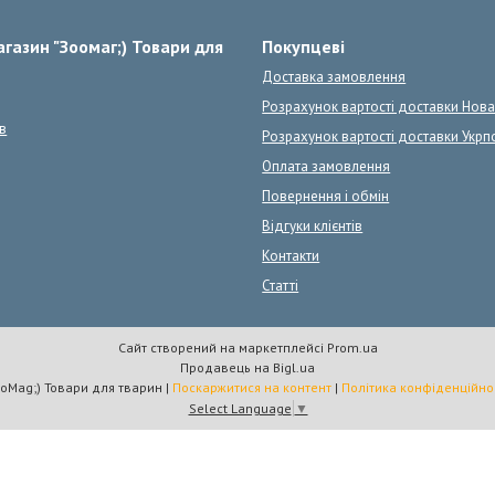
газин "Зоомаг;) Товари для
Покупцеві
Доставка замовлення
Розрахунок вартості доставки Нов
в
Розрахунок вартості доставки Укрп
Оплата замовлення
Повернення і обмін
Відгуки клієнтів
Контакти
Статті
Сайт створений на маркетплейсі
Prom.ua
Продавець на Bigl.ua
ZooMag;) Товари для тварин |
Поскаржитися на контент
|
Політика конфіденційно
Select Language
▼