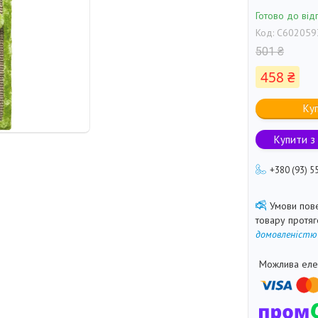
Готово до від
Код:
C602059
501 ₴
458 ₴
Ку
Купити з
+380 (93) 5
товару протя
домовленістю